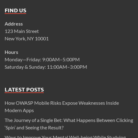
FIND US
Address
123 Main Street
New York, NY 10001
Hours
Monday—Friday: 9:00AM–5:00PM
Saturday & Sunday: 11:00AM–3:00PM
LATEST POSTS
How OWASP Mobile Risks Expose Weaknesses Inside
Modern Apps
The Journey of a Single Bet: What Happens Between Clicking
‘Spin’ and Seeing the Result?
Ways to Improve Your Mental Well-being While Studying