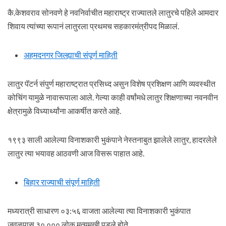
कै.केशवराव सोनवणे हे नवनिर्वाचीत महाराष्ट्र राज्यातले लातुरचे पहिले आमदार
शिवाय त्यांच्या रूपानं लातुरला प्रथमच सहकारमंत्रीपद मिळालं.
अहमदनगर जिल्ह्याची संपूर्ण माहिती
लातुर पॅटर्न संपुर्ण महाराष्ट्रात प्रसिध्द असुन विशेष प्रशिक्षण आणि व्यवस्थीत
कोचिंग यामुळे नावारूपाला आले. गेल्या काही वर्षांमधे लातुर शिक्षणाच्या नवनवीन
क्षेत्रामुळे विध्यार्थ्यांना आकर्षीत करते आहे.
१९९३ साली आलेल्या विनाशकारी भुकंपाने नेस्तनाबुत झालेले लातुर, हादरलेले
लातुर त्या भयावह आठवणी आज विसरू पाहात आहे.
बिहार राज्याची संपूर्ण माहिती
मध्यरात्री साधारण ०३:५६ वाजता आलेल्या त्या विनाशकारी भुकंपात
जवळपास ३०,००० लोक मृत्युमुखी पडले होते.