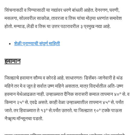
सिंचनासठी व पिण्यासाठी या नद्यांवर धरणे बांधली आहेत. देनरगण, घरणी,
मसलगा, सोलवरील साकोळ, तावरजा व तिरू यांचा मोठ्या धरणांत समावेश
होतो. मन्याड, लेंडी व तिरू या उत्तर पठारावरील ३ प्रमुख नद्या आहे.
शेळी प्राण्याची संपूर्ण माहिती
हवामान
जिल्ह्याचे हवामान सौम्य व कोरडे आहे. साधारणतः डिसेंबर-जानेवारी हे थंड
महिने तर मे व जून हे सर्वात उष्ण महिने असतात. मात्र विदर्भातील अति-उष्ण
हवमान येथेआढळत नाही. उन्हाळ्यात दैनिक सरासरी कमाल तापमान ४०° से. व
किमान २५° से. एवढे असते. काही वेळा उन्हाळ्यातील तापमान ४५° से. पर्यंत
जाते. तर हिवाळ्यात ते १३° से.पर्यंत उतरते. या जिल्ह्यात ९०° टक्के पाऊस
नैॠत्य मॉन्सूनचा पडतो.