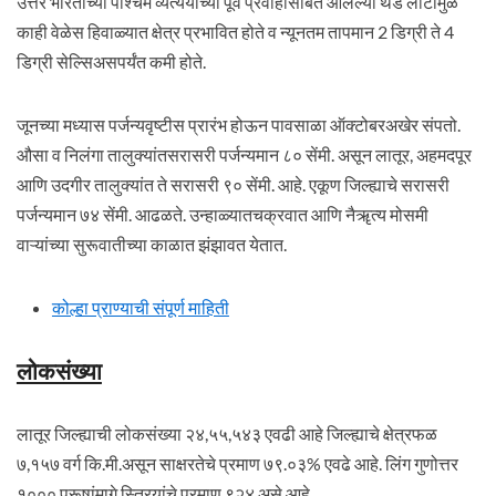
उत्तर भारताच्या पश्चिम व्यत्ययाच्या पूर्व प्रवाहासोबत आलेल्या थंड लाटांमुळे
काही वेळेस हिवाळ्यात क्षेत्र प्रभावित होते व न्यूनतम तापमान 2 डिग्री ते 4
डिग्री सेल्सिअसपर्यंत कमी होते.
जूनच्या मध्यास पर्जन्यवृष्टीस प्रारंभ होऊन पावसाळा ऑक्टोबरअखेर संपतो.
औसा व निलंगा तालुक्यांतसरासरी पर्जन्यमान ८० सेंमी. असून लातूर, अहमदपूर
आणि उदगीर तालुक्यांत ते सरासरी ९० सेंमी. आहे. एकूण जिल्ह्याचे सरासरी
पर्जन्यमान ७४ सेंमी. आढळते. उन्हाळ्यातचक्रवात आणि नैॠत्य मोसमी
वाऱ्यांच्या सुरूवातीच्या काळात झंझावत येतात.
कोल्हा प्राण्याची संपूर्ण माहिती
लोकसंख्या
लातूर जिल्ह्याची लोकसंख्या २४,५५,५४३ एवढी आहे जिल्ह्याचे क्षेत्रफळ
७,१५७ वर्ग कि.मी.असून साक्षरतेचे प्रमाण ७९.०३% एवढे आहे. लिंग गुणोत्तर
१००० पुरूषांमागे स्त्रियांचे प्रमाण ९२४ असे आहे.