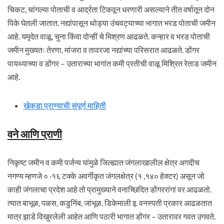
चिकट, चांगल्या पोताची व आर्द्रता टिकवून धरणारी असल्याने तीत वर्षातून दोन
पिके घेतली जातात. नद्यांपासून थोड्या उंचवट्याच्या भागात भरड पोताची जमीन
आहे. यमृदेत वाळू, चुना किंवा दोन्हीं चे मिश्रण आढळते. कन्हार व भरड पोताची
जमीन मुख्यतः तेरणा, मांजरा व तावरजा नद्यांच्या परिसरात आढळते. डोंगर
पायथ्याच्या व डोंगर – उताराच्या भागांत कमी प्रतीची वाळू मिश्रित रेताड जमीन
आहे.
खेकडा प्राण्याची संपूर्ण माहिती
वने आणि प्राणी
निकृष्ट जमीन व कमी पर्जन्य यांमुळे जिल्ह्यात जंगलाखालील क्षेत्र अगदीच
नगण्य म्हणजे ० ·१६ टक्के अवर्गीकृत जंगलक्षेत्र (१ ,१४० हेक्टर) असून जो
काही जंगलाचा प्रदेश आहे तो प्रामुख्याने वनाच्छिदित डोंगररांगां वर आढळतो.
त्यात बाभूळ, पळस, कडुनिंब, जांभूळ, डिकेमाली इ. वनस्पती प्रकार आढळतात
मात्र झाडे विखुरलेली आहेत आणि पठारी भागात डोंगर – उतारावर गवत उगवते.