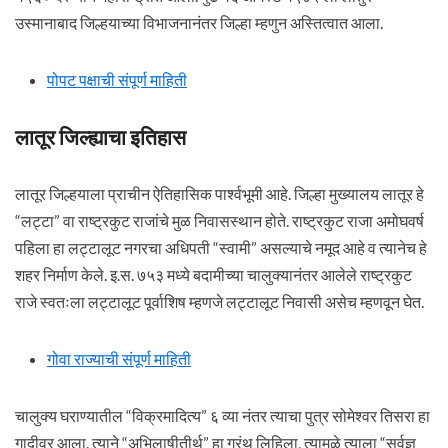
उस्मानाबाद जिल्हयाच्या विभाजनानंतर जिल्हा म्हणुन अस्तित्वात आला.
पोपट पक्षाची संपूर्ण माहिती
लातूर जिल्ह्याचा इतिहास
लातूर जिल्हयाला प्राचीन ऐतिहासिक पार्श्वभूमी आहे. जिल्हा मुख्यालय लातूर हे
“लट्टा” वा राष्ट्रकुट राजांचे मुळ निवासस्थान होते. राष्ट्रकुट राजा अमोघवर्ष
पहिला हा लट्टालूट नगरचा अधिपती “स्वामी” असल्याचे नमूद आहे व त्यानेच हे
शहर निर्माण केले. इ.स. ७५३ मध्ये बदामीच्या चालुक्यानंतर आलेले राष्ट्रकुट
राजे स्वतःला लट्टालूट पूर्वाशिष म्हणजे लट्टालूट निवासी असेच म्हणवून घेत.
गोवा राज्याची संपूर्ण माहिती
चालुक्य घराण्यातील “विक्रमादित्य” ६ व्या नंतर त्याचा पुत्र सोमेश्वर तिसरा हा
गादीवर आला. त्याने “अभिलाषीतीर्थ” हा ग्रंथ लिहिला, त्यामुळे त्याला “सर्वज्ञ