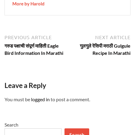
More by Harold
Post
Previous
N
PREVIOUS ARTICLE
NEXT ARTICLE
article:
ar
navigation
गरुड पक्षाची संपूर्ण माहिती Eagle
गुलगुले रेसिपी मराठी Gulgule
Bird Information In Marathi
Recipe In Marathi
Leave a Reply
You must be
logged in
to post a comment.
Search
Search