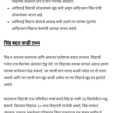
सिंहांच्या कळपात दोन ते तीन नरसिंह असतात.
आशियाई सिंहाची लोकसंख्या खूप कमी असून आफ्रिकन सिंह यांची
लोकसंख्या जास्त आहे.
आशियाई सिंहाना केसाचे आयाळ कमी असते तर त्यांच्या तुलनेत
आफ्रिकन सिंहाना केसांची आयाळ जास्त असते.
सिंह बद्दल काही तथ्य
सिंह व आपल्या कळपाचा आणि आपल्या प्रदेशाचा बचाव करतात .सिंहाची
गर्जना पाच मैलांच्या अंतरावर ऐकू येते .नर सिंहाच्या वयाचा चांगला अंदाज आपण
त्याच्या मानेवरून घेऊ शकतो, जर त्याची मान जास्त काळी नसेल तर तो तरुण
असतो आणि जर त्याची मान खूप काळी असेल तर त्या सिंहाचे खूप वय झालेले
असते.
चालताना सिंहाची टाच जमिनीवर स्पर्श करते.सिंह हा ताशी 50 किलोमीटर पळू
शकतो .दिवसात सिंहाला २० तास विश्रांती गरजेची असते. सिंह घनदाट
जंगलात ,दलदल असलेल्या परिसरात किंवा वाळवंटात राहू शकत नाहीत ते