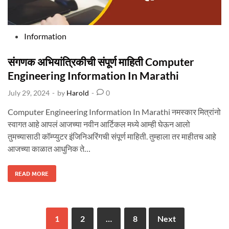
M
A
T
I
O
N
P
Information
I
N
o
M
A
R
s
संगणक अभियांत्रिकीची संपूर्ण माहिती Computer
A
T
t
Engineering Information In Marathi
H
I
e
July 29, 2024
-
by
Harold
-
0
d
i
Computer Engineering Information In Marathi नमस्कार मित्रांनो
n
स्वागत आहे आपलं आजच्या नवीन आर्टिकल मध्ये आम्ही घेऊन आलो
तुमच्यासाठी कॉम्प्युटर इंजिनिअरिंगची संपूर्ण माहिती. तुम्हाला तर माहीतच आहे
आजच्या काळात आधुनिक ते…
सं
READ MORE
ग
ण
क
अ
भि
यां
Posts
त्रि
की
1
2
…
8
Next
ची