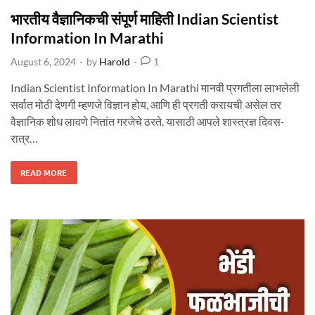
s
भारतीय वैज्ञानिकची संपूर्ण माहिती Indian Scientist
t
Information In Marathi
e
August 6, 2024
-
by
Harold
-
1
d
i
Indian Scientist Information In Marathi मानवी प्रगतीला लाभलेली
n
सर्वात मोठी देणगी म्हणजे विज्ञान होय, आणि ही प्रगती करायची असेल तर
वैज्ञानिक शोध लावणे नितांत गरजेचे ठरते. यासाठी आपले शास्त्रज्ञ दिवस-
रात्र…
भा
READ MORE
र
ती
य
वै
ज्ञा
नि
क
ची
सं
पू
र्ण
मा
हि
ती
I
N
D
I