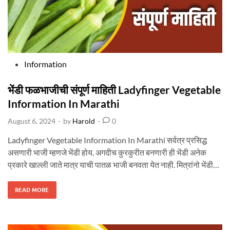
A
N
S
C
I
E
N
T
I
S
T
P
Information
I
N
o
F
O
R
s
भेंडी फळभाजीची संपूर्ण माहिती Ladyfinger Vegetable
M
A
t
Information In Marathi
T
I
e
O
August 6, 2024
-
by
Harold
-
0
N
d
I
N
i
M
Ladyfinger Vegetable Information In Marathi सर्वत्र प्रसिद्ध
A
n
R
असणारी भाजी म्हणजे भेंडी होय. अगदीच कुरकुरीत बनणारी ही भेंडी अनेक
A
T
प्रकारे खाल्ली जाते मात्र याची पातळ भाजी बनवता येत नाही. मित्रांनो भेंडी…
H
I
भें
READ MORE
डी
फ
ळ
भा
जी
ची
सं