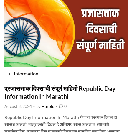
पू
र्ण
मा
हि
ती
L
A
D
Y
F
I
N
G
E
R
V
E
G
E
T
A
B
P
Information
L
E
o
I
N
F
s
प्रजासत्ताक दिवसाची संपूर्ण माहिती Republic Day
O
R
t
Information In Marathi
M
A
e
T
August 3, 2024
-
by
Harold
-
0
I
d
O
N
i
I
Republic Day Information In Marathi येणारा प्रत्येक दिवस हा
N
n
M
खासच असतो, मात्र काही दिवस हे अतिशय खास असतात. त्यामध्ये
A
R
स्वातंत्र्यदिन, गणराज्य दिन यासारखे दिवस तर नक्कीच समाविष्ट असतात.