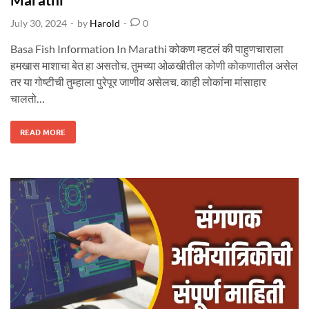
I
N
e
M
July 30, 2024
-
by
Harold
-
0
A
d
R
A
i
T
Basa Fish Information In Marathi कोकण म्हटलं की पाहुणचाराला
H
n
I
हमखास माशाचा बेत हा असतोच. तुमच्या ओळखीतील कोणी कोकणातील असेल
तर या गोष्टीची तुम्हाला पुरेपूर जाणीव असेलच. काही लोकांना मांसाहार
चालतो…
बा
READ MORE
सा
मा
सा
ची
सं
पू
र्ण
मा
हि
ती
B
A
S
A
F
I
S
H
I
N
F
O
R