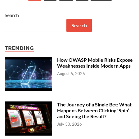
pagination
सं
पू
र्ण
मा
हि
Search
ती
C
O
Search
M
P
U
T
E
R
TRENDING
E
N
G
I
How OWASP Mobile Risks Expose
N
E
Weaknesses Inside Modern Apps
E
R
August 5, 2026
I
N
G
I
N
F
O
R
M
The Journey of a Single Bet: What
A
T
Happens Between Clicking ‘Spin’
I
and Seeing the Result?
O
N
I
July 30, 2026
N
M
A
R