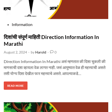
O
R
M
A
T
I
O
N
I
P
Information
N
M
o
A
R
A
s
दिशांची संपूर्ण माहिती Direction Information In
T
H
t
Marathi
I
e
August 2, 2024
-
by
Harold
-
0
d
i
Direction Information In Marathi असं म्हणतात की दिशा चुकली की
n
माणसाची दशा व्हायला वेळ लागत नाही. जसं आयुष्यात वेळ ही महत्त्वाची असते
तशी योग्य दिशा देखील फार महत्त्वाचे असते. आपल्याकडे…
दि
READ MORE
शां
ची
सं
पू
र्ण
मा
हि
ती
D