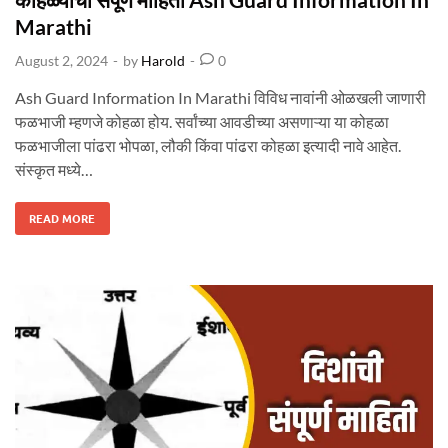
O
N
t
Marathi
I
N
e
M
August 2, 2024
-
by
Harold
-
0
A
d
R
A
i
T
Ash Guard Information In Marathi विविध नावांनी ओळखली जाणारी
H
n
I
फळभाजी म्हणजे कोहळा होय. सर्वांच्या आवडीच्या असणाऱ्या या कोहळा
फळभाजीला पांढरा भोपळा, लौकी किंवा पांढरा कोहळा इत्यादी नावे आहेत.
संस्कृत मध्ये…
को
READ MORE
ह
ळ्या
ची
सं
पू
र्ण
मा
हि
ती
A
S
H
G
U
A
R
D
I
N
F