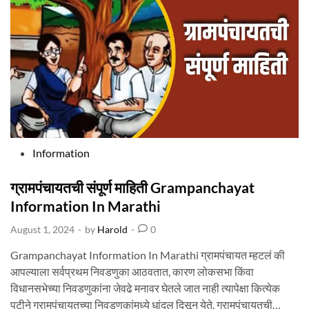
I
R
E
C
T
I
O
N
I
N
F
O
R
M
A
T
I
O
N
I
P
Information
N
M
o
A
R
A
s
ग्रामपंचायतची संपूर्ण माहिती Grampanchayat
T
H
t
Information In Marathi
I
e
August 1, 2024
-
by
Harold
-
0
d
i
Grampanchayat Information In Marathi ग्रामपंचायत म्हटलं की
n
आपल्याला सर्वप्रथम निवडणुका आठवतात, कारण लोकसभा किंवा
विधानसभेच्या निवडणुकांना जेवढे मनावर घेतले जात नाही त्यापेक्षा कित्येक
पटीने ग्रामपंचायतच्या निवडणुकांमध्ये धांदल दिसून येते. ग्रामपंचायतची…