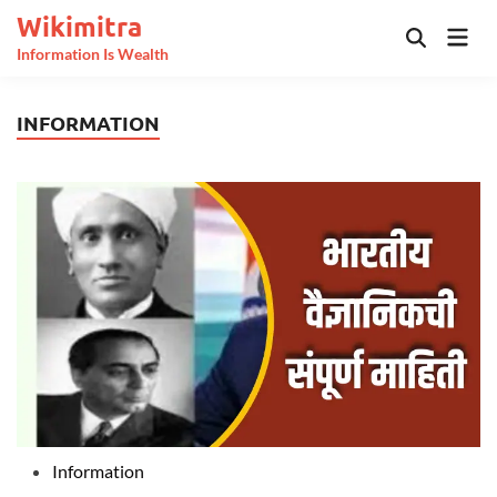
Skip
Wikimitra
Mai
to
Open
Information Is Wealth
Men
Search
content
INFORMATION
P
Information
o