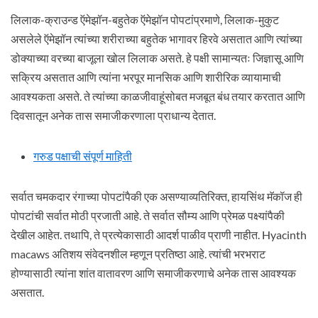
लिलाक-क्राउन्ड ऍमेझॉन-बहुतेक ऍमेझॉन पोपटांप्रमाणे, लिलाक-मुकुट
असलेले ऍमेझॉन त्यांच्या शरीराच्या बहुतेक भागावर हिरवे असतात आणि त्यांच्या
डोक्याच्या वरच्या बाजूला खोल लिलाक असते. हे पक्षी सामान्यतः जिज्ञासू आणि
सक्रिय असतात आणि त्यांना भरपूर मानसिक आणि शारीरिक व्यायामाची
आवश्यकता असते. ते त्यांच्या काळजीवाहूंसोबत मजबूत बंध तयार करतात आणि
दिवसातून अनेक तास समाजीकरणाला प्राधान्य देतात.
गरुड पक्षाची संपूर्ण माहिती
सर्वात चमकदार रंगाच्या पोपटांपैकी एक असण्याव्यतिरिक्त, हायसिंथ मॅकॉज ही
पोपटांची सर्वात मोठी प्रजाती आहे. ते सर्वात सौम्य आणि प्रेमळ पक्ष्यांपैकी
देखील आहेत. तथापि, ते प्रत्येकासाठी आदर्श पाळीव प्राणी नाहीत. Hyacinth
macaws अतिशय संवेदनशील म्हणून प्रतिष्ठा आहे. त्यांची भरभराट
होण्यासाठी त्यांना शांत वातावरण आणि समाजीकरणाचे अनेक तास आवश्यक
असतात.