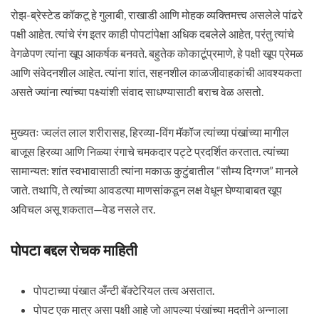
रोझ-ब्रेस्टेड कॉकटू हे गुलाबी, राखाडी आणि मोहक व्यक्तिमत्त्व असलेले पांढरे
पक्षी आहेत. त्यांचे रंग इतर काही पोपटांपेक्षा अधिक दबलेले आहेत, परंतु त्यांचे
वेगळेपण त्यांना खूप आकर्षक बनवते. बहुतेक कोकाटूंप्रमाणे, हे पक्षी खूप प्रेमळ
आणि संवेदनशील आहेत. त्यांना शांत, सहनशील काळजीवाहकांची आवश्यकता
असते ज्यांना त्यांच्या पक्ष्यांशी संवाद साधण्यासाठी बराच वेळ असतो.
मुख्यतः ज्वलंत लाल शरीरासह, हिरव्या-विंग मॅकॉज त्यांच्या पंखांच्या मागील
बाजूस हिरव्या आणि निळ्या रंगाचे चमकदार पट्टे प्रदर्शित करतात. त्यांच्या
सामान्यत: शांत स्वभावासाठी त्यांना मकाऊ कुटुंबातील “सौम्य दिग्गज” मानले
जाते. तथापि, ते त्यांच्या आवडत्या माणसांकडून लक्ष वेधून घेण्याबाबत खूप
अविचल असू शकतात—वेड नसले तर.
पोपटा बद्दल रोचक माहिती
पोपटाच्या पंखात अँन्टी बॅक्टेरियल तत्व असतात.
पोपट एक मात्र असा पक्षी आहे जो आपल्या पंखांच्या मदतीने अन्नाला