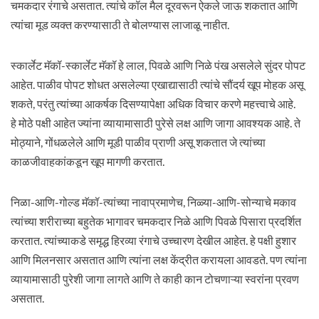
चमकदार रंगाचे असतात. त्यांचे कॉल मैल दूरवरून ऐकले जाऊ शकतात आणि
त्यांचा मूड व्यक्त करण्यासाठी ते बोलण्यास लाजाळू नाहीत.
स्कार्लेट मॅकॉ-स्कार्लेट मॅकॉ हे लाल, पिवळे आणि निळे पंख असलेले सुंदर पोपट
आहेत. पाळीव पोपट शोधत असलेल्या एखाद्यासाठी त्यांचे सौंदर्य खूप मोहक असू
शकते, परंतु त्यांच्या आकर्षक दिसण्यापेक्षा अधिक विचार करणे महत्त्वाचे आहे.
हे मोठे पक्षी आहेत ज्यांना व्यायामासाठी पुरेसे लक्ष आणि जागा आवश्यक आहे. ते
मोठ्याने, गोंधळलेले आणि मूडी पाळीव प्राणी असू शकतात जे त्यांच्या
काळजीवाहकांकडून खूप मागणी करतात.
निळा-आणि-गोल्ड मॅकॉ-त्यांच्या नावाप्रमाणेच, निळ्या-आणि-सोन्याचे मकाव
त्यांच्या शरीराच्या बहुतेक भागावर चमकदार निळे आणि पिवळे पिसारा प्रदर्शित
करतात. त्यांच्याकडे समृद्ध हिरव्या रंगाचे उच्चारण देखील आहेत. हे पक्षी हुशार
आणि मिलनसार असतात आणि त्यांना लक्ष केंद्रीत करायला आवडते. पण त्यांना
व्यायामासाठी पुरेशी जागा लागते आणि ते काही कान टोचणाऱ्या स्वरांना प्रवण
असतात.