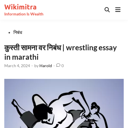
Skip
Wikimitra
Mai
to
Open
Information Is Wealth
Men
Search
content
Posted
निबंध
in
कुस्ती सामना वर निबंध | wrestling essay
in marathi
March 4, 2024
-
by
Harold
-
0