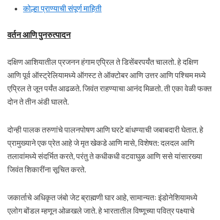
कोल्हा प्राण्याची संपूर्ण माहिती
वर्तन आणि पुनरुत्पादन
दक्षिण आशियातील प्रजनन हंगाम एप्रिल ते डिसेंबरपर्यंत चालतो. हे दक्षिण
आणि पूर्व ऑस्ट्रेलियामध्ये ऑगस्ट ते ऑक्टोबर आणि उत्तर आणि पश्चिम मध्ये
एप्रिल ते जून पर्यंत आढळते. जिवंत राहण्याचा आनंद मिळतो. ती एका वेळी फक्त
दोन ते तीन अंडी घालते.
दोन्ही पालक तरुणांचे पालनपोषण आणि घरटे बांधण्याची जबाबदारी घेतात. हे
प्रामुख्याने एक प्रेत आहे जे मृत खेकडे आणि मासे, विशेषत: दलदल आणि
तलावांमध्ये संदर्भित करते, परंतु ते कधीकधी वटवाघुळ आणि ससे यांसारख्या
जिवंत शिकारींना सूचित करते.
जकार्ताचे अधिकृत जंबो जेट ब्राह्मणी घार आहे, सामान्यतः इंडोनेशियामध्ये
एलोग बोंडल म्हणून ओळखले जाते. हे भारतातील विष्णूच्या पवित्र पक्ष्याचे