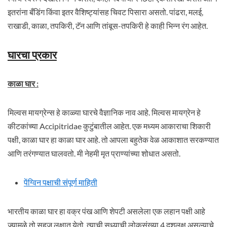
इतरांना बँडिंग किंवा इतर वैशिष्ट्यांसह चिवट पिसारा असतो. पांढरा, मलई,
राखाडी, काळा, तपकिरी, टॅन आणि तांबूस-तपकिरी हे काही भिन्न रंग आहेत.
घारचा प्रकार
काळा घार
:
मिल्वस मायग्रेन्स हे काळ्या घारचे वैज्ञानिक नाव आहे. मिल्वस मायग्रेन हे
कीटकांच्या Accipitridae कुटुंबातील आहेत. एक मध्यम आकाराचा शिकारी
पक्षी, काळा घार हा काळा घार आहे. तो आपला बहुतेक वेळ आकाशात सरकण्यात
आणि तरंगण्यात घालवतो. मी नेहमी मृत प्राण्यांच्या शोधात असतो.
पेंग्विन पक्षाची संपूर्ण माहिती
भारतीय काळा घार हा वक्र पंख आणि शेपटी असलेला एक लहान पक्षी आहे
ज्यामुळे तो सहज लक्षात येतो. त्याची सध्याची लोकसंख्या 4 दशलक्ष असल्याचे