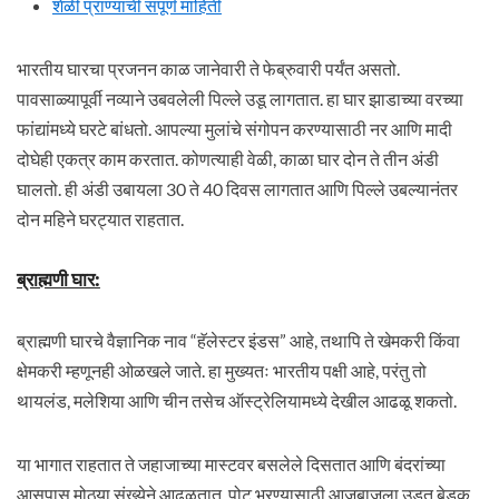
शेळी प्राण्याची संपूर्ण माहिती
भारतीय घारचा प्रजनन काळ जानेवारी ते फेब्रुवारी पर्यंत असतो.
पावसाळ्यापूर्वी नव्याने उबवलेली पिल्ले उडू लागतात. हा घार झाडाच्या वरच्या
फांद्यांमध्ये घरटे बांधतो. आपल्या मुलांचे संगोपन करण्यासाठी नर आणि मादी
दोघेही एकत्र काम करतात. कोणत्याही वेळी, काळा घार दोन ते तीन अंडी
घालतो. ही अंडी उबायला 30 ते 40 दिवस लागतात आणि पिल्ले उबल्यानंतर
दोन महिने घरट्यात राहतात.
ब्राह्मणी घार
:
ब्राह्मणी घारचे वैज्ञानिक नाव “हॅलेस्टर इंडस” आहे, तथापि ते खेमकरी किंवा
क्षेमकरी म्हणूनही ओळखले जाते. हा मुख्यतः भारतीय पक्षी आहे, परंतु तो
थायलंड, मलेशिया आणि चीन तसेच ऑस्ट्रेलियामध्ये देखील आढळू शकतो.
या भागात राहतात ते जहाजाच्या मास्टवर बसलेले दिसतात आणि बंदरांच्या
आसपास मोठ्या संख्येने आढळतात. पोट भरण्यासाठी आजूबाजूला उडत बेडूक