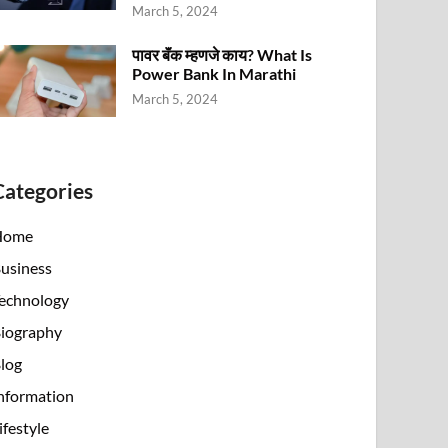
March 5, 2024
पावर बॅंक म्हणजे काय? What Is
Power Bank In Marathi
March 5, 2024
Categories
Home
usiness
echnology
iography
log
nformation
ifestyle