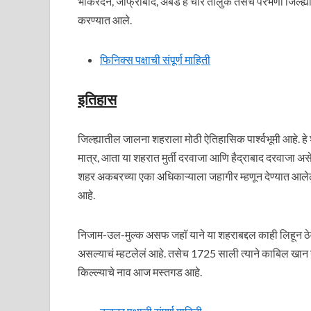
भोकरदन, जाफ्राबाद, अंबड हे चार तालुके तसेच परभणी जिल्ह्य
करण्यात आले.
फिनिक्स पक्षाची संपूर्ण माहिती
इतिहास
जिल्ह्यातील जालना शहराला मोठी ऐतिहासिक पार्श्वभूमी आहे. हे शहर
मात्र, आता या शहरात मुर्ती दरवाजा आणि हैद्राबाद दरवाजा अस
शहर अकबरच्‍या एका अधिकाऱ्याला जहागीर म्हणून देण्यात आलेले
आहे.
निजाम-उल-मुल्‍क असफ जहॉ याने या शहराबद्दल काही लिहून ठेवले
असल्याचं म्हटलेलं आहे. तसेच 1725 साली त्याने काबिल खान याला
किल्ल्याचे नाव आज मस्‍तगड आहे.