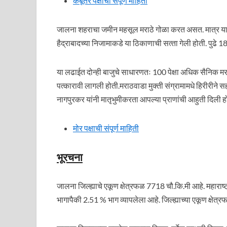
कबूतर पक्षाची संपूर्ण माहिती
जालना शहराचा जमीन महसूल मराठे गोळा करत असत. मात्र यामध्ये
हैद्राबादच्‍या निजामाकडे या ठिकाणाची सत्‍ता गेली होती. पुढे 1
या लढाईत दोन्‍ही बाजुचे साधारणतः 100 पेक्षा अधिक सैनिक मर
पत्‍कारावी लागली होती.मराठवाडा मुक्ती संग्रामामधे हिरीरीने
नागपुरकर यांनी मातृभुमीकरता आपल्या प्राणांची आहुती दिली ह
मोर पक्षाची संपूर्ण माहिती
भूरचना
जालना जिल्ह्याचे एकूण क्षेत्रफळ 7718 चौ.कि.मी आहे. महाराष्ट्र
भागापैकी 2.51 % भाग व्यापलेला आहे. जिल्ह्याच्या एकूण क्षेत