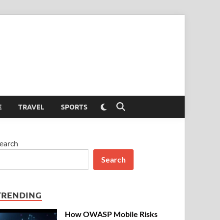
Switch
E
TRAVEL
SPORTS
Open
to
Search
dark
mode
earch
Search
TRENDING
How OWASP Mobile Risks