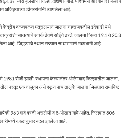
 असून, ईशान्येस बुलडाणा जिल्हा, दक्षिणेस बीड, पश्चिमेस औरंगाबाद जिल्हा व
 अजिंठ्याच्या डोंगररांगांनी व्यापलेला आहे.
याने केंद्रीय दळणवळण मंत्रालयाने जालना शहराजवळील इंदेवाडी येथे
ग्रहांशी सातत्याने संपर्क ठेवणे सोईचे ठरते. जालना जिल्हा 19.1 ते 20.3
 वसलेला आहे. जिल्हयाचे स्थान राज्यात साधारणपणे मध्यभागी आहे.
ा 1 मे 1981 रोजी झाली. स्थापना केल्यानंतर औरंगाबाद जिल्ह्यातील जालना,
ातील परतूर एक तालुका असे एकूण पाच तालुके जालना जिल्ह्यात समाविष्ट
यापैकी 963 गावे वस्ती असलेली व 8 ओसाड गावे आहेत. जिल्ह्यात 806
ेवारीमध्ये काळानुसार बदल झालेला आहे.