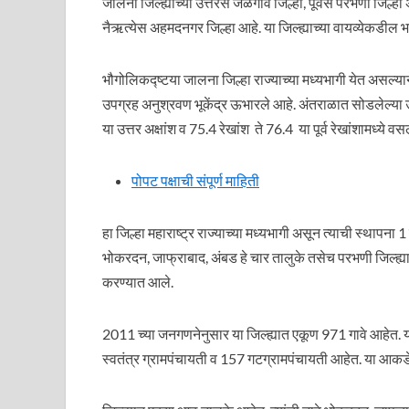
जालना जिल्ह्याच्या उत्तरेस जळगाव जिल्हा, पूर्वेस परभणी जिल्हा
नैऋत्येस अहमदनगर जिल्हा आहे. या जिल्ह्याच्या वायव्येकडील भाग
भौगोलिकद्ष्टया जालना जिल्हा राज्याच्या मध्यभागी येत असल्
उपग्रह अनुश्रवण भूकेंद्र ऊभारले आहे. अंतराळात सोडलेल्या उप
या उत्तर अक्षांश व 75.4 रेखांश ते 76.4 या पूर्व रेखांशामध्ये
पोपट पक्षाची संपूर्ण माहिती
हा जिल्हा महाराष्ट्र राज्याच्या मध्यभागी असून त्याची स्थापन
भोकरदन, जाफ्राबाद, अंबड हे चार तालुके तसेच परभणी जिल्ह्य
करण्यात आले.
2011 च्या जनगणनेनुसार या जिल्ह्यात एकूण 971 गावे आहेत. 
स्वतंत्र ग्रामपंचायती व 157 गटग्रामपंचायती आहेत. या आकड