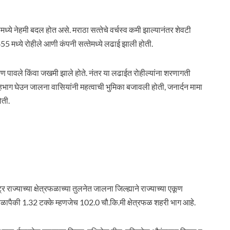
 नेहमी बदल होत असे. मराठा सत्‍तेचे वर्चस्‍व कमी झाल्‍यानंतर शेवटी
855 मध्‍ये रोहीले आणी कंपनी सत्‍तेमध्ये लढाई झाली होती.
ण पावले किंवा जखमी झाले होते. नंतर या लढाईत रोहील्‍यांना शरणागती
 सहभाग घेउन जालना वासियांनी महत्वाची भुमिका बजावली होती, जनार्दन मामा
ोती.
 राज्याच्या क्षेत्रफळाच्या तुलनेत जालना जिल्ह्याने राज्याच्या एकूण
्रफळापैकी 1.32 टक्के म्हणजेच 102.0 चौ.कि.मी क्षेत्रफळ शहरी भाग आहे.