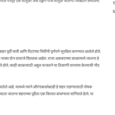
ातील परतूर एक तालुका असे एकूण पाच तालुके जालना जिल्ह्यात समाविष्ट
T
S
 पूर्वी माती आणि विटांच्या भिंतींनी पूर्णपणे सुरक्षित करण्यात आलेले होते.
े फक्त दोन दरवाजे शिल्लक आहेत. राजा अकबराच्‍या काळामध्‍ये जालना हे
 होते. काही काळासाठी अबुल फजलने या ठिकाणी वास्‍तव्‍य केल्याची नोंद
ले आहे. यामध्ये त्याने औरंगाबादपेक्षाही हे शहर राहण्यासाठी पोषक
 जालना शहराच्या पूर्वेला एक किल्‍ला बांधण्‍यास सांगितले हेाते. या