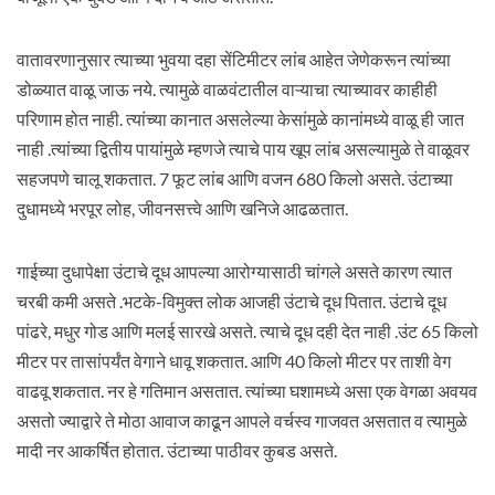
वातावरणानुसार त्याच्या भुवया दहा सेंटिमीटर लांब आहेत जेणेकरून त्यांच्या
डोळ्यात वाळू जाऊ नये. त्यामुळे वाळवंटातील वाऱ्याचा त्याच्यावर काहीही
परिणाम होत नाही. त्यांच्या कानात असलेल्या केसांमुळे कानांमध्ये वाळू ही जात
नाही .त्यांच्या द्वितीय पायांमुळे म्हणजे त्याचे पाय खूप लांब असल्यामुळे ते वाळूवर
सहजपणे चालू शकतात. 7 फूट लांब आणि वजन 680 किलो असते. उंटाच्या
दुधामध्ये भरपूर लोह, जीवनसत्त्वे आणि खनिजे आढळतात.
गाईच्या दुधापेक्षा उंटाचे दूध आपल्या आरोग्यासाठी चांगले असते कारण त्यात
चरबी कमी असते .भटके-विमुक्त लोक आजही उंटाचे दूध पितात. उंटाचे दूध
पांढरे, मधुर गोड आणि मलई सारखे असते. त्याचे दूध दही देत नाही .उंट 65 किलो
मीटर पर तासांपर्यंत वेगाने धावू शकतात. आणि 40 किलो मीटर पर ताशी वेग
वाढवू शकतात. नर हे गतिमान असतात. त्यांच्या घशामध्ये असा एक वेगळा अवयव
असतो ज्याद्वारे ते मोठा आवाज काढून आपले वर्चस्व गाजवत असतात व त्यामुळे
मादी नर आकर्षित होतात. उंटाच्या पाठीवर कुबड असते.