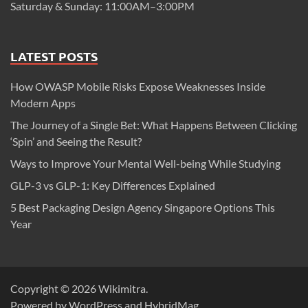
Saturday & Sunday: 11:00AM–3:00PM
LATEST POSTS
How OWASP Mobile Risks Expose Weaknesses Inside
Modern Apps
The Journey of a Single Bet: What Happens Between Clicking
‘Spin’ and Seeing the Result?
Ways to Improve Your Mental Well-being While Studying
GLP-3 vs GLP-1: Key Differences Explained
5 Best Packaging Design Agency Singapore Options This
Year
Copyright © 2026
Wikimitra
.
Powered by
WordPress
and
HybridMag
.