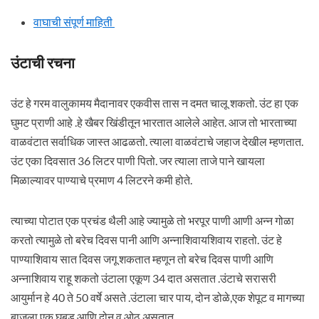
वाघाची संपूर्ण माहिती
उंटाची रचना
उंट हे गरम वालुकामय मैदानावर एकवीस तास न दमत चालू शकतो. उंट हा एक
घुमट प्राणी आहे .हे खैबर खिंडीतून भारतात आलेले आहेत. आज तो भारताच्या
वाळवंटात सर्वाधिक जास्त आढळतो. त्याला वाळवंटाचे जहाज देखील म्हणतात.
उंट एका दिवसात 36 लिटर पाणी पितो. जर त्याला ताजे पाने खायला
मिळाल्यावर पाण्याचे प्रमाण 4 लिटरने कमी होते.
त्याच्या पोटात एक प्रचंड थैली आहे ज्यामुळे तो भरपूर पाणी आणी अन्न गोळा
करतो त्यामुळे तो बरेच दिवस पानी आणि अन्नाशिवायशिवाय राहतो. उंट हे
पाण्याशिवाय सात दिवस जगू शकतात म्हणून तो बरेच दिवस पाणी आणि
अन्नाशिवाय राहू शकतो उंटाला एकूण 34 दात असतात .उंटाचे सरासरी
आयुर्मान हे 40 ते 50 वर्षे असते .उंटाला चार पाय, दोन डोळे,एक शेपूट व मागच्या
बाजूला एक घुबड आणि दोन व ओठ असतात.