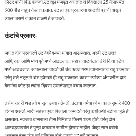
लिटर पाणी पिऊ शकतो.उंट खूप मजबूत असतात ते दिवसाला 25 मैलापर्यंत
900 पौंड वाहून नेऊ शकतात. उंट हा एक प्रकारचा आळशी प्राणी असून
त्याला बसणे व काम टाळणे हे आवडते.
ऊंटांचे प्रकार-
जगात दोन प्रकारचे उंट वेगवेगळ्या भागात आढळतात. अरबी उंट उत्तर
आफ्रिका आणि मध्य पूर्व मध्ये आढळतात. सहारा वाळवंटात डेरी किंवा स्टेप
मध्ये आढळतात .आपल्याला वाटते की उंट फक्त गरम हवामानातच राहू शकतात
परंतु तसे नसून ते थंड हवेमध्ये ही राहू शकतात. कारण त्यांच्या अंगावरील दाट
केसांचा कोट हा त्यांना दिवसा उष्णतेपासून बचाव करतात.
तसेच रात्री थंड हवे पासून उबदार ठेवतो .उंटाचा गर्भधारणेचा काळ सुमारे 400
दिवस असतो. मादी सहसा एका पिलाला जन्म देते परंतु कधीकधी उंटाना जुळे ही
असतात. नवजात वासराला तीस मिनिटात फिरणे शक्य होते. परंतु दोन
आठवड्यापर्यंत ते पुन्हा कळपात सामील होणार नाहीत. जेव्हा सात वर्षाचे
असतात तेव्हा ऊंट पूर्ण परिपक्व होते. सुमारे 17 वर्षे जगतात.