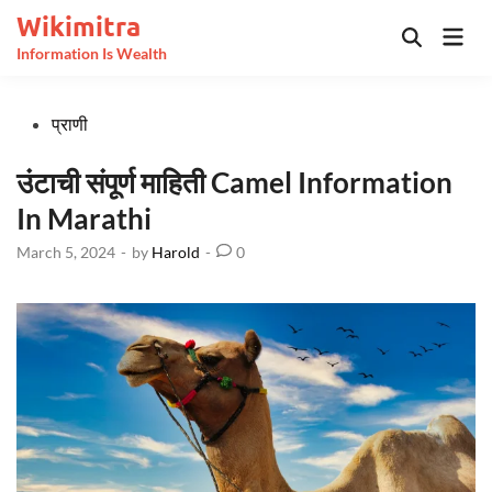
Skip
Wikimitra
Mai
to
Open
Information Is Wealth
Men
Search
content
Posted
प्राणी
in
उंटाची संपूर्ण माहिती Camel Information
In Marathi
March 5, 2024
-
by
Harold
-
0