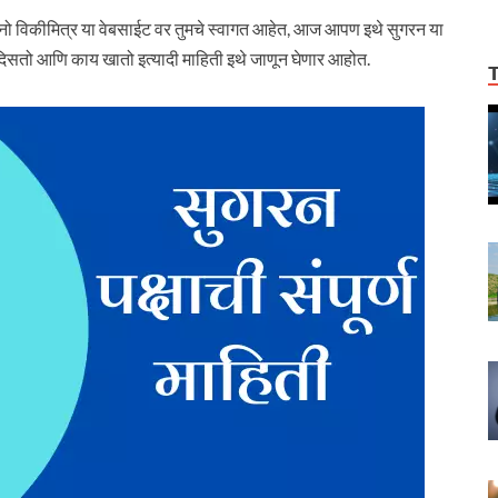
 विकीमित्र या वेबसाईट वर तुमचे स्वागत आहेत, आज आपण इथे सुगरन या
सा दिसतो आणि काय खातो इत्यादी माहिती इथे जाणून घेणार आहोत.