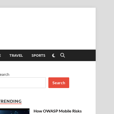
Switch
E
TRAVEL
SPORTS
Open
to
Search
dark
mode
earch
Search
TRENDING
How OWASP Mobile Risks