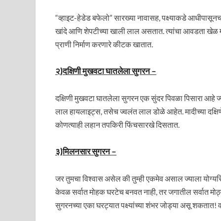
“व्हाइट-हेडेड बफेलो” सारख्या नावासह, पक्ष्याकडे आधीपासूनच व
खांदे आणि शेपटीच्या खाली लाल असतात. त्यांचा आवडता खेळ 
प्राणी निर्माण करणारे कीटक खातात.
२
)
दक्षिणी मुखवटा घातलेला सुगरन
–
दक्षिणी मुखवटा घातलेला सुगरन एक सुंदर पिवळा पिसारा आहे ज्य
लाल हायलाइट्स, तसेच ज्वलंत लाल डोळे आहेत. मादीच्या दक्षि
कोणत्याही लहान तपकिरी फिंचसारखे दिसतात.
३
)
मिलनसार सुगरन
–
जर तुमचा विश्वास असेल की तुम्ही एकमेव असाल ज्याला योग्यरि
केवळ सर्वात मोहक घरटेच बनवत नाही, तर जगातील सर्वात मो
सुगरनच्या एका घरट्यात पक्ष्यांच्या शंभर जोड्या असू शकतात! वर