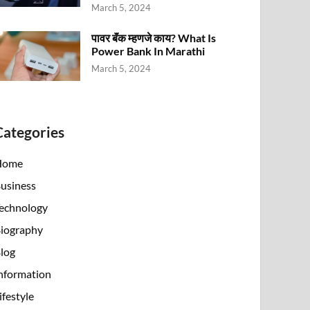
March 5, 2024
पावर बॅंक म्हणजे काय? What Is
Power Bank In Marathi
March 5, 2024
Categories
Home
usiness
echnology
iography
log
nformation
ifestyle