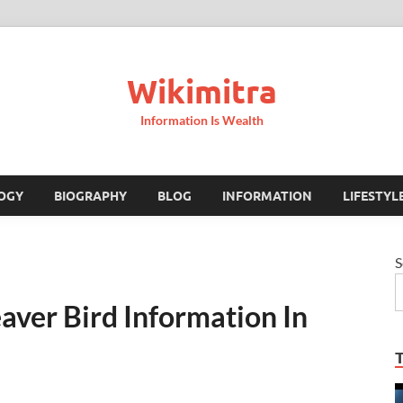
Wikimitra
Information Is Wealth
OGY
BIOGRAPHY
BLOG
INFORMATION
LIFESTYL
S
ी Weaver Bird Information In