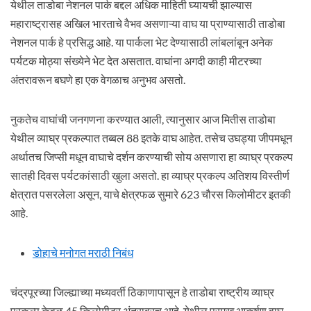
येथील ताडोबा नेशनल पार्क बद्दल अधिक माहिती घ्यायची झाल्यास
महाराष्ट्रासह अखिल भारताचे वैभव असणाऱ्या वाघ या प्राण्यासाठी ताडोबा
नेशनल पार्क हे प्रसिद्ध आहे. या पार्कला भेट देण्यासाठी लांबलांबून अनेक
पर्यटक मोठ्या संख्येने भेट देत असतात. वाघांना अगदी काही मीटरच्या
अंतरावरून बघणे हा एक वेगळाच अनुभव असतो.
नुकतेच वाघांची जनगणना करण्यात आली, त्यानुसार आज मितीस ताडोबा
येथील व्याघ्र प्रकल्पात तब्बल 88 इतके वाघ आहेत. तसेच उघड्या जीपमधून
अर्थातच जिप्सी मधून वाघाचे दर्शन करण्याची सोय असणारा हा व्याघ्र प्रकल्प
सातही दिवस पर्यटकांसाठी खुला असतो. हा व्याघ्र प्रकल्प अतिशय विस्तीर्ण
क्षेत्रात पसरलेला असून, याचे क्षेत्रफळ सुमारे 623 चौरस किलोमीटर इतकी
आहे.
डोहाचे मनोगत मराठी निबंध
चंद्रपूरच्या जिल्ह्याच्या मध्यवर्ती ठिकाणापासून हे ताडोबा राष्ट्रीय व्याघ्र
प्रकल्प केवळ 45 किलोमीटर अंतरावरच आहे. येथील प्रमुख आकर्षण वाघ