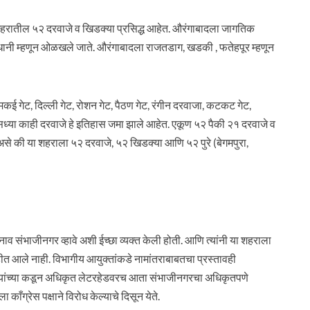
ाद शहरातील ५२ दरवाजे व खिडक्या प्रसिद्ध आहेत. औरंगाबादला जागतिक
राजधानी म्हणून ओळखले जाते. औरंगाबादला राजतडाग, खडकी , फतेहपूर म्हणून
ई गेट, दिल्ली गेट, रोशन गेट, पैठण गेट, रंगीन दरवाजा, कटकट गेट,
त. सध्या काही दरवाजे हे इतिहास जमा झाले आहेत. एकूण ५२ पैकी २१ दरवाजे व
े की या शहराला ५२ दरवाजे, ५२ खिडक्या आणि ५२ पुरे (बेगमपुरा,
 नाव संभाजीनगर व्हावे अशी ईच्छा व्यक्त केली होती. आणि त्यांनी या शहराला
ीत आले नाही. विभागीय आयुक्तांकडे नामांतराबाबतचा प्रस्तावही
ाई यांच्या कडून अधिकृत लेटरहेडवरच आता संभाजीनगरचा अधिकृतपणे
ाँग्रेस पक्षाने विरोध केल्याचे दिसून येते.