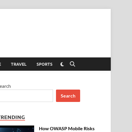
Switch
E
TRAVEL
SPORTS
Open
to
Search
dark
mode
earch
Search
TRENDING
How OWASP Mobile Risks