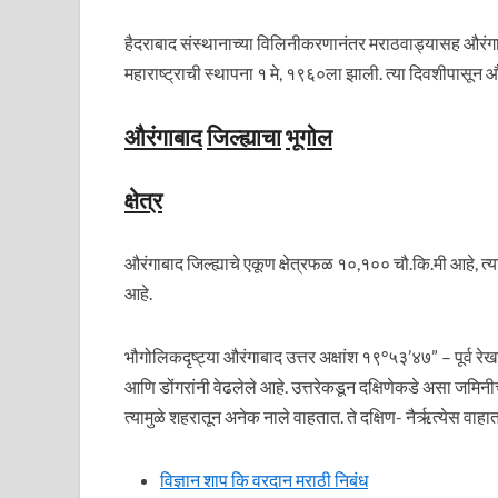
हैदराबाद संस्थानाच्या विलिनीकरणानंतर मराठवाड्यासह औरंगा
महाराष्ट्राची स्थापना १ मे, १९६०ला झाली. त्या दिवशीपासून औ
औरंगाबाद
जिल्ह्याचा
भूगोल
क्षेत्र
औरंगाबाद जिल्ह्याचे एकूण क्षेत्रफळ १०,१०० चौ.कि.मी आहे, त्या
आहे.
भौगोलिकदृष्ट्या औरंगाबाद उत्तर अक्षांश १९°५३’४७” – पूर्व 
आणि डोंगरांनी वेढलेले आहे. उत्तरेकडून दक्षिणेकडे असा जम
त्यामुळे शहरातून अनेक नाले वाहतात. ते दक्षिण- नैर्ऋत्येस वाहा
विज्ञान शाप कि वरदान मराठी निबंध