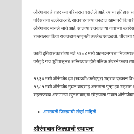
औरंगाबाद हे शहर ज्या परिसरात वसलेले आहे, त्याचा इतिहास स
परिसराचा उल्लेख आहे. सातवाहनाच्या काळात खाम नदीकिनारी
औरंगाबाद मानले जाते आहे. सातव्या शतकात या गावाच्या उत्तरेस
राजतलक किंवा राजतडाग म्हणूनही उल्लेख आढळतो. चौदाव्या शतका
काही इतिहासकारांच्या मते १६०४ मध्ये अहमदनगरचा निजामशहा म
परंतु हे गाव पूर्वीपासूनच अस्तित्वात होते मलिक अंबरने फक्त त्
१६३४ मध्ये औरंगजेब ह्या (खडकी/फतेहपूर) शहरात दख्खन विभागा
१६८१ मध्ये औरंगजेब मुघल बादशाह असताना पुन्हा ह्या शहरात आल
शहराजवळ असणाऱ्या खुलताबाद या छोट्याशा गावात औरंगजेबा
अमरावती जिल्ह्याची संपूर्ण माहिती
औरंगाबाद
जिल्ह्याची
स्थापना