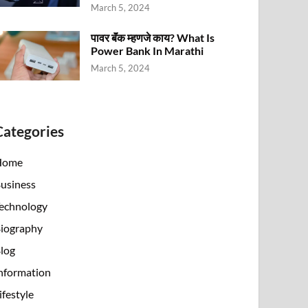
March 5, 2024
पावर बॅंक म्हणजे काय? What Is
Power Bank In Marathi
March 5, 2024
Categories
Home
usiness
echnology
iography
log
nformation
ifestyle