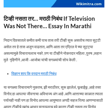
टिव्ही नसता तर… मराठी निबंध If Television
Was Not There… Essay In Marathi
निदान दिवसातले कमीत कमी पाच तास तरी टीव्ही सुरू असतोच त्यात सुट्टी
असेल तर हे तास अजुन वाढतात, आणि आता तर एप्रिल मे च्या सुट्ट्या
असल्यामुळे विचारायलाच नको ,पण या टीव्हीने नोकरदार महिला ,पुरुष ,लहान
मुले गृहिणीने ,आजी -आजोबा यांची सगळ्यांची सोय केली .
विज्ञान शाप कि वरदान मराठी निबंध
या सगळ्या विचारामागे नुकतच, झी मराठीवर, सुरू झालेलं, फूबाईफू ,आहे तसा
विनोद हा आपल्या जीवनाचा अविभाज्य अंग आहे .आणि आत्ताच्या काळात त्याला
पर्यायही नाही पण हा विनोद आपल्या आयुष्यात अगदी सहज रित्या आणण्यासाठी
आपण टीव्हीचे खरंच आभार मानायलाच हवे कारण टीव्ही नसता तर विनोद