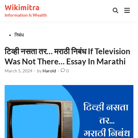
Skip
Wikimitra
Mai
to
Open
Information Is Wealth
Men
Search
content
Posted
निबंध
in
टिव्ही नसता तर… मराठी निबंध If Television
Was Not There… Essay In Marathi
March 5, 2024
-
by
Harold
-
0