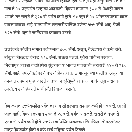
आढळणारे उन्हाळा, पावसाळा आणि हिवाळा हेच ऋतू येथेही अनुभवास येतात. १
मार्च ते १० जूनपर्यंत उन्हाळा आढळतो. दिवसा तापमान ३८० से. पेक्षाही जास्त
असते, तर रात्री ते २२० से, पर्यंत कमी होते. १० जून ते १० ऑगस्टपर्यंतचा काळ
पावसाळ्याचा आहे. राज्यातील सरासरी वार्षिक पर्जन्य १७५ सेंमी. आहे, पैकी
१२५ सेंमी. जून ते सप्टेंबर या काळात पडतो.
उत्तरेकडे पर्वतीय भागात पर्जन्यमान ४०० सेंमी. असून, नैर्ऋत्येस ते कमी होते.
बांकुरा जिल्ह्यात केवळ ११८ सेंमी. पाऊस पडतो. पूर्वेस चोवीस परगणा,
मिदनापूर, हावडा व दक्षिणेस सुंदरबन या भागांत पावसाची सरासरी १४० ते १६०
सेंमी. आहे. १५ ऑक्टोबर ते १५ नोव्हेंबर हा काळ मान्सूनच्या परतीचा असून या
काळात तपमान पुन्हा वाढते व उच्च आर्द्रतेमुळे हा काळ अत्यंत त्रासदायक
ठरतो. १५ नोव्हेंबर ते मार्चपर्यंत हिवाळा असतो.
हिवाळ्यात उत्तरेकडील पर्वतांचा भाग सोडल्यास तपमान कधीही १५० से. खाली
जात नाही. दिवसा तपमान २०० ते २८० से. पर्यंत आढळते, रात्री ते १५० ते
२०० से. पर्यंत कमी होते. उत्तरेस दार्जिलिंगजवळच्या सिंगलिला डोंगररांगेवर
मात्र हिमवर्षाव होतो व बर्फ मार्च महिन्या पर्यंत टिकते.