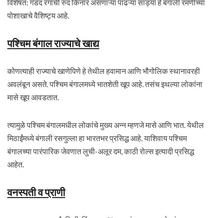
विशेषत: गडद रंगाची रुंद किनार असणाऱ्या पांढऱ्या साड्या हे बंगाली रमणींच्या
पोशाखाचे वैशिष्ट्य आहे.
पश्चिम बंगाल राज्याचे खाद्य
कोणत्याही राज्याचे खाणेपिणे हे तेथील हवामान आणि भौगोलिक स्थानावरही
अवलंबून असते. पश्चिम बंगालमध्ये भातशेती खूप आहे. तसंच इथल्या लोकांना
मासे खूप आवडतात.
त्यामुळे पश्चिम बंगालमधील लोकांचे मुख्य अन्न म्हणजे मासे आणि भात. येथील
मिठाईंमध्ये बंगाली रसगुल्ला हा भारतभर प्रसिद्ध आहे. याशिवाय पश्चिम
बंगालच्या पारंपारिक जेवणात लुची-अलूर दम, काठी रोल्स इत्यादी प्रसिद्ध
आहेत.
वनस्पती व प्राणी