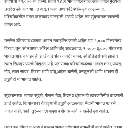
राज्याचा १२,००० चौ. किमी. किंवा १४ % भाग जंगलव्याप्त आहे. जंगल मुख्यतः
उत्तरेस डोंगराळ भागात असून त्यात उष्ण कटिबंधीय वृक्ष आढळतात.
पश्चिमेकडील पठार कड्यावर पानझडी अरण्ये आहेत, तर सुंदरबनात खाजणी
जंगल आहे.
उत्तरेस डोंगरपायथ्याच्या भागांत सदाहरित जंगले आहेत, पण १,००० मीटरनंतर
हिरडा, तून, सोनचाफा, लॉरेल आणि बांबू आढळतात. १,५००–३,००० मीटरच्या
भागात ओक व पाइन ही झाडे व उंचीवर कवठी चाफा, ऱ्‍होडोडेंड्रॉनची झाडे व
त्यांत सिल्व्हर फरचे मिश्रण आहे. पठाराच्या पश्चिमेकडच्या भागात शाल, पळस,
मोह, लाल सावर , हिरडा आणि बांबू आहेत. घाणेरी, वनतुलसी आणि आखरा ही
झुडुपेही या भागात आहेत.
सुंदरबनच्या भागात सुंद्री, गोरान, गेवा, तिवर व धुंडाल ही खारजमिनीत वाढणारी
झाडे आहेत. किनाऱ्‍यावर केवड्याची झुडुपे आढळतात. मैदानी भागात फारसे
जंगल नाही. काही तुरळक छायावृक्ष व शेतकऱ्‍यांनी राखलेले वृक्ष आहेत.
त्यांत वड, पिंपळ व आंबा हे प्रमुख असून, पश्चिमेस बाभळीची झाडे आहेत. एकूण