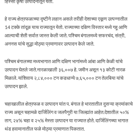
हिस्सा कृषी उत्पादनातून येतो.
हे राज्य क्षेत्रफळाच्या दृष्टीने लहान असले तरीही देशाच्या एकूण उत्पन्नातील
14 टक्के तांदूळ याच राज्यातून येतो. राज्याच्या दक्षिण विस्तार मध्ये गहू आणि
आल्याची शेती सर्वात जास्त केली जाते. पश्चिम बंगालमध्ये सफरचंद, संत्री,
अननस यांचे सुद्धा मोठ्या प्रमाणावर उत्पादन केले जाते.
पश्चिम बंगालच्या मध्यभागात आणि दक्षिण भागांमध्ये आंबा आणि केळी यांचे
उत्पादन घेतले जाते.नारळाखाली ३६,००७ हे. जमीन असून १३ कोटी नारळ
मिळाले. यांशिवाय २,८४,००० टन कडधान्ये ७,६५,००० टन तेलबिया यांचे
उत्पादन झाले.
चहाखालील क्षेत्रफळ व उत्पादन यांत प. बंगाल हे भारतातील दुसऱ्या क्रमांकाचे
राज्य असून चहामळे दार्जिलिंग व जलपैगुरी या जिल्ह्यांत आहेत.देशातील ५०%
ताग, २४% चहा व २५% मेस्ता उत्पादन या राज्यात होते. दार्जिलिंगच्या भागात
थंड हवामानातील फळे मोठ्या प्रमाणात पिकतात.