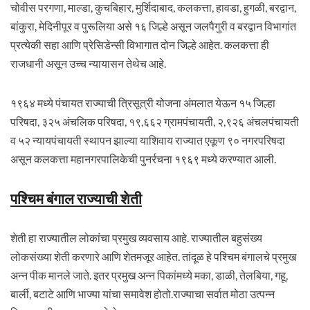
चोवीस परगणा, माल्डा, कुचबिहार, मुर्शिदाबाद, कलकत्ता, हावडा, हुगळी, बरद्वान,
बांकुरा, मेदिनीपूर व पुरूलिया असे १६ जिल्हे असून जलपैगुरी व बरद्वान विभागांत
प्रत्येकी सहा आणि प्रेसिडेन्सी विभागात दोन जिल्हे आहेत. कलकत्ता ही
राजधानी असून उच्च न्यायासन तेथेच आहे.
१९६४ मध्ये पंचायत राज्याची त्रिसूत्री योजना अंमलात येऊन १५ जिल्हा
परिषदा, ३२५ अंचलिक परिषदा, १९,६६२ ग्रामपंचायती, २,९२६ अंचलपंचायती
व ५२ न्यायपंचायती स्थापन झाल्या याशिवाय राज्यात एकूण ९० नगरपरिषदा
असून कलकत्ता महानगरपालिकेची पुनर्रचना १९६९ मध्ये करण्यात आली.
पश्चिम बंगाल राज्याची शेती
शेती हा राज्यातील लोकांचा प्रमुख व्यवसाय आहे. राज्यातील बहुसंख्य
लोकसंख्या शेती करणारे आणि शेतमजूर आहेत. तांदूळ हे पश्चिम बंगालचे प्रमुख
अन्न पीक मानले जाते. इतर प्रमुख अन्न पिकांमध्ये मका, डाळी, तेलबिया, गहू,
बार्ली, बटाटे आणि भाज्या यांचा समावेश होतो.राज्याचा सर्वात मोठा उत्पन्न