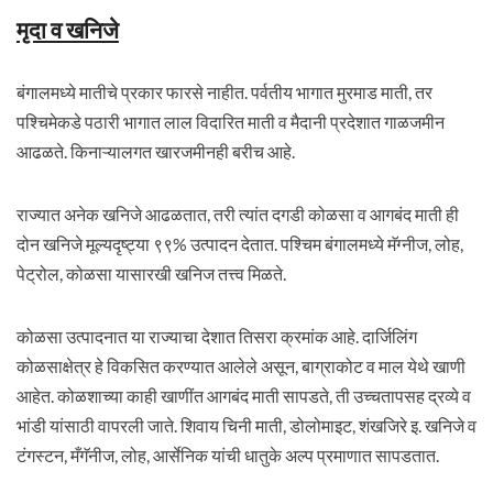
मृदा व खनिजे
बंगालमध्ये मातीचे प्रकार फारसे नाहीत. पर्वतीय भागात मुरमाड माती, तर
पश्चिमेकडे पठारी भागात लाल विदारित माती व मैदानी प्रदेशात गाळजमीन
आढळते. किनाऱ्‍यालगत खारजमीनही बरीच आहे.
राज्यात अनेक खनिजे आढळतात, तरी त्यांत दगडी कोळसा व आगबंद माती ही
दोन खनिजे मूल्यदृष्ट्या ९९% उत्पादन देतात. पश्चिम बंगालमध्ये मॅग्नीज, लोह,
पेट्रोल, कोळसा यासारखी खनिज तत्त्व मिळते.
कोळसा उत्पादनात या राज्याचा देशात तिसरा क्रमांक आहे. दार्जिलिंग
कोळसाक्षेत्र हे विकसित करण्यात आलेले असून, बाग्राकोट व माल येथे खाणी
आहेत. कोळशाच्या काही खाणींत आगबंद माती सापडते, ती उच्चतापसह द्रव्ये व
भांडी यांसाठी वापरली जाते. शिवाय चिनी माती, डोलोमाइट, शंखजिरे इ. खनिजे व
टंगस्टन, मँगॅनीज, लोह, आर्सेनिक यांची धातुके अल्प प्रमाणात सापडतात.