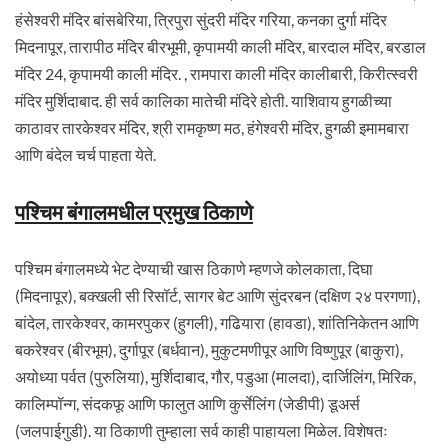
हंसेश्वरी मंदिर बांसबेरिया, त्रिपुरा सुंदरी मंदिर गरिया, कनका दुर्गा मंदिर
मिदनापूर, तारापीठ मंदिर बीरभूमी, कृपामयी काली मंदिर, बारदाल मंदिर, बरडाल
मंदिर 24, कृपामयी काली मंदिर. , रामपारा काली मंदिर कालीबारी, किरीत्स्वरी
मंदिर मुर्शिदाबाद. ही सर्व कालिका मातेची मंदिरे होती. याशिवाय हुगळीच्या
काठावर तारकेश्वर मंदिर, श्री रामकृष्ण मठ, हंगेश्वरी मंदिर, हुगळी इमामबारा
आणि बंदेल चर्च पाहता येते.
पश्चिम बंगालमधील प्रमुख ठिकाणे
पश्चिम बंगालमध्ये भेट देण्याची खास ठिकाणे म्हणजे कोलकाता, दिघा
(मिदनापूर), बक्खली सी रिसॉर्ट, सागर बेट आणि सुंदरबन (दक्षिण २४ परगणा),
बांदेल, तारकेश्वर, कामरपुकर (हुगली), गढियारा (हावडा), शांतिनिकेतन आणि
बकरेश्वर (बीरभूम), दुर्गापूर (बर्धवान), मुकुटमणीपूर आणि विष्णुपूर (बाकुरा),
अयोध्या पर्वत (पुरुलिया), मुर्शिदाबाद, गौर, पडुआ (मालदा), दार्जिलिंग, मिरिक,
कालिम्पॉन्ग, संदकफू आणि फालुत आणि कुर्सेलिंग (जेडीपी) डूअर्स
(जलपाईगुडी). या ठिकाणी तुम्हाला सर्व काही पाहायला मिळेल. विशेषतः