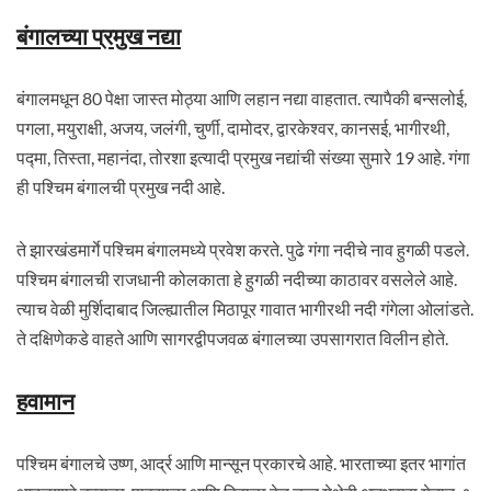
बंगालच्या प्रमुख नद्या
बंगालमधून 80 पेक्षा जास्त मोठ्या आणि लहान नद्या वाहतात. त्यापैकी बन्सलोई,
पगला, मयुराक्षी, अजय, जलंगी, चुर्णी, दामोदर, द्वारकेश्वर, कानसई, भागीरथी,
पद्मा, तिस्ता, महानंदा, तोरशा इत्यादी प्रमुख नद्यांची संख्या सुमारे 19 आहे. गंगा
ही पश्चिम बंगालची प्रमुख नदी आहे.
ते झारखंडमार्गे पश्चिम बंगालमध्ये प्रवेश करते. पुढे गंगा नदीचे नाव हुगळी पडले.
पश्चिम बंगालची राजधानी कोलकाता हे हुगळी नदीच्या काठावर वसलेले आहे.
त्याच वेळी मुर्शिदाबाद जिल्ह्यातील मिठापूर गावात भागीरथी नदी गंगेला ओलांडते.
ते दक्षिणेकडे वाहते आणि सागरद्वीपजवळ बंगालच्या उपसागरात विलीन होते.
हवामान
पश्चिम बंगालचे उष्ण, आर्द्र आणि मान्सून प्रकारचे आहे. भारताच्या इतर भागांत