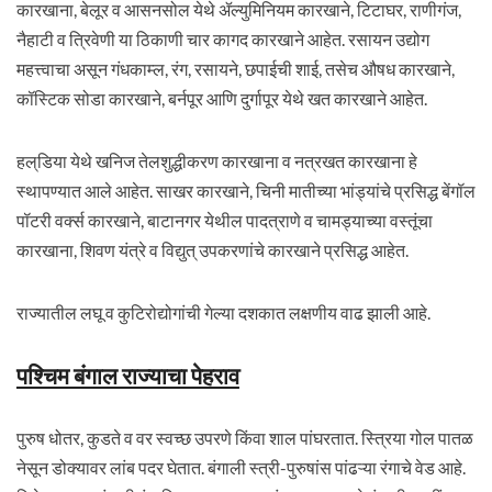
कारखाना, बेलूर व आसनसोल येथे ॲल्युमिनियम कारखाने, टिटाघर, राणीगंज,
नैहाटी व त्रिवेणी या ठिकाणी चार कागद कारखाने आहेत. रसायन उद्योग
महत्त्वाचा असून गंधकाम्ल, रंग, रसायने, छपाईची शाई, तसेच औषध कारखाने,
कॉस्टिक सोडा कारखाने, बर्नपूर आणि दुर्गापूर येथे खत कारखाने आहेत.
हल्‌डिया येथे खनिज तेलशुद्धीकरण कारखाना व नत्रखत कारखाना हे
स्थापण्यात आले आहेत. साखर कारखाने, चिनी मातीच्या भांड्यांचे प्रसिद्ध बेंगॉल
पॉटरी वर्क्स कारखाने, बाटानगर येथील पादत्राणे व चामड्याच्या वस्तूंचा
कारखाना, शिवण यंत्रे व विद्युत् उपकरणांचे कारखाने प्रसिद्ध आहेत.
राज्यातील लघू व कुटिरोद्योगांची गेल्या दशकात लक्षणीय वाढ झाली आहे.
पश्चिम बंगाल राज्याचा पेहराव
पुरुष धोतर, कुडते व वर स्वच्छ उपरणे किंवा शाल पांघरतात. स्त्रिया गोल पातळ
नेसून डोक्यावर लांब पदर घेतात. बंगाली स्त्री-पुरुषांस पांढऱ्या रंगाचे वेड आहे.