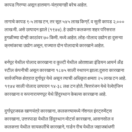
कापड गिरण्या असून हातमाग-यंत्रमागही बरेच आहेत.
तागाचे कापड ९·५ लाख टन, तर सूत ५४५ लाख किग्रॅ. व सुती कापड २,०००
लाख मी. असे उत्पादन झाले (१९७४). हे उद्योग कलकत्ता शहर परिसरात
हुगळीच्या दोन्ही काठांवर ७० किमी. मध्ये आहेत. लोह-पोलाद उद्योग हा दुसऱ्या
क्रमांकाचा उद्योग असून, राज्यात दोन पोलादाचे कारखाने आहेत.
बर्नपूर येथील पोलाद कारखाना व कुल्टी येथील ओतशाळा इंडियन आयर्न अँड
स्टील कंपनीची असून कारखाना १८७५ साली स्थापन झाला.दुसरा कारखाना
सार्वजनिक क्षेत्रात दुर्गापूर येथे असून त्याची अधिकृत क्षमता २५ लाख टन आहे.
१९७४ साली पोलाद उत्पादन १४·३८ लक्ष टन होते. चित्तरंजन येथे रेल्वेएंजिन
कारखाना व रूपनारायणपूर येथे हिंदुस्थान केबल्स कारखाना आहे.
दुर्गापूरजवळ खाणयंत्रे कारखाना, कलकत्त्यामध्ये नॅशनल इंस्ट्रुमेंट्‌स
कारखाना, उत्तरपाडा येथील हिंदुस्थान मोटर्स कारखाना, आसनसोल व
कलकत्ता येथील सायकलींचे कारखाने, गार्डन रीच येथील जहाजबांधणी