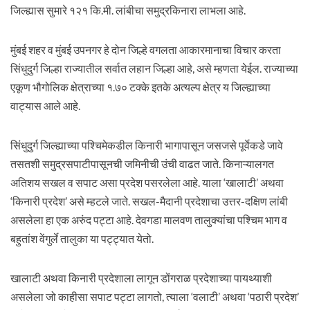
जिल्ह्यास सुमारे १२१ कि.मी. लांबीचा समुद्रकिनारा लाभला आहे.
मुंबई शहर व मुंबई उपनगर हे दोन जिल्हे वगलता आकारमानाचा विचार करता
सिंधुदुर्ग जिल्हा राज्यातील सर्वात लहान जिल्हा आहे, असे म्हणता येईल. राज्याच्या
एकूण भौगोलिक क्षेत्राच्या १.७० टक्के इतके अत्यल्प क्षेत्र य जिल्ह्याच्या
वाट्यास आले आहे.
सिंधुदुर्ग जिल्ह्याच्या पश्चिमेकडील किनारी भागापासून जसजसे पूर्वेकडे जावे
तसतशी समुद्रसपाटीपासूनची जमिनीची उंची वाढत जाते. किनाऱ्यालगत
अतिशय सखल व सपाट असा प्रदेश पसरलेला आहे. याला ‘खालाटी’ अथवा
‘किनारी प्रदेश’ असे म्हटले जाते. सखल-मैदानी प्रदेशाचा उत्तर-दक्षिण लांबी
असलेला हा एक अरुंद पट्टा आहे. देवगडा मालवण तालुक्यांचा पश्चिम भाग व
बहुतांश वेंगुर्ले तालुका या पट्ट्यात येतो.
खालाटी अथवा किनारी प्रदेशाला लागून डोंगराळ प्रदेशाच्या पायथ्याशी
असलेला जो काहीसा सपाट पट्टा लागतो, त्याला ‘वलाटी’ अथवा ‘पठारी प्रदेश’