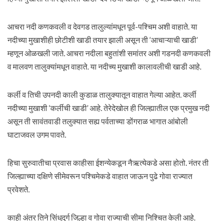
आचरा नदी कणकवली व देवगड तालुल्यांमधून पूर्व-पश्चिम अशी वाहाते. या
नदीच्या मुखाशीही छोटीशी खाडी तयार झाली असून ती ‘आचाऱ्याची खाडी’
म्हणून ओळखली जाते. आचरा नदीला बहुतांशी समांतर अशी गडनदी कणकवली
व मालवण तालुक्यांमधून वाहाते. या नदीच्य मुखाशी कालावलीची खाडी आहे.
कर्ली व तिची उपनदी काली कुडाळ तालुक्यातून वाहात गेल्या आहेत. कर्ली
नदीच्या मुखाशी ‘कर्लीची खाडी’ आहे. तेरेदेखोल ही जिल्ह्यातील एक प्रमुख नदी
असून ती सावंतवाडी तलुक्यात सह्य पर्वताच्या डोंगराळ भागात आंबोली
घाटाजवल उगम पावते.
हिचा सुरुवातीचा प्रवास काहीसा ईशन्येकडून नैऋत्येकडे असा होतो. नंतर ती
जिल्ह्याच्या दक्षिणे सीमेवरून पश्चिमेकडे वाहात जाऊन पुढे गोवा राज्यात
प्रवेशते.
काही अंतर तिने सिंधुदुर्ग जिल्हा व गोवा राज्याची सीमा निश्चित केली आहे.