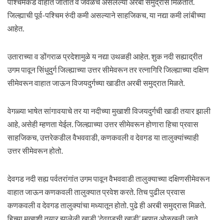
पश्चिमेकडे वाहात जातात व जवळच असलेल्या अरबी समुद्रास मिळतात.
जिल्ह्याची पूर्व-पश्चिम रुंदी कमी असल्याने साहजिकच, या नद्या कमी लांबीच्या
आहेत.
उताराच्या व डोंगराळ प्रदेशामुळे य नद्या उथळही आहेत. शुक नदी सह्याद्रीत
उगम पावून सिंधुदुर्ग जिल्ह्याच्या उत्तर सीमेवरून तर रत्नागिरि जिल्ह्याच्या दक्षिण
सीमेवरून वाहात जाऊन विजयदुर्गच्या खाडीत अरबी समुद्रात मिळते.
वेगळ्या भाषेत सांगावयाचे तर या नदीच्या मुखाशी विजयदुर्गची खाडी तयार झाली
आहे, असेही म्हणता येईल. जिल्ह्याच्या उत्तर सीमेवरून होणारा हिचा प्रवास
साहजिकच, उत्तरेकडील वैभववाडी, कणकवली व देवगड या तालुक्यांच्याही
उत्तर सीमेवरून होतो.
देवगड नदी सह्य पर्वतरांगांत उगम पावून वैभववाडी तालुक्याच्या दक्षिणसीमेवरून
वाहात जाऊन कणकवली तालुक्यात प्रवेश करते. तिच पुढील प्रवास
कणकवली व देवगड तालुक्यांचा मध्यातून होतो. पुढे ही अरबी समुद्रास मिळते.
हिच्या मुखाशी तयार झालेली खाडी ‘देवगडची खाडी’ म्हणून ओळखली जाते.