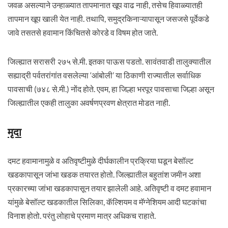
जवळ असल्याने उन्हाळ्यात तापमानात खूप वाढ नाही, तसेच हिवाळ्यातही
तापमान खूप खाली येत नाही. तथापि, समुद्रकिनाऱ्यापासून जसजसे पूर्वेकडे
जावे तसतसे हवामान किंचितसे कोरडे व विषम होत जाते.
जिल्ह्यात सरासरी २७५ से.मी. इतका पाऊस पडतो. सावंतवाडी तालुक्यातील
सह्याद्री पर्वतरांगांत वसलेल्या ‘आंबोली’ या ठिकाणी राज्यातील सर्वाधिक
पावसाची (७४८ से.मी.) नोंद होते. एवम, हा जिल्हा भरपूर पावसाचा जिल्हा असून
जिल्ह्यातील एकही तालुका अवर्षणप्रवण क्षेत्रात मोडत नाही.
मृदा
दमट हवामानामुळे व अतिवृष्टीमुळे दीर्घकालीन प्रक्रिया घडून बेसॉल्ट
खडकापासून जांभा खडक तयारत होतो. जिल्ह्यातील बहुतांश जमीन अशा
प्रकारच्या जांभा खडकापासून तयार झालेली आहे. अतिवृष्टी व दमट हवामान
यांमुळे बेसॉल्ट खडकातील सिलिका, कॅल्शियम व मॅग्नेशियम आदी घटकांचा
विनाश होतो. परंतु लोहाचे प्रमाण मात्र अधिकच राहाते.