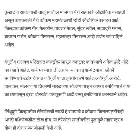
कुडाळ व सावंतवाडी तालुक्यातील माजगाव येथे सहकारी औद्योगिक वसाहती
असून कणकवली येथे कोकण महामंडळाशी छोटी औद्योगिक वसाहत आहे.
जिल्ह्यात कोकण गॅस, मेल्ट्रॉन, पावडर मेटल, सुंदर स्टील, सह्याद्री ग्लास,
बायमन गार्डन, कोकण मिनरल्स, महाराष्ट्र मिनरल्स आदी उद्योग उभे राहिले
आहेत.
वेंगुर्ले व मालवण परिसरात काजूबियांपासून काजूगर काढण्याचे अनेक छोटे-मोठे
कारखाने आहेत. आंबे भरण्यासाठी लागणाऱ्या करंड्या-पेट्या वा खोकी
बनविण्याचे उद्योग देवगड व वेंगुर्ले या तालुक्यांत उभे आहेत.अ वेंगुर्ले, आरोटे,
वालावल, मालवण या ठिकाणी नारळाच्या सोडण्यापासून काथ्या बनविण्याचे व या
काथ्यापासून ब्रश, दोरखंड, पायपुसणी आदी वस्तू बनविण्याचे कारखाने आहेत.
सिंधुदुर्ग जिल्ह्यातील तेरेखोलची खाडी हे राज्याचे व कोकण किनारपट्टीचेही
अगदी दक्षिणेकडील टोक होय. या तेरेखोल खाडीवरील पुलामुळे महाराष्ट्र व
गोवा ही दोन राज्य जोडली गेली आहे.