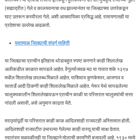
(सह्याद्रीत ) गेले व कालयवनाचा वध झाल्यानंतर या जिल्ह्याच्या उत्तरेकडून
घाट उतरून करवीरला गेले, अशी आख्यायिका प्रसिद्ध आहे. रामायणातही या
प्रदेशाचा उल्लेख आढळतो.
यवतमाळ जिल्ह्याची संपूर्ण माहिती
या जिल्ह्याचा प्राचीन इतिहास थोडाबहुत स्पष्ट करणारे काही शिलालेख
अलीकडील काळात सापडले आहेत. वेंगुर्ल्याजवळ मठ या गावात शके १३९७
मधील शिलालेख उपलब्ध मिळाले आहेत. याशिवाय कुणकेश्वर, आजगाव व
सातार्डे आदी ठिकणी काही शिलालेख मिळाले आहेत. नेरूर येथे सापडलेल्या
चालुक्यकालीन शिलालेखावऊन प्राचीन काळी या परिसरात चालुक्यांची सत्ता
नांदली असावी, असे अनुमान काढता येते.
मराठ्यांपूर्वी या परिसरात काही काळ आदिलशाही राजवटही अस्तित्वात होती.
आदिलशाही राजवटीत उभारल्या गेलेल्या काही वास्तू याची साक्ष देतात.
स्वातंत्र्य चळवळीतही या जिल्ह्याने मोलाची कामगिरी बजावली आहे. १९३० मध्ये