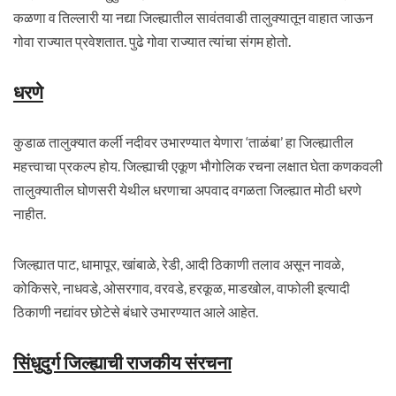
कळणा व तिल्लारी या नद्या जिल्ह्यातील सावंतवाडी तालुक्यातून वाहात जाऊन
गोवा राज्यात प्रवेशतात. पुढे गोवा राज्यात त्यांचा संगम होतो.
धरणे
कुडाळ तालुक्यात कर्ली नदीवर उभारण्यात येणारा ‘ताळंबा’ हा जिल्ह्यातील
महत्त्वाचा प्रकल्प होय. जिल्ह्याची एकूण भौगोलिक रचना लक्षात घेता कणकवली
तालुक्यातील घोणसरी येथील धरणाचा अपवाद वगळता जिल्ह्यात मोठी धरणे
नाहीत.
जिल्ह्यात पाट, धामापूर, खांबाळे, रेडी, आदी ठिकाणी तलाव असून नावळे,
कोकिसरे, नाधवडे, ओसरगाव, वरवडे, हरकूळ, माडखोल, वाफोली इत्यादी
ठिकाणी नद्यांवर छोटेसे बंधारे उभारण्यात आले आहेत.
सिंधुदुर्ग जिल्ह्याची राजकीय संरचना