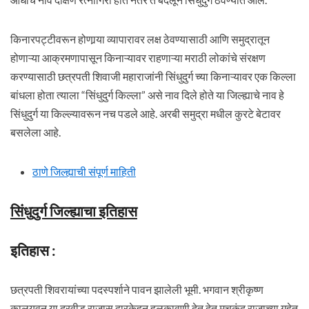
किनारपट्टीवरून होणार्‍या व्यापारावर लक्ष ठेवण्यासाठी आणि समुद्रातून
होणाऱ्या आक्रमणापासून किनाऱ्यावर राहणाऱ्या मराठी लोकांचे संरक्षण
करण्यासाठी छत्रपती शिवाजी महाराजांनी सिंधुदुर्ग च्या किनाऱ्यावर एक किल्ला
बांधला होता त्याला “सिंधुदुर्ग किल्ला” असे नाव दिले होते या जिल्ह्याचे नाव हे
सिंधुदुर्ग या किल्ल्यावरून नच पडले आहे. अरबी समुद्रा मधील कुरटे बेटावर
बसलेला आहे.
ठाणे जिल्ह्याची संपूर्ण माहिती
सिंधुदुर्ग जिल्ह्याचा इतिहास
इतिहास :
छत्रपती शिवरायांच्या पदस्पर्शाने पावन झालेली भूमी. भगवान श्रीकृष्ण
कालयवन या द्रवीड राजास द्वारकेहून हुलकावणी देत देत मुचकुंद राजाच्या गुहेत