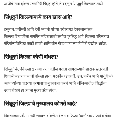
आधीचे नाव दक्षिण रत्‍नागिरी जिल्हा होते, ते बदलून सिंधुदुर्ग ठेवण्यात आले.
सिंधुदुर्ग किल्ल्यामध्ये काय खास आहे?
हनुमान, जरीमरी आणि देवी भवानी यांच्या परंपरागत देवस्थानांसह,
किल्ला शिवाजीला समर्पित मंदिरासाठी सर्वात प्रसिद्ध आहे. किल्ला परिसरात
मंदिरांव्यतिरिक्त काही टाकी आणि तीन गोड पाण्याच्या विहिरी देखील आहेत.
सिंधुदुर्ग किल्ला कोणी बांधला?
सिंधुदुर्ग बेट-किल्ला 17 व्या शतकातील मराठा साम्राज्याचे शासक छत्रपती
शिवाजी महाराज यांनी बांधला होता. परकीय (इंग्रजी, डच, फ्रेंच आणि पोर्तुगीज)
व्यापाऱ्यांच्या वाढत्या प्रभावाचा मुकाबला करणे आणि जंजिऱ्यातील सिद्धींचा
उदय रोखणे हा त्याचा मुख्य उद्देश होता.
सिंधुदुर्ग जिल्ह्याचे मुख्यालय कोणते आहे?
जिल्ह्याच्या पूर्वेस अरबी समुद्र, दक्षिणेस बेळगाव जिल्हा (कर्नाटक राज्य) व गोवा