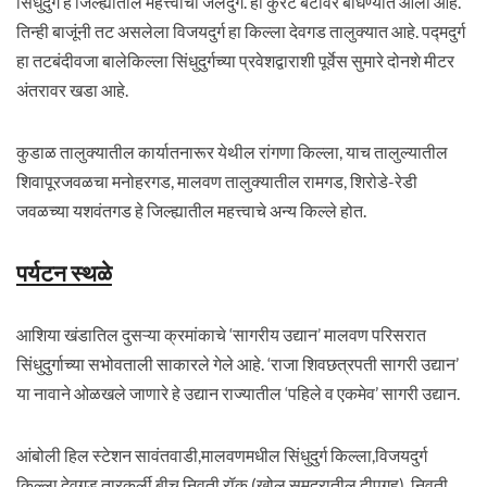
सिंधुदुर्ग ह जिल्ह्यातील महत्त्वाचा जलदुर्ग. हा कुरटे बेटावर बांधण्यात आला आहे.
तिन्ही बाजूंनी तट असलेला विजयदुर्ग हा किल्ला देवगड तालुक्यात आहे. पद्मदुर्ग
हा तटबंदीवजा बालेकिल्ला सिंधुदुर्गच्या प्रवेशद्वाराशी पूर्वेस सुमारे दोनशे मीटर
अंतरावर खडा आहे.
कुडाळ तालुक्यातील कार्यातनारूर येथील रांगणा किल्ला, याच तालुल्यातील
शिवापूरजवळचा मनोहरगड, मालवण तालुक्यातील रामगड, शिरोडे-रेडी
जवळच्या यशवंतगड हे जिल्ह्यातील महत्त्वाचे अन्य किल्ले होत.
पर्यटन स्थळे
आशिया खंडातिल दुसऱ्या क्रमांकाचे ‘सागरीय उद्यान’ मालवण परिसरात
सिंधुदुर्गाच्या सभोवताली साकारले गेले आहे. ‘राजा शिवछत्रपती सागरी उद्यान’
या नावाने ओळखले जाणारे हे उद्यान राज्यातील ‘पहिले व एकमेव’ सागरी उद्यान.
आंबोली हिल स्टेशन सावंतवाडी,मालवणमधील सिंधुदुर्ग किल्ला,विजयदुर्ग
किल्ला,देवगड,तारकर्ली बीच,निवती रॉक (खोल समुद्रातील दीपगृह), निवती