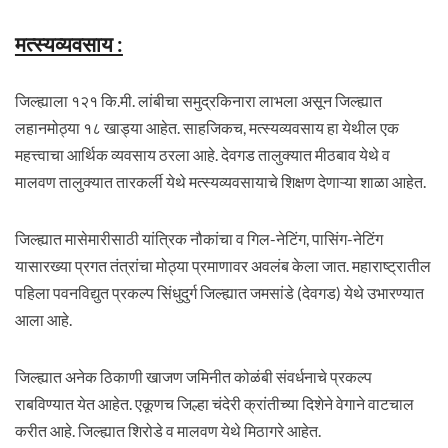
मत्स्यव्यवसाय :
जिल्ह्याला १२१ कि.मी. लांबीचा समुद्रकिनारा लाभला असून जिल्ह्यात
लहानमोठ्या १८ खाड्या आहेत. साहजिकच, मत्स्यव्यवसाय हा येथील एक
महत्त्वाचा आर्थिक व्यवसाय ठरला आहे. देवगड तालुक्यात मीठबाव येथे व
मालवण तालुक्यात तारकर्ली येथे मत्स्यव्यवसायाचे शिक्षण देणाऱ्या शाळा आहेत.
जिल्ह्यात मासेमारीसाठी यांत्रिक नौकांचा व गिल-नेटिंग, पासिंग-नेटिंग
यासारख्या प्रगत तंत्रांचा मोठ्या प्रमाणावर अवलंब केला जात. महाराष्ट्रातील
पहिला पवनविद्युत प्रकल्प सिंधुदुर्ग जिल्ह्यात जमसांडे (देवगड) येथे उभारण्यात
आला आहे.
जिल्ह्यात अनेक ठिकाणी खाजण जमिनीत कोळंबी संवर्धनाचे प्रकल्प
राबविण्यात येत आहेत. एकूणच जिल्हा चंदेरी क्रांतीच्या दिशेने वेगाने वाटचाल
करीत आहे. जिल्ह्यात शिरोडे व मालवण येथे मिठागरे आहेत.