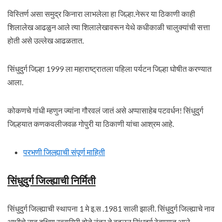
विस्तिर्ण असा समुद्र किनारा लाभलेला हा जिल्हा.नेरूर या ठिकाणी काही
शिलालेख आढळुन आले त्या शिलालेखावरून येथे कधीकाळी चालुक्यांची सत्ता
होती असे उल्लेख आढळतात.
सिंधुदुर्ग जिल्हा 1999 ला महाराष्ट्रातला पहिला पर्यटन जिल्हा घोषीत करण्यात
आला.
कोकणचे गांधी म्हणुन ज्यांना गौरवलं जातं असे अप्पासाहेब पटवर्धन! सिंधुदुर्ग
जिल्हयात कणकवलीजवळ गोपुरी या ठिकाणी यांचा आश्रम आहे.
परभणी जिल्ह्याची संपूर्ण माहिती
सिंधुदुर्ग जिल्ह्याची निर्मिती
सिंधुदुर्ग जिल्ह्याची स्थापना 1 मे इ.स .1981 साली झाली. सिंधुदुर्ग जिल्ह्याचे नाव
आधीचे नाव दक्षिण रत्नागिरी होते नंतर ते बदलून सिंधुदुर्ग ठेवण्यात आले.