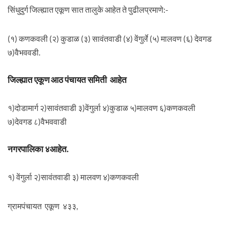
सिंधुदुर्ग जिल्ह्यात एकूण सात तालुके आहेत ते पुढीलप्रमाणे:-
(१) कणकवली (२) कुडाळ (३) सावंतवाडी (४) वेंगुर्ले (५) मालवण (६) देवगड
७)वैभववडी.
जिल्ह्यात एकूण आठ पंचायत समिती आहेत
१)दोडामार्ग २)सावंतवाडी ३)वेंगुर्ला ४)कुडाळ ५)मालवण ६)कणकवली
७)देवगड ८)वैभववाडी
नगरपालिका ४आहेत.
१) वेंगुर्ला २)सावंतवाडी ३) मालवण ४)कणकवली
ग्रामपंचायत एकूण ४३३,