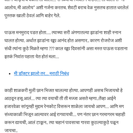
आलोय, मी आलोय” अशी गर्जना करतच. शेवटी बराच वेळ नुसतच हातात धरलेलं
पुस्तक खाली ठेवलं आणि बाहेर गेले.
पाऊस मनमुराद पडत होता…. त्याच्या सरी अंगणातल्या झाडांना शाही स्नान
घालत होत्या. अर्थात झाडांना खूप आनंद होत असणार.. कारण रोजरोज अशी
संधी त्यांना कुठे मिळते म्हणा ??? काल खूप दिवसांनी असा मस्त पाऊस पडताना
इतकं निवांत पहाता येत होतं मला…
मी डॉक्टर झालो तर… मराठी निबंध
काही शाळकरी मुली छान भिजत चालल्या होत्या. आपणही असच भिजायचो हे
आठवून हसू आलं… त्या त्या वयाची ती ती मज्जा असते म्हणा..तेंव्हा आईने
हजारवेळा सांगूनही मुद्दाम रेनकोट विसरून शाळेला जायचो आपण… आणि मग
संध्याकाळी भिजून आल्यावर आई रागवायची… पण नंतर छान गरमागरम चहाही
करून द्यायची, आलं टाकून.. त्या चहानं पावसाचा गारवा कुठल्याकुठे पळून
जायचा..