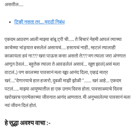
असतील….
टिव्ही नसता तर… मराठी निबंध
एकदम आठवण आली माझ्या बांबू ट्री ची….. ते बिचारं नेहमी आपलं त्याच्या
काचेच्या भांड्यात बसलेलं असायचं…. हसायचं नाही.. म्हटलं त्यालाही
काळायला हवं ना??? खरा पाऊस कसा असतो ते??? मग त्याला जरा अंगणात
आणून ठेवलं… बहुतेक त्याला ते आवडलेलं असावं… खुश झालं(असं मला
वाटलं..) पण कालच्या पावसानं मला खूप आनंद दिला, एव्हढं मात्र
खरं….”देणारयाचे हात हजारो, दुबळी माझी झोळी “…… खरं आहे… एकदम
पटलं….. माझ्या आयुष्यातील हा एक उत्तम दिवस होता. पावसाळ्याचे दिवस
खरोखरच प्रत्येकाच्या जीवनात आनंद आणतात. मी अनुभवलेल्या पावसानं मला
नवं जीवन दिलं होतं.
हे सुद्धा अवश्य वाचा :-