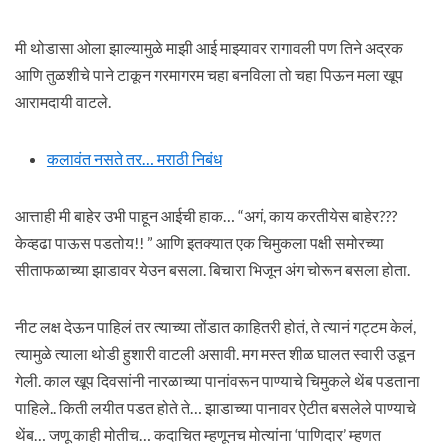
मी थोडासा ओला झाल्यामुळे माझी आई माझ्यावर रागावली पण तिने अद्रक
आणि तुळशीचे पाने टाकून गरमागरम चहा बनविला तो चहा पिऊन मला खूप
आरामदायी वाटले.
कलावंत नसते तर… मराठी निबंध
आत्ताही मी बाहेर उभी पाहून आईची हाक… “अगं, काय करतीयेस बाहेर???
केव्हढा पाऊस पडतोय!! ” आणि इतक्यात एक चिमुकला पक्षी समोरच्या
सीताफळाच्या झाडावर येउन बसला. बिचारा भिजून अंग चोरून बसला होता.
नीट लक्ष देऊन पाहिलं तर त्याच्या तोंडात काहितरी होतं, ते त्यानं गट्टम केलं,
त्यामुळे त्याला थोडी हुशारी वाटली असावी. मग मस्त शीळ घालत स्वारी उडून
गेली. काल खूप दिवसांनी नारळाच्या पानांवरून पाण्याचे चिमुकले थेंब पडताना
पाहिले.. किती लयीत पडत होते ते… झाडाच्या पानावर ऐटीत बसलेले पाण्याचे
थेंब… जणू काही मोतीच… कदाचित म्हणूनच मोत्यांना ‘पाणिदार’ म्हणत