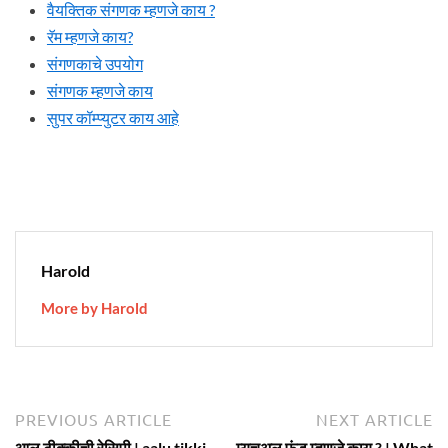
वैयक्तिक संगणक म्हणजे काय ?
रॅम म्हणजे काय?
संगणकाचे उपयोग
संगणक म्हणजे काय
सुपर कॉम्प्युटर काय आहे
Harold
More by Harold
Post
Previous
N
PREVIOUS ARTICLE
NEXT ARTICLE
article:
ar
आलू टीक्कीची रेसिपी | aalu tikki
म्यूचुअल फंड म्हणजे काय ? | What