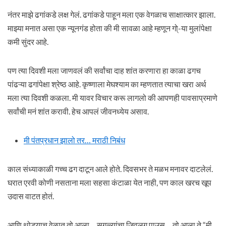
नंतर माझे ढगांकडे लक्ष गेलं. ढगांकडे पाहून मला एक वेगळाच साक्षात्कार झाला.
माझ्या मनात असा एक न्यूनगंड होता की मी सावळा आहे म्हणून गो्-या मुलांपेक्षा
कमी सुंदर आहे.
पण त्या दिवशी मला जाणवलं की सर्वांचा दाह शांत करणारा हा काळा ढगच
पांढऱ्या ढगांपेक्षा श्रेष्ठ आहे. कृष्णाला मेघश्याम का म्हणतात त्याचा खरा अर्थ
मला त्या दिवशी कळला. मी यावर विचार करू लागलो की आपणही पावसाप्रमाणे
सर्वांची मनं शांत करावी. हेच आपलं जीवनध्येय असाव.
मी पंतप्रधान झालो तर… मराठी निबंध
काल संध्याकाळी गच्च ढग दाटून आले होते. दिवसभर ते मळभ मनावर दाटलेलं.
घरात एरवी कोणी नसताना मला सहसा कंटाळा येत नाही, पण काल खरच खूप
उदास वाटत होतं.
आणि थोड्याच वेळात तो आला… सगळ्यांचा जिवलग पाउस… तो आला ते “मी