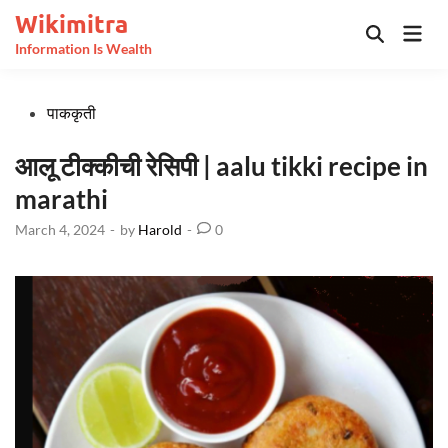
Skip
Wikimitra
Mai
to
Open
Information Is Wealth
Men
Search
content
Posted
पाककृती
in
आलू टीक्कीची रेसिपी | aalu tikki recipe in
marathi
March 4, 2024
-
by
Harold
-
0