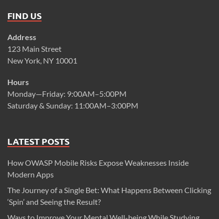
FIND US
Address
123 Main Street
New York, NY 10001
Hours
Monday—Friday: 9:00AM–5:00PM
Saturday & Sunday: 11:00AM–3:00PM
LATEST POSTS
How OWASP Mobile Risks Expose Weaknesses Inside
Modern Apps
The Journey of a Single Bet: What Happens Between Clicking
‘Spin’ and Seeing the Result?
Ways to Improve Your Mental Well-being While Studying