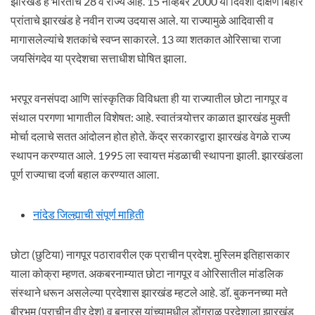
झारखंड हे भारताचे 28 वे राज्य आहे. 15 नोव्हेंबर 2000 या दिवशी दक्षिण बिहार
प्रां‍ताचे झारखंड हे नवीन राज्य उदयास आले. या राज्यामुळे आदिवासी व
मागासलेल्यांचे शतकांचे स्वप्न साकारले. 13 व्या शतकात ओरिसाचा राजा
जयसिंगदेव या प्रदेशचा सत्ताधीश घोषित झाला.
भरपूर वनसंपदा आणि सांस्कृतिक विविधता ही या राज्यातील छोटा नागपूर व
संथाल परगणा भागातील विशेषत: आहे. स्वातंत्र्योत्तर काळात झारखंड मुक्‍ती
मोर्चा दलाचे सतत आंदोलन होत होते. केंद्र सरकारद्वारा झारखंड वेगळे राज्य
स्थापन करण्यात आले. 1995 ला स्वायत्त मंडळाची स्थापना झाली. झारखंडला
पूर्ण राज्याचा दर्जा बहाल करण्यात आला.
नांदेड जिल्ह्याची संपूर्ण माहिती
छोटा (छुटिया) नागपूर पठारावरील एक प्राचीन प्रदेश. मुस्लिम इतिहासकार
याला कोक्रा म्हणत. अकबरनाम्यात छोटा नागपूर व ओरिसातील मांडलिक
संस्थाने धरून असलेल्या प्रदेशास झारखंड म्हटले आहे. डॉ. बुकननच्या मते
बीरभूम (प्राचीन वीर देश) व बनारस यांच्यामधील डोंगराळ प्रदेशाला झारखंड