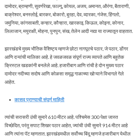
दामोदर, ब्राम्हणी, सुवर्णरेखा, फाल्गू, कोयल, अजय, अमानत, औरंगा, बैताराणी,
बाक्रेश्वर, बनस्लोई, बारकर, बोकारो, बुरहा, देव, व्दारका, गंजेस, हिंगलो,
जमुनिया, कांगसाबती, कन्हार, कौन्हारा, खारकाइ, किऊल, कोइना, कोनार,
लिलाजान, मयुराक्षी, मोहना, पुनपुन, संख, तेलेन आदी नद्या या राज्यातून वाहतात.
झारखंडचे मुख्य भौतिक वैशिष्ट्य म्हणजे छोटा नागपूरचे पठार, जे पठार, डोंगर
आणि दऱ्यांची मालिका आहे. हे जवळजवळ संपूर्ण राज्य व्यापते आणि बहुतेक
क्रिस्टल खडकांनी बनलेले आहे. हजारीबाग आणि रांची हे दोन मुख्य पठार
दामोदर नदीच्या सदोष आणि कोळसा समृद्ध गाळाच्या खोऱ्याने विभागले गेले
आहेत.
कासव प्राण्याची संपूर्ण माहिती
त्यांची सरासरी उंची सुमारे 610 मीटर आहे. पश्चिमेस 300 पेक्षा जास्त
विच्छेदित, परंतु सपाट शिखर पठार आहेत, ज्यांची उंची सुमारे 914 मीटर आहे
आणि त्यांना पॅट म्हणतात. झारखंडमधील सर्वोच्च बिंदू म्हणजे हजारीबाग येथील