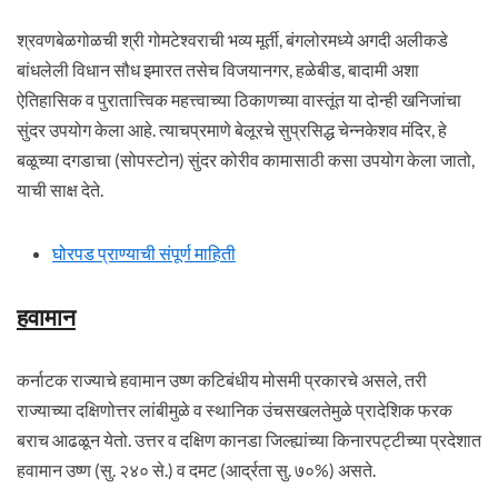
श्रवणबेळगोळची श्री गोमटेश्वराची भव्य मूर्ती, बंगलोरमध्ये अगदी अलीकडे
बांधलेली विधान सौध इमारत तसेच विजयानगर, हळेबीड, बादामी अशा
ऐतिहासिक व पुरातात्त्विक महत्त्वाच्या ठिकाणच्या वास्तूंत या दोन्ही खनिजांचा
सुंदर उपयोग केला आहे. त्याचप्रमाणे बेलूरचे सुप्रसिद्ध चेन्नकेशव मंदिर, हे
बळूच्या दगडाचा (सोपस्टोन) सुंदर कोरीव कामासाठी कसा उपयोग केला जातो,
याची साक्ष देते.
घोरपड प्राण्याची संपूर्ण माहिती
हवामान
कर्नाटक राज्याचे हवामान उष्ण कटिबंधीय मोसमी प्रकारचे असले, तरी
राज्याच्या दक्षिणोत्तर लांबीमुळे व स्थानिक उंचसखलतेमुळे प्रादेशिक फरक
बराच आढळून येतो. उत्तर व दक्षिण कानडा जिल्ह्यांच्या किनारपट्टीच्या प्रदेशात
हवामान उष्ण (सु. २४० से.) व दमट (आर्द्रता सु. ७०%) असते.