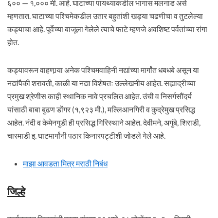
६०० — १,००० मी. आहे. घाटाच्या पायथ्याकडील भागास मलनाड असे
म्हणतात. घाटाच्या पश्चिमेकडील उतार बहुतांशी खड्या चढणीचा व तुटलेल्या
कड्याचा आहे. पूर्वेच्या बाजूला गेलेले त्याचे फाटे म्हणजे अवशिष्ट पर्वतांच्या रांगा
होत.
कड्यावरून वाहणार्‍या अनेक पश्चिमवाहिनी नद्यांच्या मार्गांत धबधबे असून या
नद्यांपैकी शरावती, काळी या नद्या विशेषतः उल्लेखनीय आहेत. सह्याद्रीच्या
प्रमुख श्रेणीस काही स्थानिक नावे प्रचलित आहेत. उंची व निसर्गसौंदर्य
यांसाठी बाबा बुढण डोंगर (१,९२३ मी.), मल्लिआनगिरी व कुद्रेमुख प्रसिद्ध
आहेत. नंदी व केमेनगुडी ही प्रसिद्ध गिरिस्थाने आहेत. देवीमने, अगुंबे, शिराडी,
चारमाडी इ. घाटमार्गांनी पठार किनारपट्टीशी जोडले गेले आहे.
माझा आवडता मित्र मराठी निबंध
जिल्हे