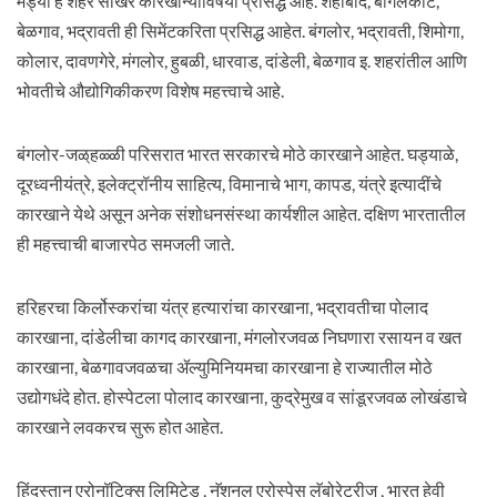
मंड्या हे शहर साखर कारखान्यांविषयी प्रसिद्ध आहे. शहाबाद, बागलकोट,
बेळगाव, भद्रावती ही सिमेंटकरिता प्रसिद्ध आहेत. बंगलोर, भद्रावती, शिमोगा,
कोलार, दावणगेरे, मंगलोर, हुबळी, धारवाड, दांडेली, बेळगाव इ. शहरांतील आणि
भोवतीचे औद्योगिकीकरण विशेष महत्त्वाचे आहे.
बंगलोर-जळ्‌हळ्ळी परिसरात भारत सरकारचे मोठे कारखाने आहेत. घड्याळे,
दूरध्वनीयंत्रे, इलेक्ट्रॉनीय साहित्य, विमानाचे भाग, कापड, यंत्रे इत्यादींचे
कारखाने येथे असून अनेक संशोधनसंस्था कार्यशील आहेत. दक्षिण भारतातील
ही महत्त्वाची बाजारपेठ समजली जाते.
हरिहरचा किर्लोस्करांचा यंत्र हत्यारांचा कारखाना, भद्रावतीचा पोलाद
कारखाना, दांडेलीचा कागद कारखाना, मंगलोरजवळ निघणारा रसायन व खत
कारखाना, बेळगावजवळचा ॲल्युमिनियमचा कारखाना हे राज्यातील मोठे
उद्योगधंदे होत. होस्पेटला पोलाद कारखाना, कुद्रेमुख व सांडूरजवळ लोखंडाचे
कारखाने लवकरच सुरू होत आहेत.
हिंदुस्तान एरोनॉटिक्स लिमिटेड , नॅशनल एरोस्पेस लॅबोरेटरीज , भारत हेवी