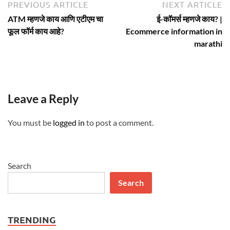
Post
Previous
N
PREVIOUS ARTICLE
NEXT ARTICLE
article:
ar
navigation
ATM म्हणजे काय आणि एटीएम चा
ई-कॉमर्स म्हणजे काय? |
फूल फॉर्म काय आहे?
Ecommerce information in
marathi
Leave a Reply
You must be
logged in
to post a comment.
Search
Search
TRENDING