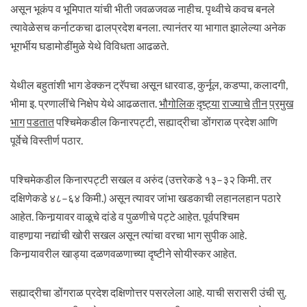
असून भूकंप व भूमिपात यांची भीती जवळजवळ नाहीच. पृथ्वीचे कवच बनले
त्यावेळेसच कर्नाटकचा ढालप्रदेश बनला. त्यानंतर या भागात झालेल्या अनेक
भूगर्भीय घडामोडींमुळे येथे विविधता आढळते.
येथील बहुतांशी भाग डेक्कन ट्रॅपचा असून धारवाड, कुर्नूल, कडप्पा, कलादगी,
भीमा इ. प्रणालींचे निक्षेप येथे आढळतात.
भौगोलिक
दृष्ट्या
राज्याचे
तीन
प्रमुख
भाग
पडतात
पश्चिमेकडील किनारपट्टी, सह्याद्रीचा डोंगराळ प्रदेश आणि
पूर्वेचे विस्तीर्ण पठार.
पश्चिमेकडील किनारपट्टी सखल व अरुंद (उत्तरेकडे १३–३२ किमी. तर
दक्षिणेकडे ४८–६४ किमी.) असून त्यावर जांभा खडकाची लहानलहान पठारे
आहेत. किनार्‍यावर वाळूचे दांडे व पुळणीचे पट्टे आहेत. पूर्वपश्चिम
वाहणार्‍या नद्यांची खोरी सखल असून त्यांचा वरचा भाग सुपीक आहे.
किनार्‍यावरील खाड्या दळणवळणाच्या दृष्टीने सोयीस्कर आहेत.
सह्याद्रीचा डोंगराळ प्रदेश दक्षिणोत्तर पसरलेला आहे. याची सरासरी उंची सु.