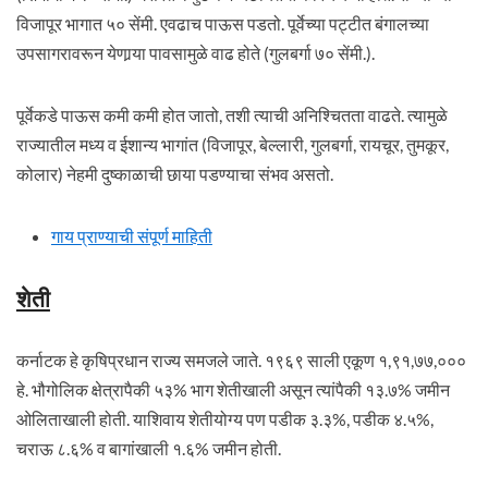
विजापूर भागात ५० सेंमी. एवढाच पाऊस पडतो. पूर्वेच्या पट्टीत बंगालच्या
उपसागरावरून येणार्‍या पावसामुळे वाढ होते (गुलबर्गा ७० सेंमी.).
पूर्वेकडे पाऊस कमी कमी होत जातो, तशी त्याची अनिश्चितता वाढते. त्यामुळे
राज्यातील मध्य व ईशान्य भागांत (विजापूर, बेल्लारी, गुलबर्गा, रायचूर, तुमकूर,
कोलार) नेहमी दुष्काळाची छाया पडण्याचा संभव असतो.
गाय प्राण्याची संपूर्ण माहिती
शेती
कर्नाटक हे कृषिप्रधान राज्य समजले जाते. १९६९ साली एकूण १,९१,७७,०००
हे. भौगोलिक क्षेत्रापैकी ५३% भाग शेतीखाली असून त्यांपैकी १३.७% जमीन
ओलिताखाली होती. याशिवाय शेतीयोग्य पण पडीक ३.३%, पडीक ४.५%,
चराऊ ८.६% व बागांखाली १.६% जमीन होती.