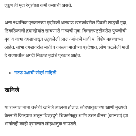
एकूण ही मृदा रेगूरपेक्षा कमी कसाची असते.
अन्य स्थानिक प्रकारच्या मृदांपैकी धारवाड खडकांवरील पिवळी शाडूची मृदा,
ठिकठिकाणी दर्‍याखोर्‍यांत साचणारी गाळाची मृदा, किनारपट्टीवरील पुळणीची
मृदा व जांभा दगडापासून उद्भवलेली लाल-जांभळी माती या विशेष महत्त्वाच्या
आहेत. जांभा दगडावरील माती व काळ्या मातीच्या प्रदेशात, लोण चढलेली माती
हे राज्यातील अगदी निकृष्ट मृदांचे प्रकार आहेत.
गरुड पक्षाची संपूर्ण माहिती
खनिजे
या राज्यात नाना तऱ्हेची खनिजे उपलब्ध होतात. लोहधातुकाच्या खाणी मुख्यत्वे
बेल्लारी जिल्ह्यात असून चित्रदुर्ग, चिकमंगळूर आणि उत्तर कॅनरा (कानडा) ह्या
भागांतही काही प्रमाणात लोहधातुक सापडते.