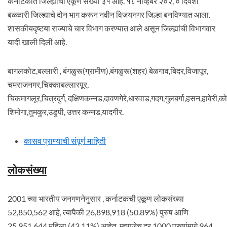
कर्नाटकात जिल्ह्यांची एकूण संख्या ३१ आहे. १८ नोव्हेंबर २०२, ० दिवशी
बळ्ळारी जिल्ह्याचे दोन भाग करून नवीन विजयनगर जिल्हा बनविण्यात आला.
शासकीयदृष्टया राज्याचे चार विभाग करण्यात आले असून जिल्ह्यांची विभागवार
यादी खाली दिली आहे.
बागलकोट,बल्लारी , बंगळुरू(ग्रामीण),बंगळुरू(शहर) बेळगाव,बिदर,विजापूर,
चमराजनगर,चिक्काबल्लारपूर,
चिकमागलूर,चित्रदुर्ग, दक्षिणकन्नड,दावणगेरे,धारवाड,गदग,गुलबर्गा,हसन,हावेरी,को
शिमोगा,तुमकुर,उडुपी, उत्तर कन्नड,यादगीर.
कासव प्राण्याची संपूर्ण माहिती
लोकसंख्या
2001 च्या भारतीय जनगणनेनुसार , कर्नाटकची एकूण लोकसंख्या
52,850,562 आहे, त्यापैकी 26,898,918 (50.89%) पुरुष आणि
25,951,644 महिला (43.11%) आहेत. म्हणजेच दर 1000 पुरुषांमागे 964