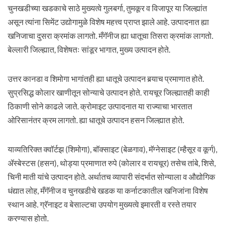
चुनखडीच्या खडकाचे साठे मुख्यत्वे गुलबर्गा, तुमकूर व विजापूर या जिल्ह्यांत
असून त्यांना सिमेंट उद्योगामुळे विशेष महत्त्व प्राप्त झाले आहे. उत्पादनात ह्या
खनिजाचा दुसरा क्रमांक लागतो. मँगॅनीज ह्या धातूचा तिसरा क्रमांक लागतो.
बेल्लारी जिल्ह्यात, विशेषतः सांडूर भागात, मुख्य उत्पादन होते.
उत्तर कानडा व शिमोगा भागांतही ह्या धातूचे उत्पादन बर्‍याच प्रमाणात होते.
सुप्रसिद्ध कोलार खाणीतून सोन्याचे उत्पादन होते. रायचूर जिल्ह्यातही काही
ठिकाणी सोने काढले जाते. क्रोमाइट उत्पादनात या राज्याचा भारतात
ओरिसानंतर क्रम लागतो. ह्या धातूचे उत्पादन हसन जिल्ह्यात होते.
याव्यतिरिक्त क्वॉर्टझ (शिमोगा), बॉक्साइट (बेळगाव), मॅग्नेसाइट (म्हैसूर व कूर्ग),
ॲस्बेस्टस (हसन), थोड्या प्रमाणात रुपे (कोलार व रायचूर) तसेच तांबे, शिसे,
चिनी माती यांचे उत्पादन होते. अर्थातच व्यापारी संदर्भात सोन्याला व औद्योगिक
धंद्यात लोह, मँगॅनीज व चुनखडीचे खडक या कर्नाटकातील खनिजांना विशेष
स्थान आहे. ग्रॅनाइट व बेसाल्टचा उपयोग मुख्यत्वे इमारती व रस्ते तयार
करण्यास होतो.