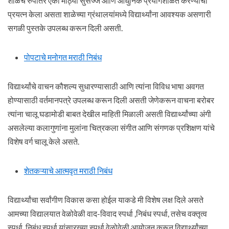
शाळेचे रुपांतर एका मोठ्या सुसज्ज आणि आधुनिक प्रयोगशाळेत करण्याचा
प्रयत्न केला असता शाळेच्या ग्रंथालयांमध्ये विद्यार्थ्यांना आवश्यक असणारी
सगळी पुस्तके उपलब्ध करून दिली असती.
पोपटाचे मनोगत मराठी निबंध
विद्यार्थ्यांचे वाचन कौशल्य सुधारण्यासाठी आणि त्यांना विविध भाषा अवगत
होण्यासाठी वर्तमानपत्रे उपलब्ध करून दिली असती जेणेकरून वाचना बरोबर
त्यांना चालू घडामोडी बाबत देखील माहिती मिळाली असती विद्यार्थ्यांच्या अंगी
असलेल्या कलागुणांना मुलांना चित्रकला संगीत आणि संगणक प्रशिक्षण यांचे
विशेष वर्ग चालू केले असते.
शेतकऱ्याचे आत्मवृत मराठी निबंध
विद्यार्थ्यांचा सर्वांगीण विकास कसा होईल याकडे मी विशेष लक्ष दिले असते
आमच्या विद्यालयात वेळोवेळी वाद-विवाद स्पर्धा ,निबंध स्पर्धा, तसेच वक्तृत्व
स्पर्धा ,निबंध स्पर्धा यांसारख्या स्पर्धा वेळोवेळी आयोजन करून विद्यार्थ्यांच्या