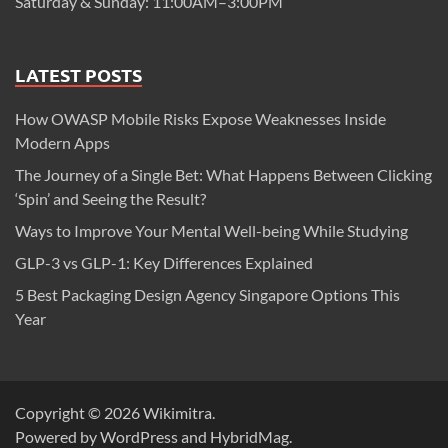
Saturday & Sunday: 11:00AM–3:00PM
LATEST POSTS
How OWASP Mobile Risks Expose Weaknesses Inside
Modern Apps
The Journey of a Single Bet: What Happens Between Clicking
‘Spin’ and Seeing the Result?
Ways to Improve Your Mental Well-being While Studying
GLP-3 vs GLP-1: Key Differences Explained
5 Best Packaging Design Agency Singapore Options This
Year
Copyright © 2026
Wikimitra
.
Powered by
WordPress
and
HybridMag
.