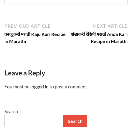
Post
Previous
N
PREVIOUS ARTICLE
NEXT ARTICLE
article:
ar
navigation
काजू करी मराठी Kaju Kari Recipe
अंडाकरी रेसिपी मराठी Anda Kari
in Marathi
Recipe in Marathi
Leave a Reply
You must be
logged in
to post a comment.
Search
Search