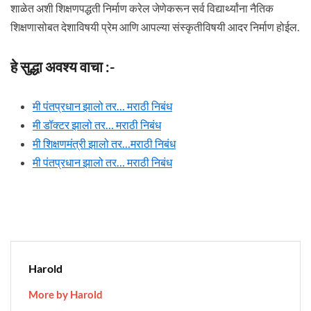
शाळेत अशी शिक्षणपद्धती निर्माण करेल जेणेकरून सर्व विद्यार्थ्यांना नैतिक
शिक्षणासोबत देशाविषयी प्रेम आणि आपल्या संस्कृतीविषयी आदर निर्माण होईल.
हे सुद्धा अवश्य वाचा :-
मी पंतप्रधान झालो तर… मराठी निबंध
मी डॉक्टर झालो तर… मराठी निबंध
मी शिक्षणमंत्री झालो तर…मराठी निबंध
मी पंतप्रधान झालो तर… मराठी निबंध
Harold
More by Harold