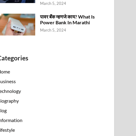
March 5, 2024
पावर बॅंक म्हणजे काय? What Is
Power Bank In Marathi
March 5, 2024
Categories
Home
usiness
echnology
iography
log
nformation
ifestyle