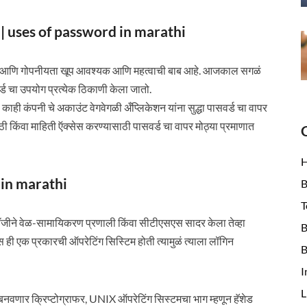
ातो | uses of password in marathi
वर्ड आणि गोपनीयता खूप आवश्यक आणि महत्वाची बाब आहे. आजकाल सगळं
र्ड चा उपयोग प्रत्येक ठिकाणी केला जातो.
ाही कंपनी चे अकाउंट वेगवेगळी अँप्लिकेशन यांना सुद्धा पासवर्ड चा वापर
ी किंवा माहिती ऍक्सेस करण्यासाठी पासवर्ड चा वापर मोठ्या प्रमाणात
d in marathi
B
T
ॉलॉजीने वेळ-सामायिकरण प्रणाली किंवा सीटीएसएस सादर केला तेव्हा
B
ी एक प्रकारची ऑपरेटिंग सिस्टिम होती त्यामुळं त्याला लॉगिन
B
I
L
या बनवणार क्रिप्टोग्राफर, UNIX ऑपरेटिंग सिस्टमचा भाग म्हणून हॅशेड