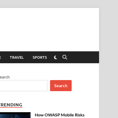
Switch
E
TRAVEL
SPORTS
Open
to
Search
dark
mode
earch
Search
TRENDING
How OWASP Mobile Risks