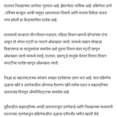
पालघर जिल्ह्याच्या उत्तरेला गुजरात आहे. ईशान्येला नाशिक आहे. दक्षिणेला ठाणे
, पश्चिम बाजूला अरबी समुद्र आपल्याला दिसतो आणि वायव्य दिशेला दादरा
नगर हवेली हा केंद्रशासित प्रदेश आहे.
पालघरचे साधारण तीन विभाग पडतात. पहिला विभाग म्हणजे डोंगरांच्या रांगा
असून तो जंगल पट्टी या नावाने ओळखला जातो. यामध्ये जव्हार मोखाडा
विक्रमगड या तालुक्यांचा समावेश आहे दुसरा विभाग बंदर पट्टी म्हणून
ओळखला जातो यामध्ये वसई, पालघर, डहाणू हे तालुके येतात तिसरा विभाग
सपाटीचा प्रदेश म्हणून ओळखला जातो.
जिल्हा हा महाराष्ट्राच्या कोकण सखल प्रदेशाचा उत्तर भाग आहे. यात दक्षिणेस
उल्हास खोरे व उत्तरेकडील डोंगराळ वैतरणा खोरे तसेच पठार व सह्याद्रीच्या
उतारासह विस्तृत अ‍ॅम्फीथिएटरचा समावेश आहे.
पूर्वेकडील सह्याद्रीच्या अगदी उतारापासून उत्तरेकडे आणि जिल्ह्याच्या मध्यभागी
पठाराच्या उत्तरेकडून दक्षिणेकडील उल्हास दरीपर्यंत जमीन खाली येते.