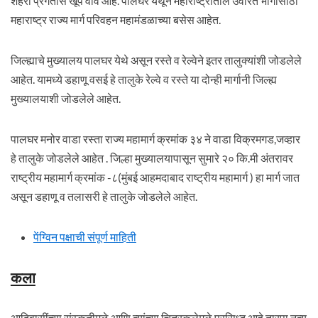
शहरी प्रगतीस खूप वाव आहे. पालघर येथून महाराष्ट्रातील उर्वरित भागासाठी
महाराष्ट्र राज्य मार्ग परिवहन महामंडळाच्या बसेस आहेत.
जिल्ह्याचे मुख्यालय पालघर येथे असून रस्ते व रेल्वेने इतर तालुक्यांशी जोडलेले
आहेत. यामध्ये डहाणू वसई हे तालुके रेल्वे व रस्ते या दोन्ही मार्गानी जिल्ह्य
मुख्यालयाशी जोडलेले आहेत.
पालघर मनोर वाडा रस्ता राज्य महामार्ग क्रमांक ३४ ने वाडा विक्रमगड,जव्हार
हे तालुके जोडलेले आहेत . जिल्हा मुख्यालयापासून सुमारे २० कि.मी अंतरावर
राष्ट्रीय महामार्ग क्रमांक -८(मुंबई आहमदाबाद राष्ट्रीय महामार्ग ) हा मार्ग जात
असून डहाणू व तलासरी हे तालुके जोडलेले आहेत.
पेंग्विन पक्षाची संपूर्ण माहिती
कला
आदिवासींच्या संस्कृतीमुळे आणि त्यांच्या चित्रकलेमुळे प्रसिध्द आहे.तारपा नृत्य