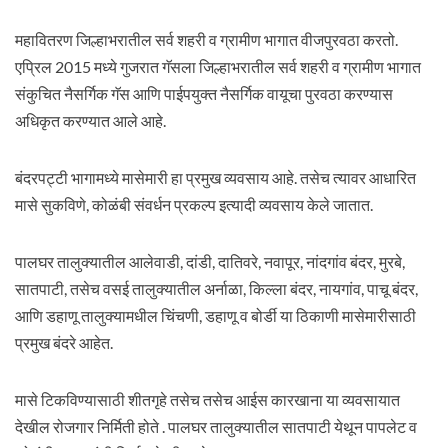
महावितरण जिल्हाभरातील सर्व शहरी व ग्रामीण भागात वीजपुरवठा करतो.
एप्रिल 2015 मध्ये गुजरात गॅसला जिल्हाभरातील सर्व शहरी व ग्रामीण भागात
संकुचित नैसर्गिक गॅस आणि पाईपयुक्त नैसर्गिक वायूचा पुरवठा करण्यास
अधिकृत करण्यात आले आहे.
बंदरपट्टी भागामध्ये मासेमारी हा प्रमुख व्यवसाय आहे. तसेच त्यावर आधारित
मासे सुकविणे, कोळंबी संवर्धन प्रकल्प इत्यादी व्यवसाय केले जातात.
पालघर तालुक्यातील आलेवाडी, दांडी, दातिवरे, नवापूर, नांदगांव बंदर, मुरबे,
सातपाटी, तसेच वसई तालुक्यातील अर्नाळा, किल्ला बंदर, नायगांव, पाचू बंदर,
आणि डहाणू तालुक्यामधील चिंचणी, डहाणू व बोर्डी या ठिकाणी मासेमारीसाठी
प्रमुख बंदरे आहेत.
मासे टिकविण्यासाठी शीतगृहे तसेच तसेच आईस कारखाना या व्यवसायात
देखील रोजगार निर्मिती होते . पालघर तालुक्यातील सातपाटी येथून पापलेट व