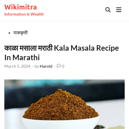
Skip
Wikimitra
Mai
to
Open
Information Is Wealth
Men
Search
content
Posted
पाककृती
in
काळा मसाला मराठी Kala Masala Recipe
In Marathi
March 5, 2024
-
by
Harold
-
0