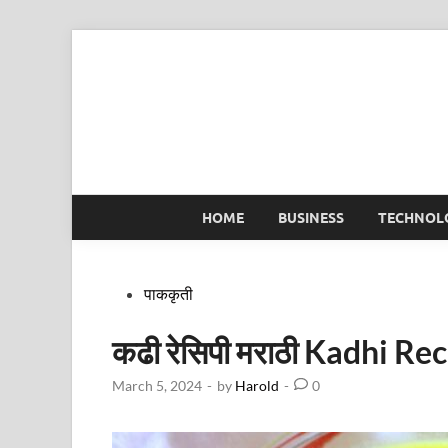
Skip
to
content
HOME
BUSINESS
TECHNOL
Posted
पाककृती
in
कढी रेसिपी मराठी Kadhi Re
March 5, 2024
-
by
Harold
-
0