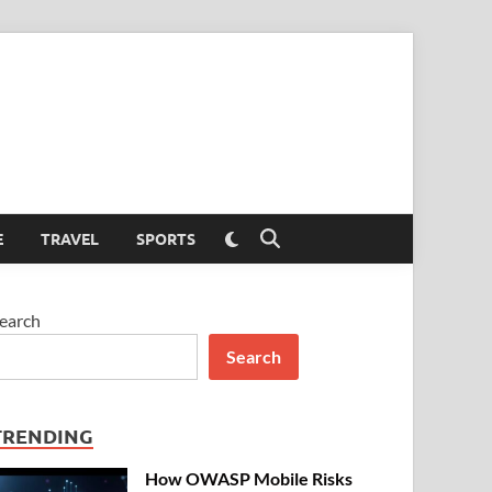
Switch
E
TRAVEL
SPORTS
Open
to
Search
dark
mode
earch
Search
TRENDING
How OWASP Mobile Risks