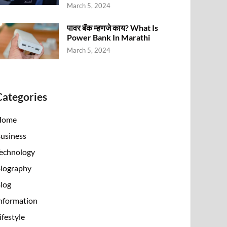
March 5, 2024
पावर बॅंक म्हणजे काय? What Is
Power Bank In Marathi
March 5, 2024
Categories
Home
usiness
echnology
iography
log
nformation
ifestyle