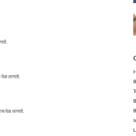
ागतो.
 वेळ लागतो.
B
T
B
B
ढाच वेळ लागतो.
I
L