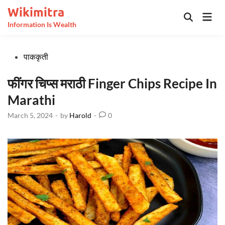
Skip
Wikimitra
Mai
to
Open
Information Is Wealth
Men
Search
content
Posted
पाककृती
in
फींगर चिप्स मराठी Finger Chips Recipe In
Marathi
March 5, 2024
-
by
Harold
-
0