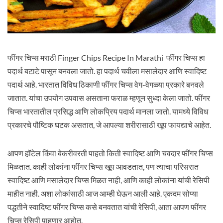
फींगर चिप्स मराठी Finger Chips Recipe In Marathi फींगर चिप्स हा
पदार्थ बटाटे पासून बनवला जातो. हा पदार्थ चवीला मसालेदार आणि स्वादिष्ट
पदार्थ आहे. भारतात विविध ठिकाणी फींगर चिप्स वेग-वेगळ्या प्रकारे बनवले
जातात. यांचा उपयोग उपवास असताना फराळ म्हणून सुध्दा केला जातो. फींगर
चिप्स भारतातील प्रसिद्ध आणि लोकप्रिय पदार्थ मानला जातो. यामध्ये विविध
प्रकारचे पौष्टिक घटक असतात, जे आपल्या शरीरासाठी खूप फायद्याचे आहेत.
आपण हॉटेल किंवा बेकरीवरती पाहतो किती स्वादिष्ट आणि चवदार फींगर चिप्स
मिळतात. काही लोकांना फींगर चिप्स खूप आवडतात, पण त्याचा परिसरात
स्वादिष्ट आणि मसालेदार चिप्स मिळत नाही, आणि काही लोकांना यांची रेसिपी
माहीत नाही. अशा लोकांसाठी आज आम्ही घेऊन आली आहे. एकदम सोप्या
पद्धतीने स्वादिष्ट फींगर चिप्स कसे बनवतात यांची रेसिपी, आता आपण फींगर
चिप्स रेसिपी पाहणार आहोत.