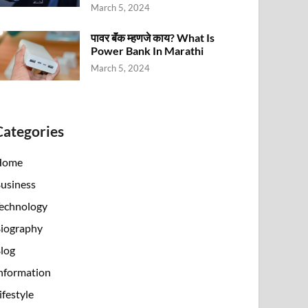
March 5, 2024
पावर बॅंक म्हणजे काय? What Is
Power Bank In Marathi
March 5, 2024
Categories
Home
usiness
echnology
iography
log
nformation
ifestyle