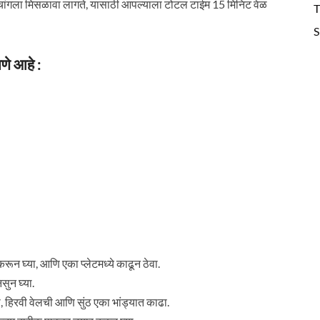
र चांगला मिसळावा लागते, यासाठी आपल्याला टोटल टाईम 15 मिनिट वेळ
T
S
णे आहे :
न घ्या, आणि एका प्लेटमध्ये काढून ठेवा.
सुन घ्या.
ा, हिरवी वेलची आणि सुंठ एका भांड्यात काढा.