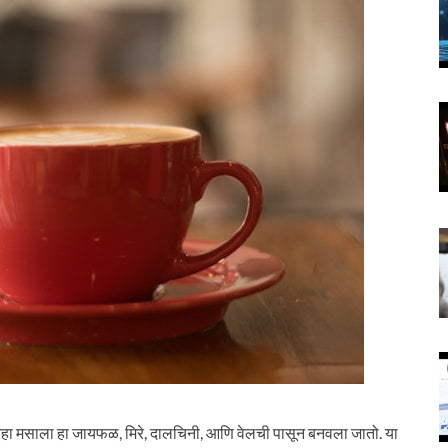
मसाला हा जायफळ, मिरे, दालचिनी, आणि वेलची पासून बनवला जातो. या