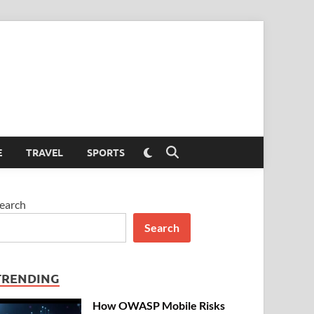
Switch
E
TRAVEL
SPORTS
Open
to
Search
dark
mode
earch
Search
TRENDING
How OWASP Mobile Risks