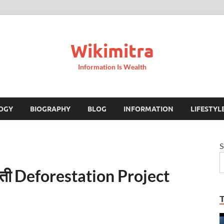
Wikimitra
Information Is Wealth
OGY
BIOGRAPHY
BLOG
INFORMATION
LIFESTYL
S
माहिती Deforestation Project