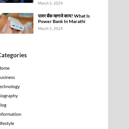
March 5, 2024
पावर बॅंक म्हणजे काय? What Is
Power Bank In Marathi
March 5, 2024
Categories
Home
usiness
echnology
iography
log
nformation
ifestyle