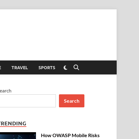
Switch
E
TRAVEL
SPORTS
Open
to
Search
dark
mode
earch
Search
TRENDING
How OWASP Mobile Risks