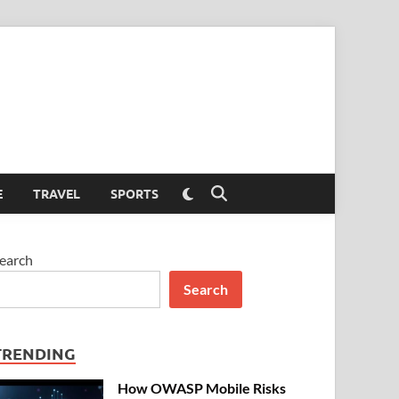
Switch
E
TRAVEL
SPORTS
Open
to
Search
dark
mode
earch
Search
TRENDING
How OWASP Mobile Risks