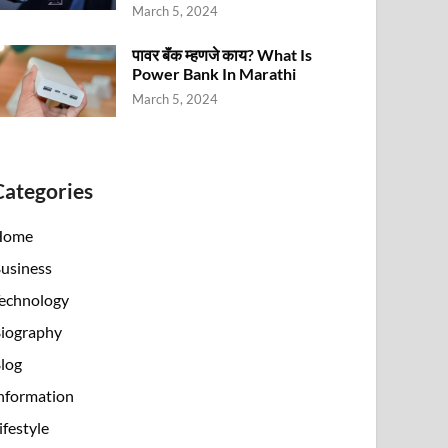
March 5, 2024
पावर बॅंक म्हणजे काय? What Is
Power Bank In Marathi
March 5, 2024
Categories
Home
usiness
echnology
iography
log
nformation
ifestyle