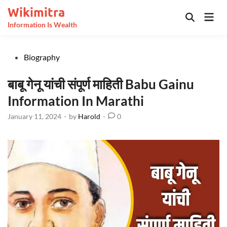
Skip
Wikimitra
Mai
to
Open
Information Is Wealth
Men
Search
content
Posted
Biography
in
बाबू गेनू यांची संपूर्ण माहिती Babu Gainu
Information In Marathi
January 11, 2024
-
by
Harold
-
0