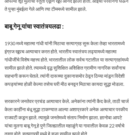
आपल्या शूर मुलाची स्तुती एकूण खूप आनंद झाला होता. आईची परवानगी घेऊन
ते पुन्हा मुंबईला गेले आणि त्या टीममध्ये सामील झाले.
बाबू गेनू यांचा स्वातंत्र्यलढा :
1930 मध्ये महात्मा गांधी यांनी मिठाचा सत्याग्रह सुरू केला तेव्हा भारतामध्ये
इंग्रज खूपच अत्याचार करत होते. भारतीय स्वातंत्र्य लढ्यामध्ये महात्मा
गांधीजींचे विशेष महत्त्व होते. भारतातील लोक सर्वच गटातील या सत्याग्रहांमध्ये
सामील झाले होते. त्यामध्ये वृद्ध सुशिक्षित अशिक्षित ग्रामीण नागरिक सर्वांनाच
सहभागी करून घेतले. त्यांनी दारूच्या दुकानासमोर ठेवून ठिय्या मांडून विदेशी
कपड्यांच्या होळी केल्या तसेच घरी मीठ बनवून मिठाचा कायदा सुद्धा मोडला.
सरकारने जनतेवर प्रचंड अत्याचार केले. अनेकांना त्यांनी कैद केले, ताठी चार्ज
केला काहींना बंधू सुद्धा टाकण्यात आल्या अशाप्रकारे अनेक अत्याचार परकीय
राजवटी कडून झाले. त्यामुळे जनतेमध्ये संताप निर्माण झाला. ज्ञानोबा आपटे
यांचा मुलगा बाबू गेनू हे पुणे जिल्ह्यातील महाळुंगे या गावातील केवळ 22 वर्षाचे
तरुण होते. सत्याग्रही मध्ये हे सुद्धा सामील झाले होते.