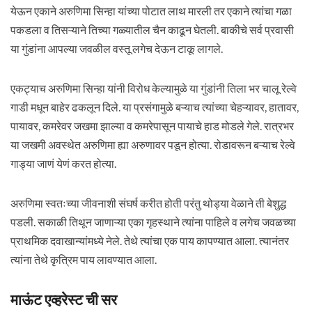
येऊन एकाने अरुणिमा सिन्हा यांच्या पोटात लाथ मारली तर एकाने त्यांचा गळा
पकडला व तिसऱ्याने तिच्या गळ्यातील चैन काढून घेतली. बाकीचे सर्व प्रवासी
या गुंडांना आपल्या जवळील वस्तू लगेच देऊन टाकू लागले.
एकट्याच अरुणिमा सिन्हा यांनी विरोध केल्यामुळे या गुंडांनी तिला भर चालू रेल्वे
गाडी मधून बाहेर ढकलून दिले. या प्रसंगामुळे बऱ्याच त्यांच्या चेहऱ्यावर, हातावर,
पायावर, कमरेवर जखमा झाल्या व कमरेपासून पायाचे हाड मोडले गेले. रात्रभर
या जखमी अवस्थेत अरुणिमा ह्या अरुणावर पडून होत्या. रोडावरून बऱ्याच रेल्वे
गाड्या जाणं येणं करत होत्या.
अरुणिमा स्वतःच्या जीवनाशी संघर्ष करीत होती परंतु थोड्या वेळाने ती बेशुद्ध
पडली. सकाळी तिथून जाणाऱ्या एका गृहस्थाने त्यांना पाहिले व लगेच जवळच्या
प्राथमिक दवाखान्यांमध्ये नेले. तेथे त्यांचा एक पाय कापण्यात आला. त्यानंतर
त्यांना तेथे कृत्रिम पाय लावण्यात आला.
माऊंट एव्हरेस्ट ची सर