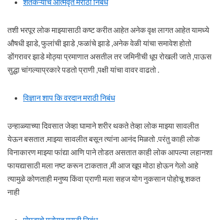
शेतकऱ्याचे आत्मवृत मराठी निबंध
तशी भरपूर लोक माझ्यासाठी कष्ट करीत आहेत अनेक वृक्ष लागत आहेत यामध्ये
औषधी झाडे, फुलांची झाडे ,फळांचे झाडे ,अनेक वेळी यांचा समावेश होतो
डोंगरावर झाडे मोठ्या प्रमाणात असतील तर जमिनीची धूप रोखली जाते ,पाऊस
सुद्धा चांगल्याप्रकारे पडतो प्राणी ,पक्षी यांचा वावर वाढतो .
विज्ञान शाप कि वरदान मराठी निबंध
उन्हाळ्याच्या दिवसात जेव्हा घामाने शरीर थकते तेव्हा लोक माझ्या सावलीत
येऊन बसतात .माझ्या सावलीत बसून त्यांना आनंद मिळतो .परंतु काही लोक
विनाकारण माझ्या फांद्या आणि पाने तोडत असतात काही लोक आपल्या लहानशा
फायद्यासाठी मला नष्ट करून टाकतात ,मी आज खूप मोठा होऊन गेलो आहे
त्यामुळे कोणताही मनुष्य किंवा प्राणी मला सहज योग नुकसान पोहोचू शकत
नाही
पोपटाचे मनोगत मराठी निबंध