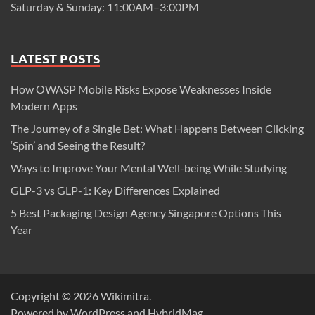
Saturday & Sunday: 11:00AM–3:00PM
LATEST POSTS
How OWASP Mobile Risks Expose Weaknesses Inside
Modern Apps
The Journey of a Single Bet: What Happens Between Clicking
‘Spin’ and Seeing the Result?
Ways to Improve Your Mental Well-being While Studying
GLP-3 vs GLP-1: Key Differences Explained
5 Best Packaging Design Agency Singapore Options This
Year
Copyright © 2026
Wikimitra
.
Powered by
WordPress
and
HybridMag
.