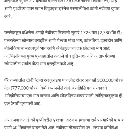
क्षेत्रफळ सुमारे 2.7 दशलक्ष चौरस मेल (7 दशलक्ष चौरस किलोमीटर) आहे
आणि पृथ्वीच्या इतर महान विषुववृत्त ड्रेनेज प्रणालीपेक्षा कांगो नदीच्या दुप्पट
आहे.
उत्तरेकडून दक्षिणेस अगदी रुंदीच्या ठिकाणी सुमारे 1725 मैल (2,780 कि.मी)
पसरलेल्या खोऱ्यात ब्राझील आणि पेरूचा मोठा भाग, कोलंबिया, इकाडोर आणि
बोलिव्हियाचा महत्त्वपूर्ण भाग आणि व्हेनेझुएलाचा एक छोटासा भाग आहे;
अॅमेझॉनच्या मुख्य प्रवाहातील अंदाजे दोन तृतियांश आणि आतापर्यंतच्या
खोऱ्यातील सर्वात मोठा भाग ब्राझीलमध्ये आहे.
पॅरे राज्यातील टोकॅन्टिन्स अरगुआइया पाणलोट क्षेत्र आणखी 300,000 चोरस
मेल (777,000 चौरस किमी) व्यापलेले आहे. ब्राझिलियन सरकारने
अमेझोनियाचा एक भाग मानला आणि लोकप्रिय वापरासाठी, तांत्रिकदृष्ट्या ही
एक वेगळी प्रणाली आहे.
असा अंदाज आहे की पृथ्वीवरील पृष्ठभागावरुन वाहणान्या सर्व पाण्यापैकी पाचांश
पाणी अॅमेझॉनने वाहून नेले आहे. नदीच्या तोंडावरील पूर- स्त्राव काँगोपेक्षा