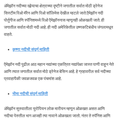
ॲमेझॉन नदीच्या खोर्‍याचा क्षेत्राच्या दृष्टीने जगातील सर्वात मोठी ड्रेनेज
सिस्टीम रिओ मॅरेन आणि रिओ सॉलिमेस देखील म्हटले जाते.ऍमेझॉन नदी
पोर्तुगीज आणि स्पॅनिशमध्ये रिओ ऍमेझॉननास म्हणूनही ओळखली जाते. ही
जगातील सर्वात मोठी नदी आहे. ही नदी अमेरिकेतील उष्णकटिबंधीय जंगलामधून
वाहते.
कृष्णा नदीची संपूर्ण माहिती
ऍमेझॉन नदी पुढील आठ महान नद्यांच्या एकत्रित नद्यांपेक्षा जास्त पाणी वाहून नेते
आणि त्यात जगातील सर्वात मोठे ड्रेनेज बेसिन आहे. हे ग्रहावरील सर्व नदीच्या
प्रवाहापैकी जवळजवळ एक पंचमांश आहे.
भीमा नदीची संपूर्ण माहिती
ॲमेझॉन सुरुवातीला युरोपियन लोक मारीयन म्हणून ओळखत असत आणि
नदीचा पेरुतील भाग आजही त्या नावाने ओळखला जातो. नंतर ते स्पॅनिश आणि