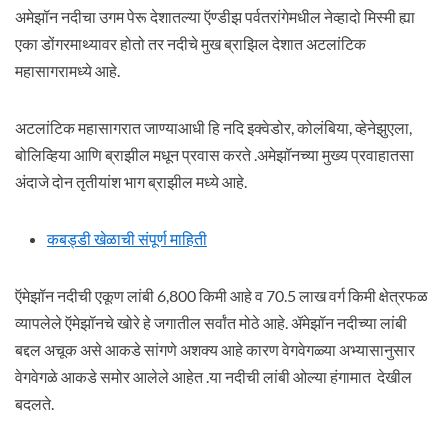
अमेझॉन नदीचा उगम पेरू देशातल्या ऍण्डीझ पर्वतरांगेमधील नेव्हादो मिस्मी ह्या
एका डोंगरमाथ्यावर होतो तर नदीचे मुख ब्राझिल देशात अटलांटिक
महासागरामध्ये आहे.
अटलांटिक महासागरात जाण्याआधी हि नदि इक्वेडोर, कोलंबिया, व्हेनेझुएला,
बोलिव्हिया आणि ब्राझील मधून प्रवास करते .अमेझॉनच्या मुख्य प्रवाहातसा
अंदाजे दोन तृतीयांश भाग ब्राझील मध्ये आहे.
कबड्डी खेळाची संपूर्ण माहिती
ऍमेझॉन नदीची एकूण लांबी 6,800 किमी आहे व 70.5 लाख वर्ग किमी क्षेत्रफळ
व्यापलेले ऍमेझॉनचे खोरे हे जगातील सर्वांत मोठे आहे. ॲमेझॉन नदीच्या लांबी
बद्दल अचूक असे आकडे सांगणे अशक्य आहे कारण वेगवेगळ्या अभ्यासानुसार
वेगवेगळे आकडे समोर आलेले आहेत .या नदीची लांबी ओल्या हंगामात देखील
बदलते.