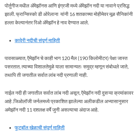
पोर्तुगीज मधील ॲमेझॉनस आणि इंग्रजी मध्ये ॲमेझॉन नदी या नावाने प्रसिद्ध
झाली. फ्रान्सिस्को डी ओरेलाना यांनी 16 शतकाच्या मोहीमेवर मूळ सैनिकांनी
हल्ला केल्यानंतर रिओ ॲमेझॉन हे नाव देण्यात आले.
कावेरी नदीची संपूर्ण माहिती
पावसाळ्यात, ऍमेझॉन चे काही भाग 120 मैल (190 किलोमीटर) पेक्षा जास्त
पसरतात. त्याच्या विशालतेमुळे याला सामान्यतः समुद्र म्हणून संबोधले जाते,
तथापि ती जगातील सर्वात लांब नदी प्रणाली नाही.
नाईल नदी ही जगातील सर्वात लांब नदी असून, ऍमेझॉन नदी दुसऱ्या क्रमांकावर
आहे .जिओलॉजी जर्नलमध्ये प्रकाशित झालेल्या अलीकडील अभ्यासानुसार
अमेझॉन नदी 11 दशलक्ष वर्षे जुनी असल्याचा अंदाज आहे.
फुटबॉल खेळाची संपूर्ण माहिती