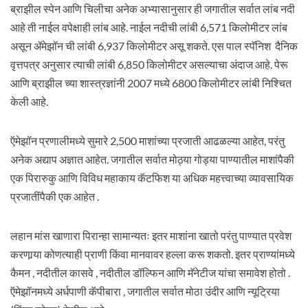
ब्राझील स्पेन आणि चिलीचा अनेक अभ्यासानुसार ही जगातील सर्वात लांब नदी
आहे ती नाईल वपेक्षाही लांब आहे. नाईल नदीची लांबी 6,571 किलोमीटर लांब
असून ॲमेझॉन ची लांबी 6,937 किलोमीटर असू शकते. एस पाल स्पॅनिश दैनिक
वृत्तपत्र अनुसार त्याची लांबी 6,850 किलोमीटर असल्याचा अंदाज आहे. पेरू
आणि ब्राझील च्या शास्त्रज्ञांनी 2007 मध्ये 6800 किलोमीटर लांबी निश्चित
केली आहे.
ऍमेझॉन प्रणालीमध्ये सुमारे 2,500 माशांच्या प्रजाती आढळल्या आहेत, परंतु
अनेक अद्याप अज्ञात आहेत. जगातील सर्वात मोठ्या गोड्या पाण्यातील माशांपैकी
एक पिरारुकु आणि विविध महाकाय कॅटफिश या अधिक महत्त्वाच्या व्यावसायिक
प्रजातींपैकी एक आहेत .
लहान मांस खाणारा पिरान्हा सामान्यतः इतर माशांना खातो परंतु पाण्यात प्रवेश
करणार्‍या कोणत्याही प्राणी किंवा मानवावर हल्ला करू शकतो. इतर प्राण्यांमध्ये
कैमन , नदीतील कासवे , नदीतील डॉल्फिन आणि मॅनेटीज यांचा समावेश होतो .
ऍमेझॉनमध्ये अर्धपाणी कॅपीबारा , जगातील सर्वात मोठा उंदीर आणि न्यूट्रिया