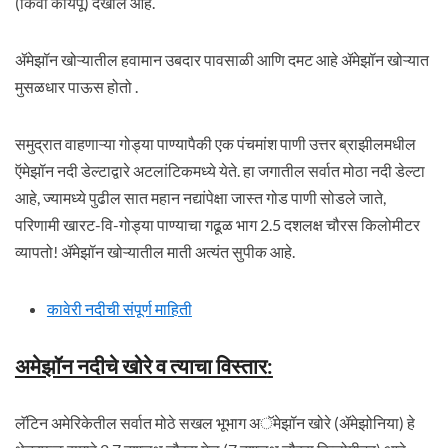
(किंवा कोयपू) देखील आहे.
ॲमेझॉन खोऱ्यातील हवामान उबदार पावसाळी आणि दमट आहे ॲमेझॉन खोऱ्यात
मुसळधार पाऊस होतो .
समुद्रात वाहणाऱ्या गोड्या पाण्यापैकी एक पंचमांश पाणी उत्तर ब्राझीलमधील
ऍमेझॉन नदी डेल्टाद्वारे अटलांटिकमध्ये येते. हा जगातील सर्वात मोठा नदी डेल्टा
आहे, ज्यामध्ये पुढील सात महान नद्यांपेक्षा जास्त गोड पाणी सोडले जाते,
परिणामी खारट-वि-गोड्या पाण्याचा गढूळ भाग 2.5 दशलक्ष चौरस किलोमीटर
व्यापतो! ॲमेझॉन खोऱ्यातील माती अत्यंत सुपीक आहे.
कावेरी नदीची संपूर्ण माहिती
अमेझॉन नदीचे खोरे व त्याचा विस्तार
:
लॅटिन अमेरिकेतील सर्वात मोठे सखल भूभाग अॅमेझॉन खोरे (ॲमेझोनिया) हे