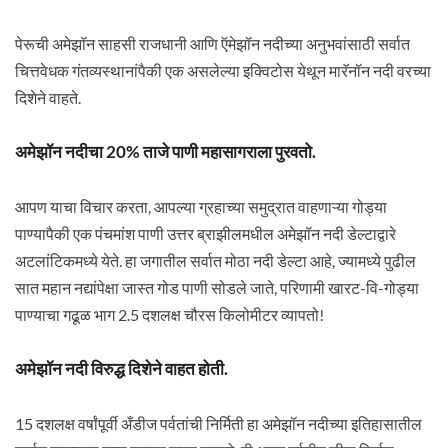
पेरूची अमेझॉन साहसी राजधानी आणि ऍमेझॉन नदीच्या अनुभवांसाठी सर्वात
चित्तवेधक गंतव्यस्थानांपैकी एक असलेल्या इक्विटोस येथून मारॅनॉन नदी वरच्या
दिशेने वाहते.
अमेझॉन नदीचा 20% ताजे पाणी महासागराला पुरवतो.
आपण याचा विचार करता, आपल्या ग्रहाच्या समुद्रात वाहणाऱ्या गोड्या
पाण्यापैकी एक पंचमांश पाणी उत्तर ब्राझीलमधील अमेझॉन नदी डेल्टाद्वारे
अटलांटिकमध्ये येते. हा जगातील सर्वात मोठा नदी डेल्टा आहे, ज्यामध्ये पुढील
सात महान नद्यांपेक्षा जास्त गोड पाणी सोडले जाते, परिणामी खारट-वि-गोड्या
पाण्याचा गढूळ भाग 2.5 दशलक्ष चौरस किलोमीटर व्यापतो!
अमेझॉन नदी विरुद्ध दिशेने वाहत होती.
15 दशलक्ष वर्षांपूर्वी अँडीज पर्वतांची निर्मिती हा अमेझॉन नदीच्या इतिहासातील