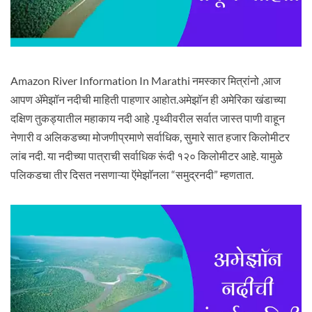
Amazon River Information In Marathi नमस्कार मित्रांनो ,आज
आपण ॲमेझॉन नदीची माहिती पाहणार आहोत.अमेझॉन ही अमेरिका खंडाच्या
दक्षिण तुकड्यातील महाकाय नदी आहे .पृथ्वीवरील सर्वात जास्त पाणी वाहून
नेणारी व अलिकडच्या मोजणीप्रमाणे सर्वाधिक, सुमारे सात हजार किलोमीटर
लांब नदी. या नदीच्या पात्राची सर्वाधिक रूंदी १२० किलोमीटर आहे. यामुळे
पलिकडचा तीर दिसत नसणाऱ्या ऍमेझाॅनला “समुद्रनदी” म्हणतात.