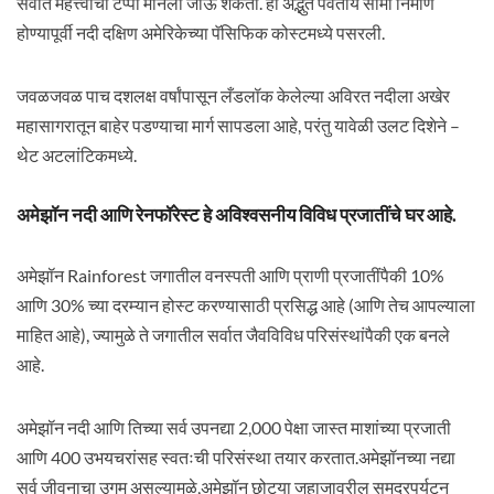
सर्वात महत्त्वाचा टप्पा मानला जाऊ शकतो. ही अद्भुत पर्वतीय सीमा निर्माण
होण्यापूर्वी नदी दक्षिण अमेरिकेच्या पॅसिफिक कोस्टमध्ये पसरली.
जवळजवळ पाच दशलक्ष वर्षांपासून लँडलॉक केलेल्या अविरत नदीला अखेर
महासागरातून बाहेर पडण्याचा मार्ग सापडला आहे, परंतु यावेळी उलट दिशेने –
थेट अटलांटिकमध्ये.
अमेझॉन नदी आणि रेनफॉरेस्ट हे अविश्वसनीय विविध प्रजातींचे घर आहे.
अमेझॉन Rainforest जगातील वनस्पती आणि प्राणी प्रजातींपैकी 10%
आणि 30% च्या दरम्यान होस्ट करण्यासाठी प्रसिद्ध आहे (आणि तेच आपल्याला
माहित आहे), ज्यामुळे ते जगातील सर्वात जैवविविध परिसंस्थांपैकी एक बनले
आहे.
अमेझॉन नदी आणि तिच्या सर्व उपनद्या 2,000 पेक्षा जास्त माशांच्या प्रजाती
आणि 400 उभयचरांसह स्वतःची परिसंस्था तयार करतात.अमेझॉनच्या नद्या
सर्व जीवनाचा उगम असल्यामुळे,अमेझॉन छोट्या जहाजावरील समुद्रपर्यटन