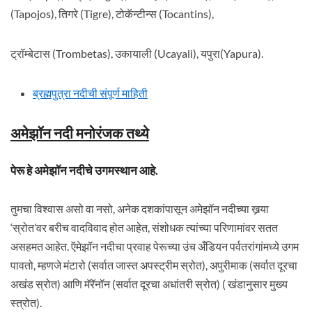
(Tapojos), तिगरे (Tigre), टोकॅन्टीन्स (Tocantins),
ट्रॉम्बेटास (Trombetas), उकायाली (Ucayali), यपुरा(Yapura).
ब्रह्मपुत्रा नदीची संपूर्ण माहिती
अमेझॉन नदी मनोरंजक तथ्ये
पेरू हे अमेझॉन नदीचे उगमस्थान आहे.
तुमचा विश्वास असो वा नसो, अनेक दशकांपासून अमेझॉन नदीच्या खर्‍या
‘स्रोत’वर बरीच वादविवाद होत आहेत, संशोधक त्यांच्या परिणामांवर सतत
असहमत आहेत. ऍमेझॉन नदीचा प्रवाह पेरूच्या उंच अँडियन पर्वतरांगांमध्ये उगम
पावतो, म्हणजे मंटारो (सर्वात जास्त अपस्ट्रीम स्रोत), अपुरीमाक (सर्वात दूरचा
अखंड स्रोत) आणि मॅरॅनॉन (सर्वात दूरचा अधांतरी स्रोत) ( खंडानुसार मुख्य
स्त्रोत).