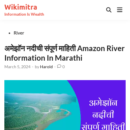
Skip
Wikimitra
Mai
to
Open
Information Is Wealth
Men
Search
content
Posted
River
in
अमेझॉन नदीची संपूर्ण माहिती Amazon River
Information In Marathi
March 5, 2024
-
by
Harold
-
0