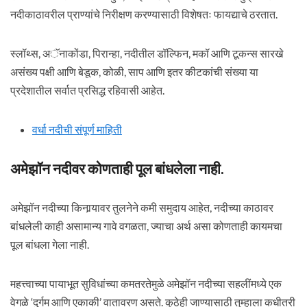
नदीकाठावरील प्राण्यांचे निरीक्षण करण्यासाठी विशेषतः फायद्याचे ठरतात.
स्लॉथ्स, अॅनाकोंडा, पिरान्हा, नदीतील डॉल्फिन, मकॉ आणि टूकन्स सारखे
असंख्य पक्षी आणि बेडूक, कोळी, साप आणि इतर कीटकांची संख्या या
प्रदेशातील सर्वात प्रसिद्ध रहिवासी आहेत.
वर्धा नदीची संपूर्ण माहिती
अमेझॉन नदीवर कोणताही पूल बांधलेला नाही.
अमेझॉन नदीच्या किनार्‍यावर तुलनेने कमी समुदाय आहेत, नदीच्या काठावर
बांधलेली काही असामान्य गावे वगळता, ज्याचा अर्थ असा कोणताही कायमचा
पूल बांधला गेला नाही.
महत्त्वाच्या पायाभूत सुविधांच्या कमतरतेमुळे अमेझॉन नदीच्या सहलींमध्ये एक
वेगळे ‘दुर्गम आणि एकाकी’ वातावरण असते. कुठेही जाण्यासाठी तुम्हाला कधीतरी