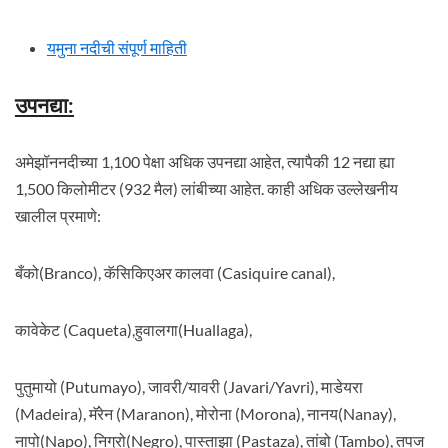
यमुना नदीची संपूर्ण माहिती
उपनद्या
:
अमेझॉननदीच्या 1,100 पेक्षा अधिक उपनद्या आहेत, त्यापैकी 12 नद्या ह्या
1,500 किलोमीटर (932 मैल) लांबीच्या आहेत. काही अधिक उल्लेखनीय
खालील प्रमाणे:
बँको(Branco), कॅसिकिएअर कालवा (Casiquire canal),
कावेकेट (Caqueta),हुवालगा(Huallaga),
पुतुमायो (Putumayo), जावरी/यावरी (Javari/Yavri), माडेयरा
(Madeira), मॅरेन (Maranon), मोरोना (Morona), नानय(Nanay),
नापो(Napo), निग्रो(Negro), पास्ताझा (Pastaza), तांबो (Tambo), तपज