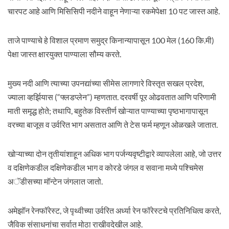
चारपट आहे आणि मिसिसिपी नदीने वाहून नेणाऱ्या रकमेपेक्षा 10 पट जास्त आहे.
ताजे पाण्याचे हे विशाल प्रमाण समुद्र किनान्यापासून 100 मेल (160 कि.मी)
पेक्षा जास्त क्षारयुक्त पाण्याला सौम्य करते.
मुख्य नदी आणि त्याच्या उपनद्यांच्या सीमेस लागणारे विस्तृत सखल प्रदेश,
ज्याला व्हर्झियास (“फ्लडप्लेन”) म्हणतात. दरवर्षी पूर ओढवतात आणि परिणामी
माती समृद्ध होते; तथापि, बहुतेक विस्तीर्ण खोऱ्यात पाण्याच्या पृष्ठभागापासून
वरच्या बाजूस व उर्वरित भाग असतात आणि ते टेस फर्म म्हणून ओळखले जातात.
खोऱ्याच्या दोन तृतीयांशाहून अधिक भाग पर्जन्यवृष्टीद्वारे व्यापलेला आहे, जो उत्तर
व दक्षिणेकडील दक्षिणेकडील भाग व कोरडे जंगल व सवाना मध्ये पश्चिमेस
अॅडीसच्या मॉन्टेन जंगलात जातो.
अमेझॉन रेनफॉरेस्ट, जे पृथ्वीच्या उर्वरित अर्ध्या रेन फॉरेस्टचे प्रतिनिधित्व करते,
जैविक संसाधनांचा सर्वात मोठा राखीवदेखील आहे.