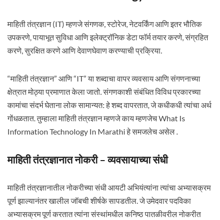
माहिती तंत्रज्ञान (IT) म्हणजे संगणक, स्टोरेज, नेटवर्किंग आणि इतर भौतिक
उपकरणे, पायाभूत सुविधा आणि इलेक्ट्रॉनिक डेटा फॉर्म तयार करणे, संग्रहित
करणे, सुरक्षित करणे आणि देवाणघेवाण करण्याची प्रक्रिया.
“माहिती तंत्रज्ञान” आणि “IT” या शब्दाचा वापर व्यवसाय आणि संगणनाच्या
क्षेत्रात मोठ्या प्रमाणात केला जातो. संगणकाशी संबंधित विविध प्रकारच्या
कामांचा संदर्भ घेताना लोक सामान्यत: हे शब्द वापरतात, जे कधीकधी त्यांचा अर्थ
गोंधळतात. तुम्हाला माहिती तंत्रज्ञान म्हणजे काय म्हणजेच What Is
Information Technology In Marathi हे समजलेच असेल .
माहिती तंत्रज्ञानात नोकरी – व्यवसायाच्या संधी
माहिती तंत्रज्ञानातील नोकरीच्या संधी आयटी अभियंत्यांना त्यांचा अभ्यासक्रम
पूर्ण झाल्यानंतर खालील जॉबची शीर्षके सापडतील. जे उमेदवार पदविका
अभ्यासक्रम पूर्ण करतात त्यांना संस्थांमधील कनिष्ठ पातळीवरील नोकरीत