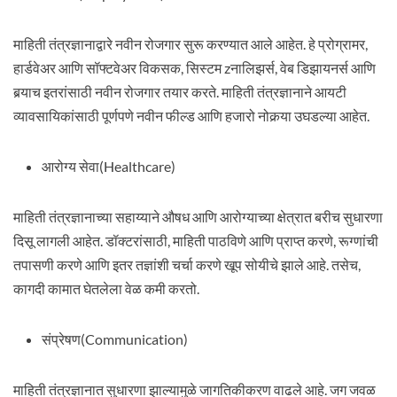
माहिती तंत्रज्ञानाद्वारे नवीन रोजगार सुरू करण्यात आले आहेत. हे प्रोग्रामर,
हार्डवेअर आणि सॉफ्टवेअर विकसक, सिस्टम zनालिझर्स, वेब डिझायनर्स आणि
बर्‍याच इतरांसाठी नवीन रोजगार तयार करते. माहिती तंत्रज्ञानाने आयटी
व्यावसायिकांसाठी पूर्णपणे नवीन फील्ड आणि हजारो नोकर्‍या उघडल्या आहेत.
आरोग्य सेवा(Healthcare)
माहिती तंत्रज्ञानाच्या सहाय्याने औषध आणि आरोग्याच्या क्षेत्रात बरीच सुधारणा
दिसू लागली आहेत. डॉक्टरांसाठी, माहिती पाठविणे आणि प्राप्त करणे, रूग्णांची
तपासणी करणे आणि इतर तज्ञांशी चर्चा करणे खूप सोयीचे झाले आहे. तसेच,
कागदी कामात घेतलेला वेळ कमी करतो.
संप्रेषण(Communication)
माहिती तंत्रज्ञानात सुधारणा झाल्यामुळे जागतिकीकरण वाढले आहे. जग जवळ