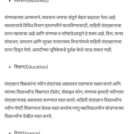
व्यवसाय(Business)
संगणकाच्या आगमनाने, व्यवसाय जगाचा संपूर्ण चेहरा बदलला गेला आहे.
व्यवसायाचे विविध विभाग द्रुतगतीने चालविण्यासाठी, माहिती तंत्रज्ञानाचा
वापर महत्वाचा आहे आणि संगणक व सॉफ्टवेअरद्वारे हे शक्य आहे. वित्त, मानव
संसाधन, उत्पादन आणि सुरक्षा यासारख्या विभागांमध्ये माहिती तंत्रज्ञानाचा
वापर दिसून येतो. आयटीच्या भूमिकेकडे दुर्लक्ष केले जाऊ शकत नाही.
शिक्षण(Education)
तंत्रज्ञान शिक्षकांना नवीन तंत्रांसह अद्ययावत राहण्यास सक्षम करते आणि
त्यांच्या विद्यार्थ्यांना शिक्षणात टॅब्लेट, मोबाइल फोन, संगणक इत्यादी नवीनतम
तंत्रज्ञानासह अद्ययावत करण्यात मदत करते. माहिती तंत्रज्ञान विद्यार्थ्यांना
नवीन गोष्टी शिकण्यास केवळ मदत करतेच परंतु महाविद्यालयीन सोडण्याच्या
विद्यार्थ्यांना देखील मदत करते.
वित्त(Finance)