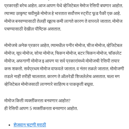
प्रकारही बरेच आहेत. आज आपण येथे व्हेजिटेबल मेमोज रेसिपी बघणार आहोत.
त्याच्या उत्कृष्ट चवीमुळे मोमोज हे भारतात सर्वोत्तम स्ट्रीट फूड पैकी एक आहे.
मोमोज बनवण्यासाठी तेलही खूपच कमी लागते कारण ते वापरले जातात. मोमोज
पचण्यासाठी देखील पौष्टिक असतात.
मोमोजचे अनेक प्रकार आहेत, त्यामधील पनीर मोमोज, चीज मोमोज, व्हेजिटेबल
मोमोज, सूप मोमोज, सोया मोमोज, चिकन मोमोज, बटर चिकन मोमोज, चॉकलेट
मोमोज, अफगाणी मोमोज इ आपण या सर्व प्रकारांमध्ये मोमोजची रेसिपी तयार
करू शकतो. सर्वप्रथम मोमोज वाफवले जातात. व नंतर तळले जातात. मोमोजणी
तडले नाही तरीही चालतात. कारण ते ऑलरेडी शिजलेलेच असतात. चला मग
व्हेजिटेबल मोमोजसाठी लागणारे साहित्य व पाककृती बघूया.
मोमोज किती व्यक्तींकरता बनवणार आहोत?
ही रेसिपी आपण 5 व्यक्तींकरता बनवणार आहोत.
शेजवान चटणी मराठी