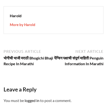
Harold
More by Harold
Post
Previous
N
PREVIOUS ARTICLE
NEXT ARTICLE
article:
ar
navigation
भोगीची भाजी मराठी Bhogichi Bhaji
पेंग्विन पक्षाची संपूर्ण माहिती Penguin
Recipe In Marathi
Information In Marathi
Leave a Reply
You must be
logged in
to post a comment.