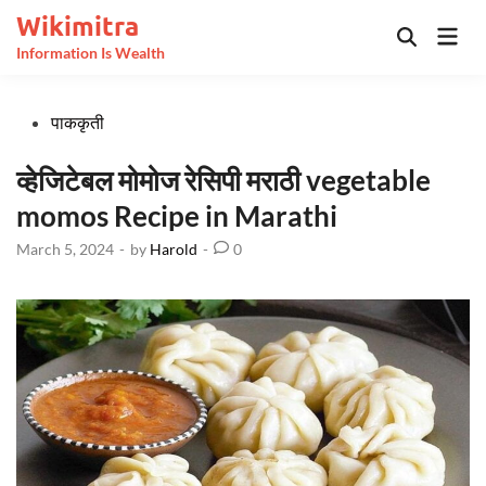
Skip
Wikimitra
Mai
to
Open
Information Is Wealth
Men
Search
content
Posted
पाककृती
in
व्हेजिटेबल मोमोज रेसिपी मराठी vegetable
momos Recipe in Marathi
March 5, 2024
-
by
Harold
-
0