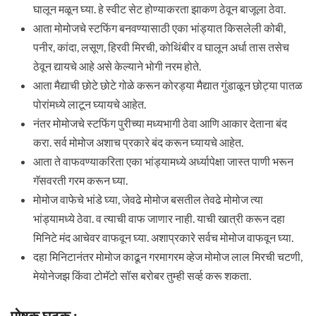
घालून मळून घ्या. हे स्वीट सेट होण्याकरता झाकण ठेवून बाजूला ठेवा.
आता मोमोजचे स्टफिंग बनवण्यासाठी एका भांड्यात किसलेली कोबी,
पनीर, कांदा, लसूण, हिरवी मिरची, कोथिंबीर व घालून अर्धा तास तसेच
ठेवून द्यायचे आहे असे केल्याने भोगी नरम होते.
आता मैद्याची छोटे छोटे गोळे करून कोरड्या मैद्यात गुंडाळून छोट्या पातळ
पोरांमध्ये लाटून घ्यायचे आहेत.
नंतर मोमोजचे स्टफिंग पुरीच्या मध्यभागी ठेवा आणि आकार देताना बंद
करा. सर्व मोमोज अशाच प्रकारे बंद करून घ्यायचे आहेत.
आता ते वाफवण्याकरिता एका भांड्यामध्ये अर्ध्यापेक्षा जास्त पाणी भरून
गॅसवरती गरम करून घ्या.
मोमोज वाफेचे भांडे घ्या, जेवढे मोमोज बसतील तेवढे मोमोज त्या
भांड्यामध्ये ठेवा. व त्याची वाफ जाणार नाही. याची खात्री करून दहा
मिनिटे मंद आचेवर वाफवून घ्या. अशाप्रकारे सर्वच मोमोज वाफवून घ्या.
दहा मिनिटानंतर मोमोज काढून गरमागरम व्हेज मोमोज लाल मिरची चटणी,
मेयोनेजझ किंवा टोमॅटो सॉस बरोबर तुम्ही सर्व्ह करू शकता.
पोषक घटक :