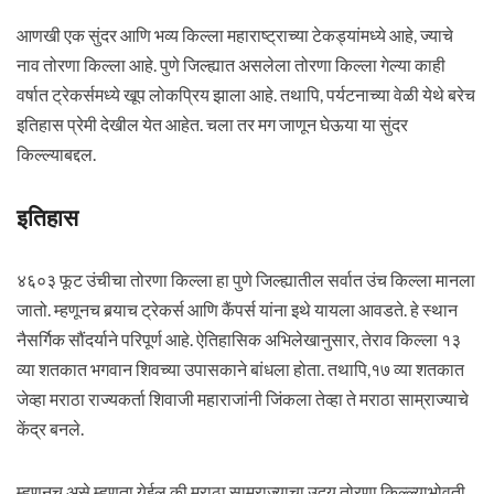
आणखी एक सुंदर आणि भव्य किल्ला महाराष्ट्राच्या टेकड्यांमध्ये आहे, ज्याचे
नाव तोरणा किल्ला आहे. पुणे जिल्ह्यात असलेला तोरणा किल्ला गेल्या काही
वर्षात ट्रेकर्समध्ये खूप लोकप्रिय झाला आहे. तथापि, पर्यटनाच्या वेळी येथे बरेच
इतिहास प्रेमी देखील येत आहेत. चला तर मग जाणून घेऊया या सुंदर
किल्ल्याबद्दल.
इतिहास
४६०३ फूट उंचीचा तोरणा किल्ला हा पुणे जिल्ह्यातील सर्वात उंच किल्ला मानला
जातो. म्हणूनच बर्‍याच ट्रेकर्स आणि कैंपर्स यांना इथे यायला आवडते. हे स्थान
नैसर्गिक सौंदर्याने परिपूर्ण आहे. ऐतिहासिक अभिलेखानुसार, तेराव किल्ला १३
व्या शतकात भगवान शिवच्या उपासकाने बांधला होता. तथापि,१७ व्या शतकात
जेव्हा मराठा राज्यकर्ता शिवाजी महाराजांनी जिंकला तेव्हा ते मराठा साम्राज्याचे
केंद्र बनले.
म्हणूनच असे म्हणता येईल की मराठा साम्राज्याचा उदय तोरणा किल्ल्याभोवती