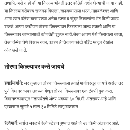
तथापि, असे नाही की या किल्ल्याभोवती इतर कोठेही दर्शन घेण्याची जागा नाही.
या किल्ल्याबरोबरच राजगड किल्ला, खडकवासला धरण, महाबळेश्वर आणि
आगा खान पॅलेस यासारख्या अनेक उत्तम व सुंदर ठिकाणांना भेट दिली जाऊ
शकते. आपण कधीपण तोरणा किल्ल्यावर फिरायला जाऊ शकतो आणि या
किल्ल्यावर जाण्यासाठी कोणतेही शुल्क नाही.जेव्हा आपण येथे फिरायला जाता,
तेव्हा कॅमेरा घेणे विसरू नका, कारण हे ठिकाण फोटो पॉईंट म्हणून देखील
ओळखले जाते.
तोरणा किल्ल्यावर कसे जायचे
हवाईमार्गाने
: जर तुम्हाला तोरणा किल्ल्याला हवाई मार्गावरतून जायचे असेल तर
पुणे विमानतळावर उतरून येथून तोरणा किल्ल्यावर एक टॅक्सी बुक करा.
विमानतळापासून गडापर्यंतचे अंतर अवघ्या ६० कि.मी. अंतरावर आहे आणि
प्रवासात सुमारे १ तास ३० मिनिटे लागू शकतात.
रेल्वेमार्गे
: सर्वात जवळचे रेल्वे स्टेशन पुण्यात आहे जे ५२ किमी अंतरावर आहे.