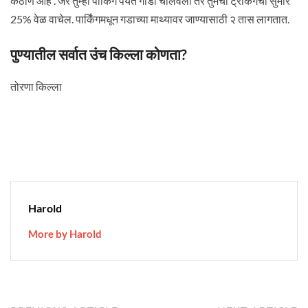
कठीण आहे . जर तुम्ही पार्किंग पर्यंत गाडी चालवली तर तुमचा ट्रेकिंगचा सुमारे
25% वेळ वाचेल. पार्किंगमधून गडाच्या माथ्यावर जाण्यासाठी २ तास लागतात.
पुण्यातील सर्वात उंच किल्ला कोणता?
तोरणा किल्ला
Harold
More by Harold