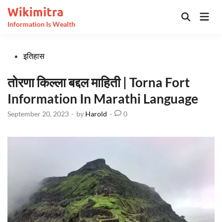
Skip
Wikimitra
Mai
to
Open
Information Is Wealth
Men
Search
content
Posted
इतिहास
in
तोरणा किल्ला बद्दल माहिती | Torna Fort
Information In Marathi Language
September 20, 2023
-
by
Harold
-
0