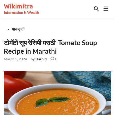
Skip
Wikimitra
Mai
to
Open
Information Is Wealth
Men
Search
content
Posted
पाककृती
in
टोमॅटो सूप रेसिपी मराठी Tomato Soup
Recipe in Marathi
March 5, 2024
-
by
Harold
-
0