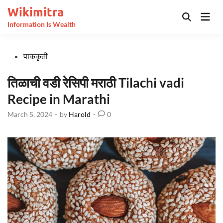
Skip
Wikimitra
Mai
to
Open
Information Is Wealth
Men
Search
content
Posted
पाककृती
in
तिळाची वडी रेसिपी मराठी Tilachi vadi
Recipe in Marathi
March 5, 2024
-
by
Harold
-
0