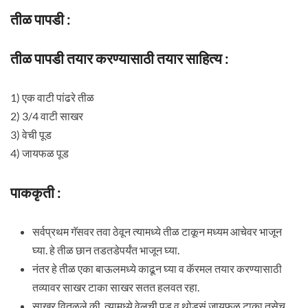
तीळ पापडी :
तीळ पापडी तयार करण्यासाठी तयार साहित्य :
1) एक वाटी पांढरे तीळ
2) 3/4 वाटी साखर
3) वेची पूड
4) जायफळ पूड
पाककृती :
सर्वप्रथम गॅसवर तवा ठेवून त्यामध्ये तीळ टाकून मध्यम आचेवर भाजून
घ्या. हे तीळ छान तडतडेपर्यंत भाजून घ्या.
नंतर हे तीळ एका बाऊलमध्ये काढून घ्या व कॅरमल तयार करण्यासाठी
तव्यावर साखर टाका साखर सतत हलवत रहा.
साखर वितळले की, त्यामध्ये वेलची पूड व थोडसं जायफळ टाका तसेच