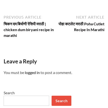
Post
Previous
N
PREVIOUS ARTICLE
NEXT ARTICLE
article:
ar
navigation
चिकन दम बिर्याणी रेसिपी मराठी |
पोहा कटलेट मराठी Poha Cutlet
chicken dum biryani recipe in
Recipe In Marathi
marathi
Leave a Reply
You must be
logged in
to post a comment.
Search
Search