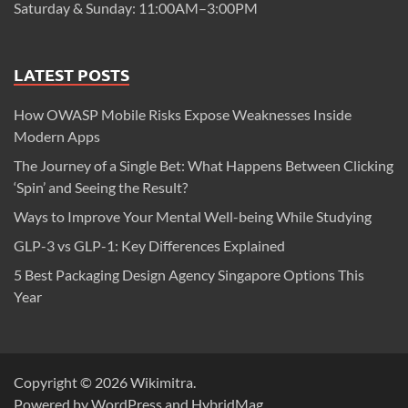
Saturday & Sunday: 11:00AM–3:00PM
LATEST POSTS
How OWASP Mobile Risks Expose Weaknesses Inside
Modern Apps
The Journey of a Single Bet: What Happens Between Clicking
‘Spin’ and Seeing the Result?
Ways to Improve Your Mental Well-being While Studying
GLP-3 vs GLP-1: Key Differences Explained
5 Best Packaging Design Agency Singapore Options This
Year
Copyright © 2026
Wikimitra
.
Powered by
WordPress
and
HybridMag
.