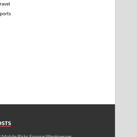
ravel
ports
OSTS
obile Risks Expose Weaknesses