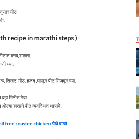
नुसार मीठ
वी.
eeth recipe in marathi steps )
िनीटात बनवू शकता.
णी घ्या.
ीळ, तिखट, मीठ, हळद ,घालून पीठ भिजवून घ्या.
 दहा मिनीट ठेवा.
ओल्या हाताने पीठ व्यवस्थित थापावे.
oil free roasted chicken येथे वाचा