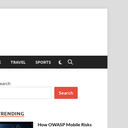
Switch
E
TRAVEL
SPORTS
Open
to
Search
dark
mode
earch
Search
TRENDING
How OWASP Mobile Risks