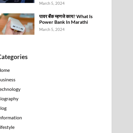
March 5, 2024
पावर बॅंक म्हणजे काय? What Is
Power Bank In Marathi
March 5, 2024
Categories
Home
usiness
echnology
iography
log
nformation
ifestyle