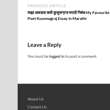
Post
Previous
PREVIOUS ARTICLE
article:
navigation
माझा आवडता कवी कुसुमाग्रज मराठी निबंध My Favourite
Poet Kusumagraj Essay in Marathi
Leave a Reply
You must be
logged in
to post a comment.
About Us
Contact Us