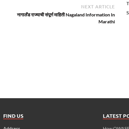
T
Next
NEXT ARTICLE
S
article:
नागालॅंड राज्याची संपूर्ण माहिती Nagaland Information In
Marathi
FIND US
LATEST P
Address
How OWASP M