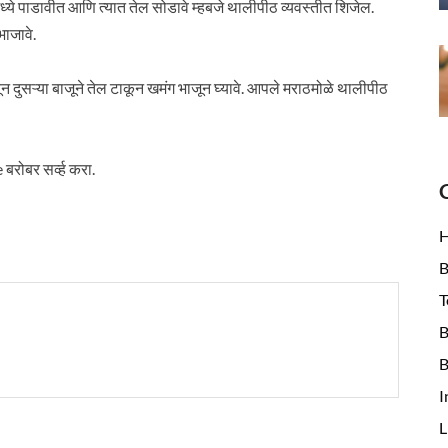
्ये पाडावीत आणि त्यात तेल सोडावे म्हबजे थालीपीठ व्यवस्तीत शिजेल.
ाजावे.
न दुसऱ्या बाजूने तेल टाकून खमंग भाजून घ्यावे. आपले मराठमोळे थालीपीठ
रोबर सर्व्ह करा.
B
T
B
B
I
L