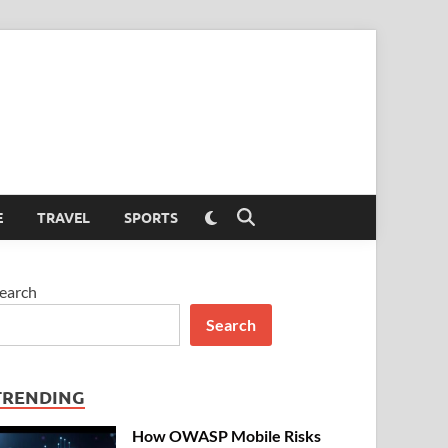
Switch
E
TRAVEL
SPORTS
Open
to
Search
dark
mode
earch
Search
TRENDING
How OWASP Mobile Risks