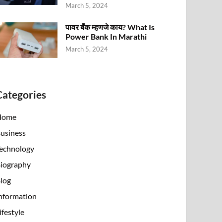
March 5, 2024
पावर बॅंक म्हणजे काय? What Is
Power Bank In Marathi
March 5, 2024
Categories
Home
usiness
echnology
iography
log
nformation
ifestyle