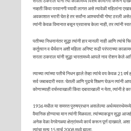
सरला ठकराल यांनी त्या काळामध्ये विशेष कामगिरी करून दाखवली
नव्हती किंवा परवानगी घ्यावी लागत असे त्यावेळी महिलांना एखाद्
अवकाशात भरारी घेत हे तर सर्वांना आश्चर्याची गोष्ट ठरली असे
त्यांनी केवळ विमानात बसून प्रवासच केला नाही, तर त्यांनी स्
पतीच्या निधनानंतर सुद्धा त्यांनी हार मानली नाही आणि त्यांचे
कर्तुत्वान व धैर्यवान अशी महिला अनिष्ट रूढी परंपराच्या काळाम
सरला ठकराल यांनी सुद्धा भारतामध्ये आपले नाव रोशन केले आण
त्याच्या त्यांच्या पतीचे निधन झाले तेव्हा त्यांचे वय केवळ 21 वर्
सर्व जबाबदारी स्वतः घेतली आणि पुढचे शिक्षण घेऊन त्यांनी 
कोणाच्याही वर्चस्वाखाली किंवा दबावाखाली न येता, त्यांनी हे क
1936 मधील या समस्त पुरुषप्रधान असलेल्या अर्थव्यवस्थेमध्
वैमानिक होण्याचा मान त्यांनी मिळवला. त्यांच्याकडून सुद्धा आजह
अनेक वेळा वेगवेगळ्या क्षेत्रांमध्ये कार्य करून पूर्ण दाखवले. अ
त्यांचा मृत्यू 15 मार्च 2008 मध्ये झाला.