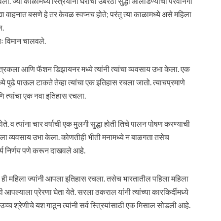
. ज्या काळामध्ये स्त्रियांना घराचा उंबरठा सुद्धा ओलांडण्याची परवानगी
या वाहनात बसणे हे तर केवळ स्वप्नच होते; परंतु त्या काळामध्ये असे महिला
ल.
वतः विमान चालवले.
 चित्रकला आणि फॅशन डिझायनर मध्ये त्यांनी त्यांचा व्यवसाय उभा केला. एक
ध्ये पुढे पाऊल टाकते तेव्हा त्यांचा एक इतिहास रचला जातो. त्याचप्रमाणे
ि त्यांचा एक नवा इतिहास रचला.
ष होते. व त्यांना चार वर्षाची एक मुलगी सुद्धा होती तिचे पालन पोषण करण्याची
आपला व्यवसाय उभा केला. कोणतीही भीती मनामध्ये न बाळगता तसेच
ार्य निर्णय पणे करून दाखवले आहे.
ये ही महिला ज्यांनी आपला इतिहास रचला. तसेच भारतातील पहिला महिला
ी आपल्याला प्रेरणा घेता येते. सरला ठकराल यांनी त्यांच्या कारकिर्दीमध्ये
शा उच्च श्रेणीचे यश गाठून त्यांनी सर्व स्त्रियांसाठी एक मिसाल सोडली आहे.