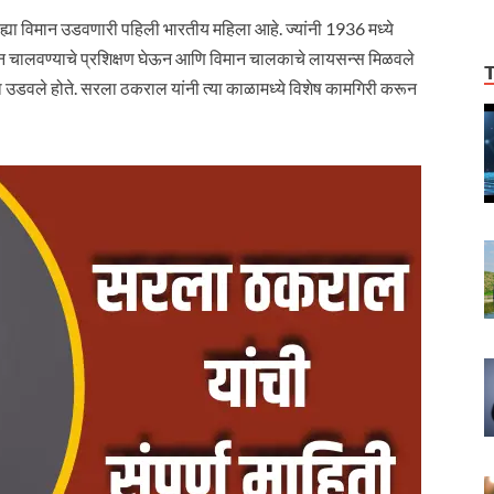
 विमान उडवणारी पहिली भारतीय महिला आहे. ज्यांनी 1936 मध्ये
 विमान चालवण्याचे प्रशिक्षण घेऊन आणि विमान चालकाचे लायसन्स मिळवले
ुद्धा उडवले होते. सरला ठकराल यांनी त्या काळामध्ये विशेष कामगिरी करून