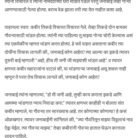
त्यांनी विचारले व त्यांना नामदेवाच्या घरी माहित पडले परंतु जनाबाई तेव्हा गोऱ्या
आणण्यासाठी गेल्या होत्या. बराच वेळ झाला तरी त्या येत नाहीत कशा आहे.
पाहायला स्वतः कबीर तिकडे विचारत विचारत गेले. तेव्हा तिकडे दोन बायका
गौवऱ्यासाठी भांडत होत्या. त्यांनी त्या पाहिल्या तू माझ्या गोऱ्या चोरी केल्यास असं
त्या एकमेकींना म्हणत भांडण करत होत्या. हे सर्व पाहत असताना कबीर त्या
दोघींना विचारू लागली की,, जनाबाई कोण आहेत? त्या आल्या का इकडे त्यावर
दुसरी बाई म्हणाली “अहो, हीच ती जनी जी माझ्याशी भांडत आहे”. व त्यावर
क्षणभर कबीर महाराजांना वाटलं की, या भांडणाऱ्या जनाबाई असू शकत नाही
म्हणून ते परत तेच विचारू लागले की, जनाबाई कोण आहेत?
जनाबाई त्यांना म्हणाल्या, “हो मी जनी आहे, तुम्ही काय कराता इकडे आणि
आमच्या भांडणात न्याय निवाडा करा.” त्यावर क्षणभर काहीही न बोलता संत
कबीर म्हणाले, या गौवऱ्या तर सारख्याच आहे. तर कोणाच्या कोणत्या? हे कसं
ओळखणार. त्यावर जनाबाईंनी सांगितलं की, “ज्या गौवरितून माझ्या विठ्ठलाचं नाव
ऐकू येईल. त्या गौवऱ्या माझ्या.” तेव्हा कबीरांनी गोवऱ्या हातात घेऊन कानाला
लावून पाहिले.