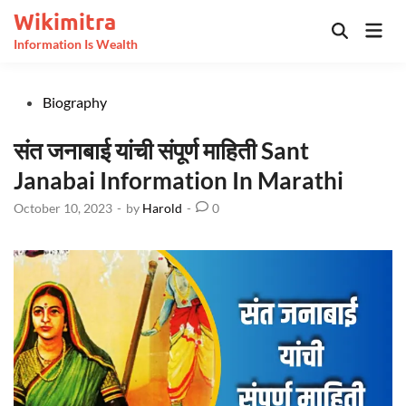
Skip
Wikimitra
Mai
to
Open
Information Is Wealth
Men
Search
content
Posted
Biography
in
संत जनाबाई यांची संपूर्ण माहिती Sant
Janabai Information In Marathi
October 10, 2023
-
by
Harold
-
0