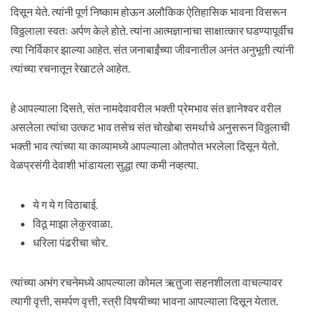
दिसून येते. त्यांनी पूर्ण निष्काम होऊन अलौकिक ऐतिहासिक भावना विसरून
विठ्ठलाला स्वतः अर्पण केले होते. त्यांना आत्मज्ञानाचा साक्षात्कार घडण्यापूर्वीच
त्या निर्विकार झाल्या आहेत. संत जनाबाईंच्या जीवनातील अनंत अनुभूती त्यांनी
त्यांच्या रचनातून रेखाटले आहेत.
हे आपल्याला दिसते, संत नामदेवावरील भक्ती प्रेमभाव संत ज्ञानेश्वर वरील
असलेला त्यांचा उत्कट भाव तसेच संत चोखोबा समर्थाचे अनुसरून विठ्ठलाची
भक्ती भाव त्यांच्या या काव्यामध्ये आपल्याला ओतपोत भरलेला दिसून येतो.
वेळप्रसंगी देवाशी भांडायला सुद्धा त्या कमी नव्हत्या.
ये ग ये ग विठाबाई.
विठू माझा लेकुरवाळा.
धरिला पंढरीचा चोर.
त्यांच्या अभंग रचनेमध्ये आपल्याला कोमल ऋतुजा सहनशीलता वाचल्यावर
त्यागी वृत्ती, समर्पण वृत्ती, स्त्री विषयीच्या भावना आपल्याला दिसून येतात.