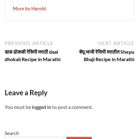
More by Harold
Post
Previous
N
PREVIOUS ARTICLE
NEXT ARTICLE
article:
ar
navigation
डाळ ढोकळी रेसिपी मराठी daal
शेपू भाजी रेसिपी मराठीत Shepu
dhokali Recipe in Marathi
Bhaji Recipe in Marathi
Leave a Reply
You must be
logged in
to post a comment.
Search