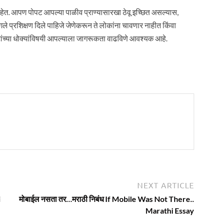
त. आपण पोपट आपल्या पाळीव प्राण्यासारखा ठेवू इच्छित असल्यास,
ंगले प्रशिक्षण दिले पाहिजे जेणेकरून ते लोकांना चावणार नाहीत किंवा
पटांच्या धोक्यांविषयी आपल्याला जागरूकता वाढविणे आवश्यक आहे.
Next
NEXT ARTICLE
article:
i
मोबाईल नसता तर…मराठी निबंध If Mobile Was Not There..
Marathi Essay