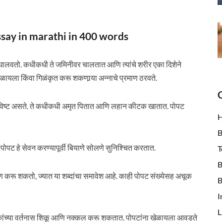
t essay in marathi in 400 words
घालवतो. कधीकधी ते जमिनीवर चालतात आणि त्यांचे शरीर एका दिशेने
ायला किंवा गिळंकृत करू शकणार्‍या अन्नाचे प्रमाण ठरवते.
विष्ट असते. ते कधीकधी अमृत पितात आणि लहान कीटक खातात. पोपट
B
 पोपट हे सेवन करण्यापूर्वी बियाणे सोलणे सुनिश्चित करतात.
T
B
करण करू शकतो, ज्यात या शब्दांचा समावेश आहे. काही पोपट संख्येसह अचूक
B
I
L
मेकांच्या वर्तनास शिकू आणि नक्कल करू शकतात. पोपटांना खेळायला आवडते