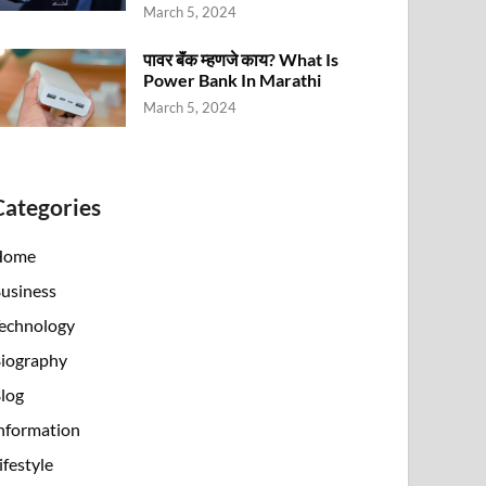
March 5, 2024
पावर बॅंक म्हणजे काय? What Is
Power Bank In Marathi
March 5, 2024
Categories
Home
usiness
echnology
iography
log
nformation
ifestyle