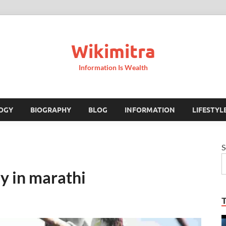
Wikimitra
Information Is Wealth
OGY
BIOGRAPHY
BLOG
INFORMATION
LIFESTYL
S
say in marathi