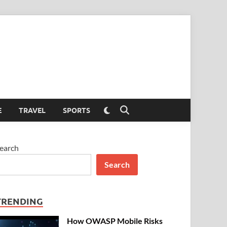
Switch
E
TRAVEL
SPORTS
Open
to
Search
dark
mode
earch
Search
TRENDING
How OWASP Mobile Risks