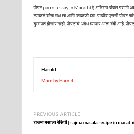
पोपट parrot essay in Marathi हे अतिशय चंचल प्राणी आहे
त्याकडे बरेच लक्ष द्या आणि काळजी घ्या. पाळीव प्राणी पोपट चा
दुखापत होणार नाही. पोपटांचे अवैध व्यापार आता बंदी आहे. पो
Harold
More by Harold
Post
Previous
PREVIOUS ARTICLE
article:
navigation
राजमा मसाला रेसिपी | rajma masala recipe in marath