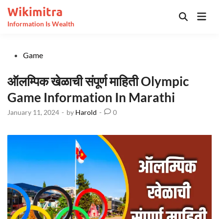
Skip
Wikimitra
Mai
to
Open
Information Is Wealth
Men
Search
content
Posted
Game
in
ऑलम्पिक खेळाची संपूर्ण माहिती Olympic
Game Information In Marathi
January 11, 2024
-
by
Harold
-
0