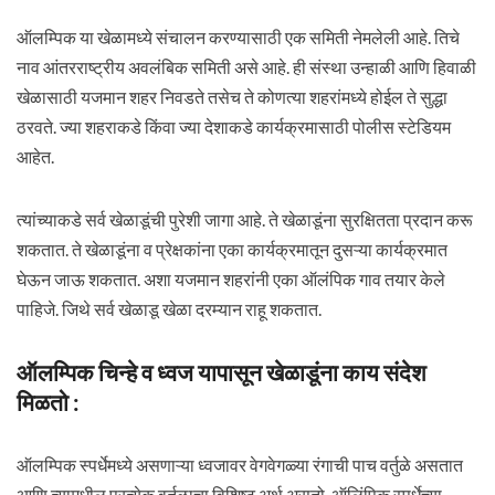
ऑलम्पिक या खेळामध्ये संचालन करण्यासाठी एक समिती नेमलेली आहे. तिचे
नाव आंतरराष्ट्रीय अवलंबिक समिती असे आहे. ही संस्था उन्हाळी आणि हिवाळी
खेळासाठी यजमान शहर निवडते तसेच ते कोणत्या शहरांमध्ये होईल ते सुद्धा
ठरवते. ज्या शहराकडे किंवा ज्या देशाकडे कार्यक्रमासाठी पोलीस स्टेडियम
आहेत.
त्यांच्याकडे सर्व खेळाडूंची पुरेशी जागा आहे. ते खेळाडूंना सुरक्षितता प्रदान करू
शकतात. ते खेळाडूंना व प्रेक्षकांना एका कार्यक्रमातून दुसऱ्या कार्यक्रमात
घेऊन जाऊ शकतात. अशा यजमान शहरांनी एका ऑलंपिक गाव तयार केले
पाहिजे. जिथे सर्व खेळाडू खेळा दरम्यान राहू शकतात.
ऑलम्पिक चिन्हे व ध्वज यापासून खेळाडूंना काय संदेश
मिळतो :
ऑलम्पिक स्पर्धेमध्ये असणाऱ्या ध्वजावर वेगवेगळ्या रंगाची पाच वर्तुळे असतात
आणि त्यामधील प्रत्येक वर्तुळाचा विशिष्ट अर्थ असतो. ऑलिंपिक स्पर्धेच्या