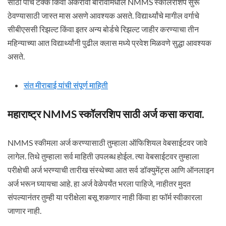
साठी पाच टक्के किंवा अकरावी बारावीमधील NMMS स्कॉलरशिप सुरू
ठेवण्यासाठी जास्त मास असणे आवश्यक असते. विद्यार्थ्यांचे मागील वर्गाचे
सीबीएससी रिझल्ट किंवा इतर अन्य बोर्डचे रिझल्ट जाहीर करण्याचा तीन
महिन्याच्या आत विद्यार्थ्यांनी पुढील क्लास मध्ये प्रवेश मिळवणे सुद्धा आवश्यक
असते.
संत मीराबाई यांची संपूर्ण माहिती
महाराष्ट्र NMMS स्कॉलरशिप साठी अर्ज कसा करावा.
NMMS स्कीमला अर्ज करण्यासाठी तुम्हाला ऑफिशियल वेबसाईटवर जावे
लागेल. तिथे तुम्हाला सर्व माहिती उपलब्ध होईल. त्या वेबसाईटवर तुम्हाला
परीक्षेची अर्ज भरण्याची तारीख संस्थेच्या आत सर्व डॉक्युमेंट्स आणि ऑनलाइन
अर्ज भरून घ्यायचा आहे. हा अर्ज वेळेपर्यंत भरला पाहिजे, नाहीतर मुदत
संपल्यानंतर तुम्ही या परीक्षेला बसू शकणार नाही किंवा हा फॉर्म स्वीकारला
जाणार नाही.