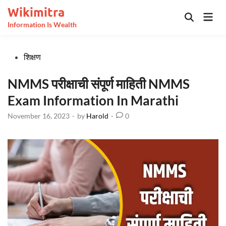
Skip
Wikimitra
Mai
to
Open
Information Is Wealth
Men
Search
content
Posted
शिक्षण
in
NMMS परीक्षाची संपूर्ण माहिती NMMS
Exam Information In Marathi
November 16, 2023
-
by
Harold
-
0