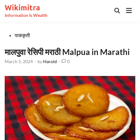
Skip
Wikimitra
Mai
to
Open
Information Is Wealth
Men
Search
content
Posted
पाककृती
in
मालपुवा रेसिपी मराठी Malpua in Marathi
March 5, 2024
-
by
Harold
-
0