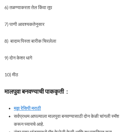
6) तळण्याकरता तेल किंवा तूप
7) पाणी आवश्यकतेनुसार
8) बादाम पिस्ता बारीक चिरलेला
9) दोन केशर धागे
10) मीठ
मालपुवा बनवण्याची पाककृती :
मठ्ठा रेसिपी मराठी
सर्वप्रथम आपल्याला मालपुवा बनवण्यासाठी दोन केळी चांगली स्मॅश
करून घ्यायचे आहे.
नंतर एका भांड्यामध्ये मॅच केलेली केळी आणि दूध एकत्रित करा.