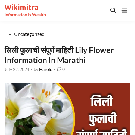
Skip
Wikimitra
Mai
to
Open
Information Is Wealth
Men
Search
content
Posted
Uncategorized
in
लिली फुलाची संपूर्ण माहिती Lily Flower
Information In Marathi
July 22, 2024
-
by
Harold
-
0