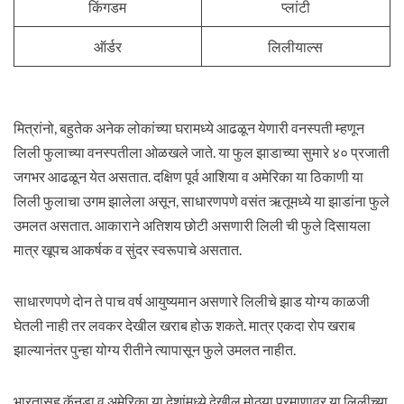
किंगडम
प्लांटी
ऑर्डर
लिलीयाल्स
मित्रांनो, बहुतेक अनेक लोकांच्या घरामध्ये आढळून येणारी वनस्पती म्हणून
लिली फुलाच्या वनस्पतीला ओळखले जाते. या फुल झाडाच्या सुमारे ४० प्रजाती
जगभर आढळून येत असतात. दक्षिण पूर्व आशिया व अमेरिका या ठिकाणी या
लिली फुलाचा उगम झालेला असून, साधारणपणे वसंत ऋतूमध्ये या झाडांना फुले
उमलत असतात. आकाराने अतिशय छोटी असणारी लिली ची फुले दिसायला
मात्र खूपच आकर्षक व सुंदर स्वरूपाचे असतात.
साधारणपणे दोन ते पाच वर्ष आयुष्यमान असणारे लिलीचे झाड योग्य काळजी
घेतली नाही तर लवकर देखील खराब होऊ शकते. मात्र एकदा रोप खराब
झाल्यानंतर पुन्हा योग्य रीतीने त्यापासून फुले उमलत नाहीत.
भारतासह कॅनडा व अमेरिका या देशांमध्ये देखील मोठ्या प्रमाणावर या लिलीच्या