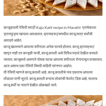
काजूकतली रेसिपी मराठी Kaju Katli recipe in Marathi प्रत्येकाला
ड्रायफुड्स खायला आवडतात. ड्रायफ्रूट्समधील काजू मात्र सर्वांची
आवडते आहेत.
काजू खाल्ल्याने आपल्या शरीराला अनेक फायदे होतात. काजू ड्रायफ्रूट
म्हणून नाही तर काजूची भाजी, काजू कतली असे विविध पदार्थ देखील बनवले
जातात. काजूमध्ये असणारे पोषक घटक आपल्या शरीराला रोगापासून वाचवतात.
आज अशाच एका रेसिपी विषयी माहिती सांगणार आहोत.
ती रेसिपी म्हणजे काजू कतली आहे. काजू कतलीचे नाव एकताच आपल्या
तोंडाला पाणी सुटते. काजू कतली बऱ्याच लोकांची फेवरेट डिश आहे. यालाच
काजू बर्फी या नावाने देखील ओळखले जाते.