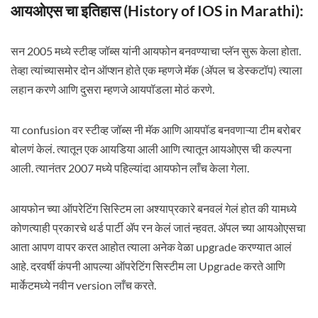
आयओएस चा इतिहास (History of IOS in Marathi):
सन 2005 मध्ये स्टीव्ह जॉब्स यांनी आयफोन बनवण्याचा प्लॅन सुरू केला होता.
तेव्हा त्यांच्यासमोर दोन ऑप्शन होते एक म्हणजे मॅक (ॲपल च डेस्कटॉप) त्याला
लहान करणे आणि दुसरा म्हणजे आयपॉडला मोठं करणे.
या confusion वर स्टीव्ह जॉब्स नी मॅक आणि आयपॉड बनवणाऱ्या टीम बरोबर
बोलणं केलं. त्यातून एक आयडिया आली आणि त्यातून आयओएस ची कल्पना
आली. त्यानंतर 2007 मध्ये पहिल्यांदा आयफोन लाँच केला गेला.
आयफोन च्या ऑपरेटिंग सिस्टिम ला अश्याप्रकारे बनवलं गेलं होत की यामध्ये
कोणत्याही प्रकारचे थर्ड पार्टी ॲप रन केलं जातं न्हवत. ॲपल च्या आयओएसचा
आता आपण वापर करत आहोत त्याला अनेक वेळा upgrade करण्यात आलं
आहे. दरवर्षी कंपनी आपल्या ऑपरेटिंग सिस्टीम ला Upgrade करते आणि
मार्केटमध्ये नवीन version लाँच करते.