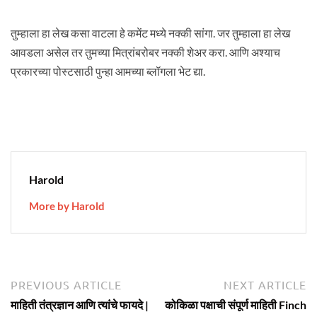
तुम्हाला हा लेख कसा वाटला हे कमेंट मध्ये नक्की सांगा. जर तुम्हाला हा लेख
आवडला असेल तर तुमच्या मित्रांबरोबर नक्की शेअर करा. आणि अश्याच
प्रकारच्या पोस्टसाठी पुन्हा आमच्या ब्लॉगला भेट द्या.
Harold
More by Harold
Post
Previous
N
PREVIOUS ARTICLE
NEXT ARTICLE
article:
ar
navigation
माहिती तंत्रज्ञान आणि त्यांचे फायदे |
कोकिळा पक्षाची संपूर्ण माहिती Finch