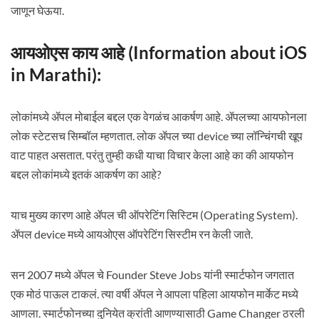
जाणून घेऊया.
आयओएस काय आहे (Information about iOS
in Marathi):
लोकांमध्ये ॲपल मोबाईल बद्दल एक वेगळंच आकर्षण आहे. ॲपलच्या आयफोनला
लोक स्टेटसच सिम्बॉल म्हणतात. लोक ॲपल च्या device च्या लॉन्चिंगची खूप
वाट पाहत असतात. परंतु तुम्ही कधी याचा विचार केला आहे का की आयफोन
बद्दल लोकांमध्ये इतकं आकर्षण का आहे?
याच मुख्य कारण आहे ॲपल ची ऑपरेटिंग सिस्टिम (Operating System).
ॲपल device मध्ये आयओएस ऑपरेटिंग सिस्टीम रन केली जाते.
सन 2007 मध्ये ॲपल चे Founder Steve Jobs यांनी स्मार्टफोन जगतात
एक मोठं पाऊल टाकलं. त्या वर्षी ॲपल ने आपला पहिला आयफोन मार्केट मध्ये
आणला. स्मार्टफोनच्या दुनियेत क्रांती आणण्यासाठी Game Changer ठरली