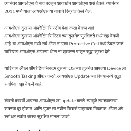
त्यानंतर आयओएस चे नाव बदलून आयफोन आयओएस असं ठेवलं. त्यानंतर
2011 मध्ये याला आयओएस या नावाने रिब्रांड केलं गेलं.
आयओएस दुसऱ्या ऑपरेटिंग सिस्टीम पेक्षा कसा वेगळा आहे
आयओएस दुसऱ्या ऑपरेटिंग सिस्टिम च्या तुलनेत सुरक्षितते मध्ये खूप वेगळी
आहे. या आयओएस मध्ये सर्व ॲप्स ना एका Protective Cell मध्ये ठेवलं जातं.
याशिवाय आयओएस आपल्या ॲप्स ना व्हायरस पासून सुद्धा सुरक्षा देते.
याशिवाय ॲपल ऑपरेटिंग सिस्टम दुसऱ्या OS च्या तुलनेत आपल्या Device ला
Smooth Tasking ऑफर करते. आयओएस Update च्या विषयामध्ये सुद्धा
सर्वांपेक्षा खूप वेगळी आहे.
कंपनी दरवर्षी आपल्या आयओएस ला update करते. त्यामुळे त्यांच्यातल्या
समस्या दूर होतात. आणि युजर ला नवीन फिचर्स पाहायला मिळतात. ॲपल ॲप
स्टोअर सर्वात जास्त सुरक्षित मानला जातो.