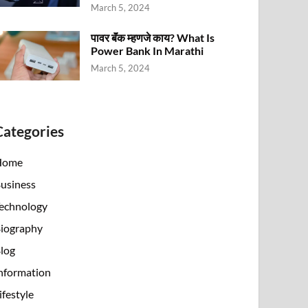
March 5, 2024
पावर बॅंक म्हणजे काय? What Is
Power Bank In Marathi
March 5, 2024
Categories
Home
usiness
echnology
iography
log
nformation
ifestyle