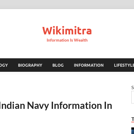
Wikimitra
Information Is Wealth
OGY
BIOGRAPHY
BLOG
INFORMATION
LIFESTYL
S
िती Indian Navy Information In