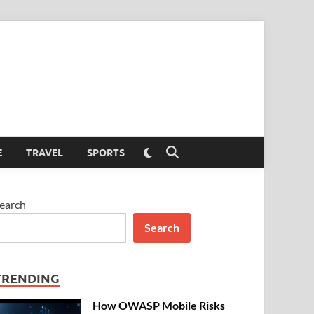
Switch
E
TRAVEL
SPORTS
Open
to
Search
dark
mode
earch
Search
TRENDING
How OWASP Mobile Risks