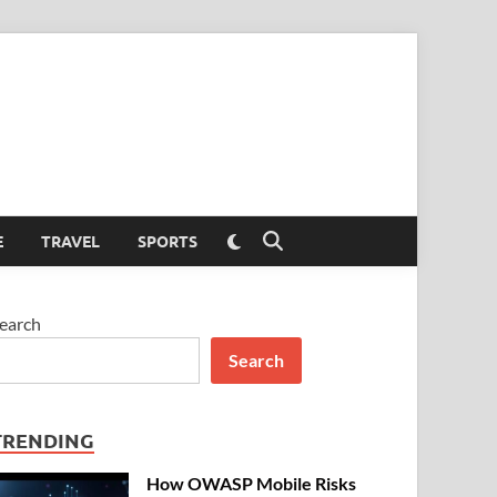
Switch
E
TRAVEL
SPORTS
Open
to
Search
dark
mode
earch
Search
TRENDING
How OWASP Mobile Risks