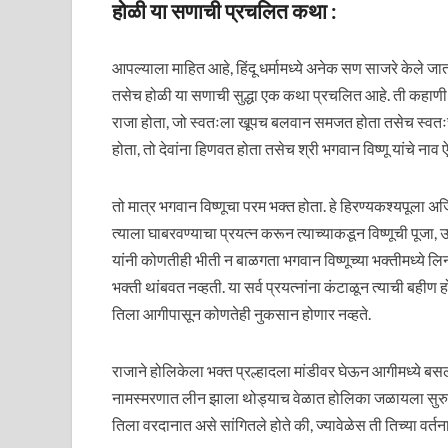
होळी या सणाची प्रचलित कथा :
आपल्याला माहित आहे, हिंदू धर्मामध्ये अनेक सण साजरे केले 
तसेच होळी या सणाची सुद्धा एक कथा प्रचलित आहे. ती कहाणी म
राजा होता, जो स्वतःला खूपच बलवान समजत होता तसेच स्वतःच्या
होता, तो देवांना हिणवत होता तसेच श्री भगवान विष्णू यांचे नाव ऐक
तो मात्र भगवान विष्णूचा परम भक्त होता. हे हिरण्यकश्यपूला अजि
त्याला घाबरवण्याचा प्रयत्न करून त्याच्याकडून विष्णूची पूजा, उप
यांनी कोणतीही भीती न बाळगता भगवान विष्णूच्या भक्तीमध्ये लिन ह
भक्ती थांबवत नव्हती. या सर्व प्रयत्नांना कंटाळून त्याची बही
तिला आगीपासून कोणतेही नुकसान होणार नव्हते.
राजाने होलिकेला भक्त प्रल्हादला मांडीवर घेऊन आगीमध्ये बसली.
नामस्मरणात लीन झाला थोड्याच वेळात होलिका जळायला सुर
तिला वरदानात असे सांगितले होते की, ज्यावेळेस ती तिच्या वर्त