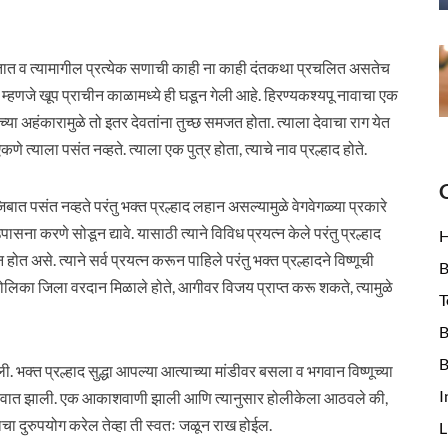
जातात व त्यामागील प्रत्येक सणाची काही ना काही दंतकथा प्रचलित असतेच
्हणजे खूप प्राचीन काळामध्ये ही घडून गेली आहे. हिरण्यकश्यपू नावाचा एक
 अहंकारामुळे तो इतर देवतांना तुच्छ समजत होता. त्याला देवाचा राग येत
णे त्याला पसंत नव्हते. त्याला एक पुत्र होता, त्याचे नाव प्रल्हाद होते.
बात पसंत नव्हते परंतु भक्त प्रल्हाद लहान असल्यामुळे वेगवेगळ्या प्रकारे
ासना करणे सोडून द्यावे. यासाठी त्याने विविध प्रयत्न केले परंतु प्रल्हाद
ोत असे. त्याने सर्व प्रयत्न करून पाहिले परंतु भक्त प्रल्हादने विष्णूची
B
ण होलिका जिला वरदान मिळाले होते, आगीवर विजय प्राप्त करू शकते, त्यामुळे
T
B
B
 भक्त प्रल्हाद सुद्धा आपल्या आत्याच्या मांडीवर बसला व भगवान विष्णूच्या
I
ुवात झाली. एक आकाशवाणी झाली आणि त्यानुसार होलीकेला आठवले की,
नाचा दुरुपयोग करेल तेव्हा ती स्वतः जळून राख होईल.
L