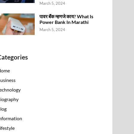
March 5, 2024
पावर बॅंक म्हणजे काय? What Is
Power Bank In Marathi
March 5, 2024
Categories
Home
usiness
echnology
iography
log
nformation
ifestyle