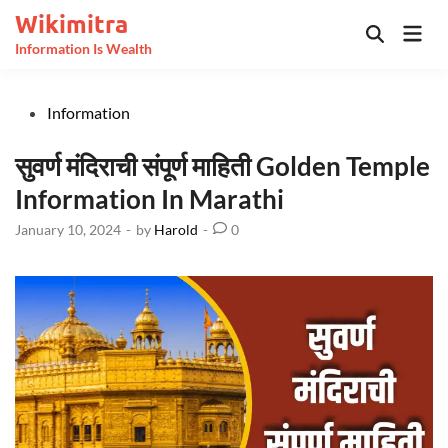
Skip
Wikimitra
Mai
to
Open
Information Is Wealth
Men
Search
content
Posted
Information
in
सुवर्ण मंदिराची संपूर्ण माहिती Golden Temple
Information In Marathi
January 10, 2024
-
by
Harold
-
0